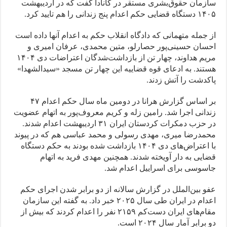
سازمان حقوق‌بشری مستقر در کانادا گفت که در اردیبهشت
۱۴۰۵ دستگاه قضایی حکم اعدام پنج زندانی را هم تایید کرد.
از جمله متهمانی که دادگاه انقلاب حکم به اعدام آنها داده است
احسان حسینی‌پور حصارلو، متین محمدی، عرفان امیری و
مریم هداوند، چهار تن از بازداشت‌شدگان اعتراضات دی‌ ۱۴۰۴
هستند. به ادعای قوه قضاییه این چهار تن مسجد «سیدالشهدا»
پاکدشت را آتش زدند.
بر اساس گزارش هرانا در دومین ماه سال حکم اعدام ۴۷
زندانی اجرا شد. رامین زله و کریم معروف‌پور به اتهام عضویت
در حزب دمکرات کردستان ایران ۳۱ اردیبهشت اعدام شدند.
محمدرضا میری، مهدی رسولی و محمد عباسی هم که در پیوند
با اعتراض‌های دی ۱۴۰۴ بازداشت شده بودند به حکم دستگاه
قضایی به دار آویخته شدند. همچنین مهدی فرید به اتهام
جاسوسی برای اسراییل اعدام شد.
عفو بین‌الملل در گزارش سالانه از دو برابر شدن اجرای حکم
اعدام در ایران طی سال ۲۰۲۵ خبر داد. به گفته این سازمان
مقام‌های ایران دست‌کم ۲۱۵۹ نفر را اعدام کردند که بیش از
دو برابر آمار سال ۲۰۲۴ است.