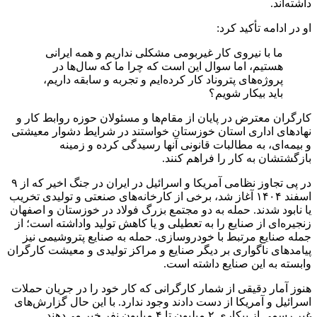
داشته‌اند.
او در ادامه تأکید کرد:
ما با نیروی کار غیربومی مشکلی نداریم و همه ایرانی
هستیم، اما سوال این است که چرا ما که سال‌ها در
پروژه‌های پتروناد کار کرده‌ایم و تجربه و سابقه داریم،
باید بیکار شویم؟
کارگران معترض در پایان از مقام‌ها و مسئولان حوزه روابط کار و
نهادهای اداری استان خوزستان خواستند در شرایط دشوار معیشتی
و بیمه‌ای، به مطالبات قانونی آنها رسیدگی کرده و زمینه
بازگشتشان به کار را فراهم کنند.
در پی تجاوز نظامی آمریکا و اسرائیل در ایران در جنگ اخیر که از ۹
اسفند ۱۴۰۴ آغاز شد، برخی از کارخانه‌های صنعتی و تولیدی تخریب
یا نابود شدند. حمله به دو مجتمع بزرگ فولاد در خوزستان و اصفهان
زنجیره‌ای از صنایع را به تعطیلی و یا کاهش تولید واداشته است؛ از
جمله صنایع مرتبط با خودروسازی. حمله به صنایع پتروشیمی نیز
پیامدهای ناگواری بر دیگر صنایع و مراکز تولیدی و معیشت کارگران
وابسته به این صنایع داشته است.
هنوز آمار دقیقی از شمار کارگرانی که کار خود را در جریان حملات
اسرائیل و آمریکا از دست دادند وجود ندارد. با این حال گزارش‌های
غیر رسمی از بیکاری ۲ میلیون تا ۴ میلیون نفر خبر می‌دهند.