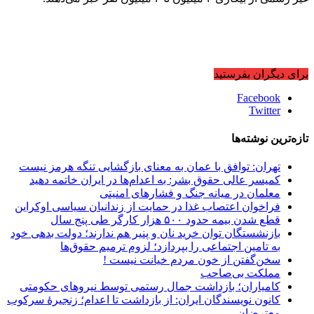
برای دیگران بفرستید
Facebook
Twitter
تازه‌ترین نوشته‌ها
تهران: توافق با عمان به معنای بازگشایی تنگه هرمز نیست
کمیسر عالی حقوق بشر: به اعدام‌ها در ایران خاتمه دهید
معلمان در میانه جنگ و فشارهای امنیتی
فراخوان اعتصاب غذا در حمایت از زندانیان سیاسی اوکراین
قطع شدن بیمه حدود ۵۰۰ هزار کارگر طی پنج سال
بازنشستگان توان خرید نان و پنیر هم ندارند؛ دولت بدهی خود
به تامین اجتماعی را بپردازد؛ لزوم ترمیم حقوق‌ها
سخن‌گفتن از خون مردم خیانت نیست !
مملکت بی‌صاحب
کامیاران؛ بازداشت جمال رستمی توسط نیروهای حکومتی
کانون نویسندگان ایران: از بازداشت تا اعدام؛ زنجیرۀ سرکوب
معترضان