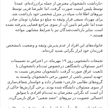
«بازداشت دانشجویان معترض از جمله برادرزاده‌ام، عمدتا
توسط پلیس امنیت صورت گرفت، اما علیرضا قربی توسط
نیروهای اطلاعات سپاه در منزل شخصی خود بازداشت شد.
برای مهرداد سیفی قرار وثیقه به مبلغ دو میلیارد تومان صادر
شده اما علیرغم تامین آن، از سوی مراجع قضایی پذیرفته نشده
است. سایر بازداشت‌شدگان نیز با شرایط مشابهی مواجه
هستند.».
خانواده‌های این افراد از عدم پذیرش وثیقه و وضعیت نامشخص
فرزندان خود ابراز نگرانی شدید کرده‌اند.
تجمعات دانشجویی روز ۱۹ مهرماه، در اعتراض به تصمیمات
اخیر مسئولان دانشگاهی درخصوص ثبت‌نام دانشجویان با
تابعیت عراق صورت گرفت. دانشجویان معترض نسبت به
«تهدید امنیتی ناشی از حضور برخی دانشجویان وابسته به
گروه‌های نظامی خارجی» هشدار داده و خواستار شفاف‌سازی
از سوی مسئولان دانشگاه شده بودند. برخی گزارش‌ها حاکی از
آن است که نگرانی معترضان به ثبت‌نام افرادی با سوابق
احتمالی عضویت در نیروهای “حشد شعبی” عراق بازمی‌گردد.
حق اعتراض مسالمت‌آمیز از اصول بنیادین حقوق بشر و قانون