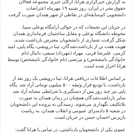
به گزارش خبرگزاری هرانا، ارگان خبری مجموعه فعالان
حقوق بشر در ایران، روز شنبه ۱۹ مهرماه اعتراضات
دانشجویی کم‌سابقه‌ای در نقاطی از شهر همدان صورت گرفت.
در جریان این تجمعات که در حوالی آرامگاه بوعلی سینا،
محوطه دانشگاه بوعلی و مقابل ساختمان فرمانداری همدان
شکل گرفت، شماری از دانشجویان معترض بازداشت شدند.
هویت هفت تن از بازداشت‌شدگان، تینا درویشی، پگاه پاپی، امید
کرمی، علیرضا قربی، مهراد (مهرداد) سیفی، دانیال (نام
خانوادگی نامشخص) و مرتضی (نام خانوادگی نامشخص) توسط
هرانا احراز شده است.
بر اساس اطلاعات دریافتی هرانا، تینا درویشی یک روز بعد از
بازداشت، با تودیع قرار وثیقه ۵۰۰ میلیون تومانی آزاد شد. پگاه
پاپی نیز چند روز پس از دستگیری با شرایطی مشابه آزاد شد.
سایر بازداشت‌شدگان همچنان در زندان همدان به صورت
بلاتکلیف نگهداری می‌شوند. رسیدگی به پرونده این دانشجویان
در شعبه ۵ دادسرای عمومی و انقلاب همدان، به ریاست
بازپرس احسان حسن در جریان است.
عموی یکی از دانشجویان بازداشتی، در تماس با هرانا گفت: