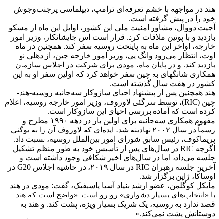
هند در مواجهه با خشم تعرفه‌ای ترامپ، دیپلماسی پرجنب‌وجوش
خود را در پیش گرفته است.
آجیت دووال، مشاور امنیت ملی این کشور، اوایل این ماه از مسکو
بازدید و با پوتین ملاقات کرد. قرار است اس جایشانکار، وزیر امور
خارجه، اواخر این ماه به پایتخت روسیه سفر کند. همچنین در ماه
اوت، انتظار می‌رود وانگ یی، وزیر امور خارجه چین، از دهلی نو
بازدید کند. و در پایان ماه، مودی برای شرکت در اجلاس سازمان
همکاری شانگهای به چین سفر خواهد کرد که اولین سفر او به این
کشور در هفت سال گذشته است.
هند همچنین پس از پیشنهاد احیای سازوکار سه‌جانبه روسیه-هند-
چین (RIC)، توسط سرگئی لاوروف، وزیر امور خارجه روسیه، اعلام
کرده است که آماده بررسی احیای این سازوکار است.
مفهوم همکاری سه‌جانبه برای اولین بار در دهه ۱۹۹۰ مطرح و
رسماً در سال ۲۰۰۲ نهادینه شد، ایده‌ای که لاوروف آن را به یوگنی
پریماکوف، رئیس سابق شورای امور بین‌الملل روسیه، نسبت داد.
اگرچه RIC در سال‌های پس از تأسیس خود به طور منظم تشکیل
جلسه می‌داد، اما در سال‌های اخیر شکافی وجود داشته است و
آخرین جلسه رهبران RIC در سال ۲۰۱۹، در حاشیه اجلاس G20 در
اوساکا، ژاپن برگزار شد.
مایکل کوگلمن، عضو ارشد بنیاد آسیا پاسیفیک، گفت: مودی در هند
با «انتخاب‌های بسیار دشواری» روبرو است. «واضح است که هند
قصد ندارد به روسیه، یک شریک بسیار ویژه، پشت کند. و هند به
دوستانش پشت نمی‌کند.»