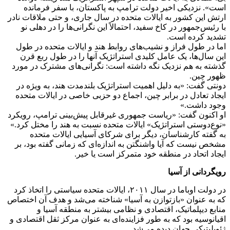
است». نزدیکی اخیر دولت ترامپ به پاکستان، با سفر فرمانده
ارتش این کشور به ایالات متحده در سال جاری، و حتی ملاقات نادر
با رئیس‌جمهور در کاخ سفید، احتمالاً این نگرانی‌ها را در دهلی نو
تشدید کرده است.
اما در طول فراز و نشیب‌های روابط هند و ایالات متحده در طول
این سال‌ها، یک عامل کلیدی استراتژیک آنها را در طول ربع قرن
گذشته به هم نزدیک نگه داشته است: نگرانی‌های مشترک در مورد
ظهور چین.
دونتی گفت: «به دلیل اهمیت استراتژیک بلندمدت هند، به ویژه در
ایجاد تعادل در برابر چین، اجماع دو حزبی خاصی در ایالات متحده
وجود داشت.»
او اکنون گفت: «ریاست جمهوری غیرقابل پیش‌بینی ترامپ، رویکرد
«نوع‌دوستی استراتژیک» ایالات متحده نسبت به هند را مختل کرد.»
به گفته کارشناسان، دیگر برای شرکای آسیایی ایالات متحده
مشخص نیست که آیا واشنگتن به اندازه‌ای که زمانی گفته بود، بر
ایجاد اتحاد در منطقه خود متمرکز است یا خیر.
رویگردانی از آسیا
در دولت اوباما در سال ۲۰۱۱، ایالات متحده سیاستی را اتخاذ کرد
که به عنوان «بازتوازن به آسیا» شناخته می‌شد و هدف آن اختصاص
منابع دیپلماتیک، اقتصادی و نظامی بیشتر به منطقه آسیا و
اقیانوسیه بود که به طور فزاینده‌ای به عنوان مرکز ثقل اقتصادی و
ژئوپلیتیکی جهان دیده می‌شد.