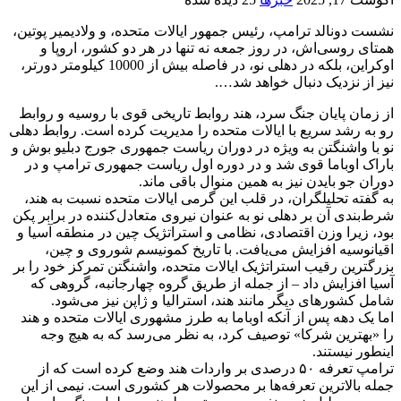
نشست دونالد ترامپ، رئیس جمهور ایالات متحده، و ولادیمیر پوتین،
همتای روسی‌اش، در روز جمعه نه تنها در هر دو کشور، اروپا و
اوکراین، بلکه در دهلی نو، در فاصله بیش از 10000 کیلومتر دورتر،
نیز از نزدیک دنبال خواهد شد….
از زمان پایان جنگ سرد، هند روابط تاریخی قوی با روسیه و روابط
رو به رشد سریع با ایالات متحده را مدیریت کرده است. روابط دهلی
نو با واشنگتن به ویژه در دوران ریاست جمهوری جورج دبلیو بوش و
باراک اوباما قوی شد و در دوره اول ریاست جمهوری ترامپ و در
دوران جو بایدن نیز به همین منوال باقی ماند.
به گفته تحلیلگران، در قلب این گرمی ایالات متحده نسبت به هند،
شرط‌بندی آن بر دهلی نو به عنوان نیروی متعادل‌کننده در برابر پکن
بود، زیرا وزن اقتصادی، نظامی و استراتژیک چین در منطقه آسیا و
اقیانوسیه افزایش می‌یافت. با تاریخ کمونیسم شوروی و چین،
بزرگترین رقیب استراتژیک ایالات متحده، واشنگتن تمرکز خود را بر
آسیا افزایش داد – از جمله از طریق گروه چهارجانبه، گروهی که
شامل کشورهای دیگر مانند هند، استرالیا و ژاپن نیز می‌شود.
اما یک دهه پس از آنکه اوباما به طرز مشهوری ایالات متحده و هند
را «بهترین شرکا» توصیف کرد، به نظر می‌رسد که به هیچ وجه
اینطور نیستند.
ترامپ تعرفه ۵۰ درصدی بر واردات هند وضع کرده است که از
جمله بالاترین تعرفه‌ها بر محصولات هر کشوری است. نیمی از این