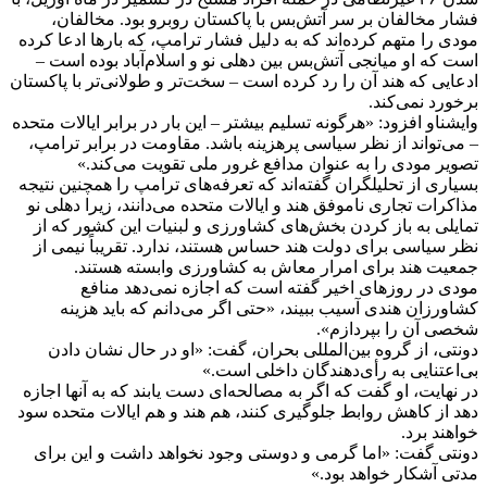
فشار مخالفان بر سر آتش‌بس با پاکستان روبرو بود. مخالفان،
مودی را متهم کرده‌اند که به دلیل فشار ترامپ، که بارها ادعا کرده
است که او میانجی آتش‌بس بین دهلی نو و اسلام‌آباد بوده است –
ادعایی که هند آن را رد کرده است – سخت‌تر و طولانی‌تر با پاکستان
برخورد نمی‌کند.
وایشناو افزود: «هرگونه تسلیم بیشتر – این بار در برابر ایالات متحده
– می‌تواند از نظر سیاسی پرهزینه باشد. مقاومت در برابر ترامپ،
تصویر مودی را به عنوان مدافع غرور ملی تقویت می‌کند.»
بسیاری از تحلیلگران گفته‌اند که تعرفه‌های ترامپ را همچنین نتیجه
مذاکرات تجاری ناموفق هند و ایالات متحده می‌دانند، زیرا دهلی نو
تمایلی به باز کردن بخش‌های کشاورزی و لبنیات این کشور که از
نظر سیاسی برای دولت هند حساس هستند، ندارد. تقریباً نیمی از
جمعیت هند برای امرار معاش به کشاورزی وابسته هستند.
مودی در روزهای اخیر گفته است که اجازه نمی‌دهد منافع
کشاورزان هندی آسیب ببیند، «حتی اگر می‌دانم که باید هزینه
شخصی آن را بپردازم».
دونتی، از گروه بین‌المللی بحران، گفت: «او در حال نشان دادن
بی‌اعتنایی به رأی‌دهندگان داخلی است.»
در نهایت، او گفت که اگر به مصالحه‌ای دست یابند که به آنها اجازه
دهد از کاهش روابط جلوگیری کنند، هم هند و هم ایالات متحده سود
خواهند برد.
دونتی گفت: «اما گرمی و دوستی وجود نخواهد داشت و این برای
مدتی آشکار خواهد بود.»