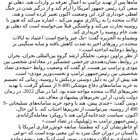
ماه‌ها پس از تهدید ترامپ به اعمال تعرفه بر واردات هند، دهلی نو
سعی کرد رئیس جمهور آمریکا را آرام کند و از درگیر شدن در جنگ
لفظی خودداری کرد. این وضعیت اکنون تغییر کرده است و هند،
ایالات متحده را به ریاکاری متهم می‌کند – اشاره می‌کند که هنوز با
روسیه تجارت می‌کند و واشنگتن قبلاً می‌خواسته است که دهلی نو
نفت خام روسیه را خریداری کند.
ویشیناو به الجزیره گفت: «یک چیز واضح است: اعتماد به ایالات
متحده در روزهای اخیر به شدت کاهش یافته و سایه سنگینی بر
روابط دوجانبه انداخته است.»
از نظر پراوین دونتی، تحلیلگر ارشد گروه بین‌المللی بحران، بحران
در روابط، نشان‌دهنده‌ی چرخشی چشمگیر در معادله‌ی شخصی بین
مودی و ترامپ نیز هست. او گفت که وضعیت روابط «نتیجه‌ی تضاد
شخصیتی بین رئیس‌جمهور ترامپ و نخست‌وزیر مودی» است.
هند پیش از این به دلیل دوستی نزدیکش با روسیه، زمانی که تصمیم
به خرید سامانه‌های دفاع موشکی S-400 از مسکو گرفت، با تهدید
تحریم‌های ایالات متحده مواجه شده بود. اما در سال 2022، در زمان
دولت بایدن، از این تحریم‌های پیشنهادی معاف شد.
دونتی گفت: «چندی پیش، هند با وجود خرید سامانه‌های تسلیحاتی S-
400 از روسیه، می‌توانست از تحریم‌ها اجتناب کند. با این حال،
اکنون، سیاست چندجانبه‌گرایی هند با رویکرد معامله‌گرایانه‌ی
رئیس‌جمهور ترامپ به ژئوپلیتیک در تضاد است.»
او خاطرنشان کرد که مطمئناً، سابقه خوش‌رفتاری آمریکا با
پاکستان در دوران جنگ سرد به این معنی بوده است که «نوعی
بی‌اعتمادی به ایالات متحده در سپهر استراتژیک هند ریشه دوانده