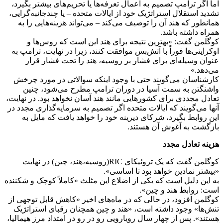
اما اگر ترامپ تصمیم به اعمال تعرفه‌ها یا تحریم‌های بیشتر بگیرد،
تشدید استقلال استراتژیک خود از ایالات متحده – یا چندجانبه‌گرایی،
همانطور که هند آن را توصیف می‌کند – می‌تواند هزینه‌هایی را به
همراه داشته باشد.
کوگلمن گفت: «بهترین نتیجه برای هند این است که روس‌ها و
اوکراینی‌ها فوراً با آتش‌بس موافقت کنند، زیرا در نهایت، ترامپ به
عنوان وسیله‌ای برای فشار بر روسیه، هند را تحت فشار قرار
می‌دهد.»
کارشناسان می‌گویند حتی با وجود اینکه سوالاتی در مورد چرخش
واشنگتن به سمت آسیا در دوران ترامپ مطرح می‌شود، چنین
تعادل مجددی برای کشورهایی مانند هند آسان نخواهد بود. در نهایت،
آنها می‌گویند که ایالات متحده اگر تصمیم به سرمایه‌گذاری مجدد در
این روابط بگیرد، شرکای دیرینه خود را خواهد یافت که مایل به
بازگشت به آغوش آن هستند.
هزینه تعادل مجدد
کوگلمن گفت که یک تروئیکای RIC(روسیه،هند، چین) در نهایت
«بیشتر نمادین خواهد بود تا اساسی».
به این دلیل است که یکی از اضلاع این مثلث «کاملاً کوچک و شکننده
است: روابط هند و چین».
کوگلمن افزود، در حالی که در ماه‌های اخیر «کاهش قابل توجهی از
تنش‌ها» وجود داشته است، «هند و چین همچنان رقبای استراتژیک
هستند». پس از چهار سال رویارویی رو در رو در امتداد مرز هیمالیا،