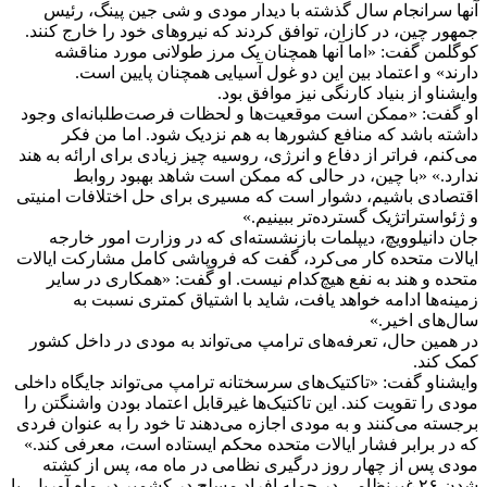
آنها سرانجام سال گذشته با دیدار مودی و شی جین پینگ، رئیس
جمهور چین، در کازان، توافق کردند که نیروهای خود را خارج کنند.
کوگلمن گفت: «اما آنها همچنان یک مرز طولانی مورد مناقشه
دارند» و اعتماد بین این دو غول آسیایی همچنان پایین است.
وایشناو از بنیاد کارنگی نیز موافق بود.
او گفت: «ممکن است موقعیت‌ها و لحظات فرصت‌طلبانه‌ای وجود
داشته باشد که منافع کشورها به هم نزدیک شود. اما من فکر
می‌کنم، فراتر از دفاع و انرژی، روسیه چیز زیادی برای ارائه به هند
ندارد.» «با چین، در حالی که ممکن است شاهد بهبود روابط
اقتصادی باشیم، دشوار است که مسیری برای حل اختلافات امنیتی
و ژئواستراتژیک گسترده‌تر ببینیم.»
جان دانیلوویچ، دیپلمات بازنشسته‌ای که در وزارت امور خارجه
ایالات متحده کار می‌کرد، گفت که فروپاشی کامل مشارکت ایالات
متحده و هند به نفع هیچ‌کدام نیست. او گفت: «همکاری در سایر
زمینه‌ها ادامه خواهد یافت، شاید با اشتیاق کمتری نسبت به
سال‌های اخیر.»
در همین حال، تعرفه‌های ترامپ می‌تواند به مودی در داخل کشور
کمک کند.
وایشناو گفت: «تاکتیک‌های سرسختانه ترامپ می‌تواند جایگاه داخلی
مودی را تقویت کند. این تاکتیک‌ها غیرقابل اعتماد بودن واشنگتن را
برجسته می‌کنند و به مودی اجازه می‌دهند تا خود را به عنوان فردی
که در برابر فشار ایالات متحده محکم ایستاده است، معرفی کند.»
مودی پس از چهار روز درگیری نظامی در ماه مه، پس از کشته
شدن ۲۶ غیرنظامی در حمله افراد مسلح در کشمیر در ماه آوریل، با