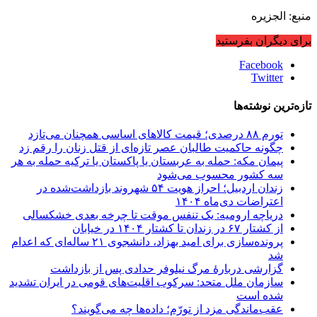
منبع: الجزیره
برای دیگران بفرستید
Facebook
Twitter
تازه‌ترین نوشته‌ها
تورم ۸۸ درصدی؛ قیمت کالاهای اساسی همچنان می‌تازد
چگونه حاکمیت طالبان عصر تازه‌ای از قتل زنان را رقم زد
پیمان مکه: حمله به عربستان یا پاکستان یا ترکیه حمله به هر
سه کشور محسوب می‌شود
زندان اردبیل؛ احراز هویت ۵۴ شهروند بازداشت‌شده در
اعتراضات دی‌ماه ۱۴۰۴
دریاچه ارومیه: یک تنفس موقت تا چرخه بعدی خشکسالی
از کشتار ۶۷ در زندان تا کشتار ۱۴۰۴ در خیابان
پرونده‌سازی برای امید بهزاد، دانشجوی ۲۱ ساله‌ای که اعدام
شد
گزارشی دربارهٔ مرگ نیلوفر حدادی پس از بازداشت
سازمان ملل متحد: سرکوب اقلیت‌های قومی در ایران تشدید
شده است
عقب‌ماندگی مزد از تورّم؛ داده‌ها چه می‌گویند؟