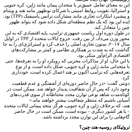
این به معنای تعامل عمیق‌تر با متحدان پیمان مانند ژاپن، کره جنوبی
و استرالیا، تقویت روابط امنیتی با شرکای نوظهور مانند هند و ویتنام
و پیشبرد ابتکارات تجاری مانند مشارکت ترانس پاسیفیک (TPP) بود.
ایده این بود که یک نظم منطقه‌ای شکل داده شود که بتواند ظهور
چین را متعادل کند.
در طول دوره اول ریاست جمهوری ترامپ، پایه اقتصادی که به این
محور وزن می‌داد، از بین رفت. خروج ایالات متحده از TPP در اوایل
سال ۲۰۱۷، ستون تجاری اصلی را حذف کرد و استراتژی‌ای را به جا
گذاشت که به شدت بر همکاری نظامی و کمتر بر مشارکت‌های
اقتصادی الزام‌آور متکی بود.
با این حال، او از مذاکرات مخربی که رویکرد او را به تعرفه‌ها، حتی
با متحدانی مانند ژاپن و کره جنوبی، شکل داده است، و از نوع
تعرفه‌هایی که ترامپ اکنون بر هند اعمال کرده است، خودداری
کرد.
دونتی گفت: «در حال حاضر دوره‌ای از آشفتگی و عدم قطعیت
وجود دارد که پس از آن شفافیت پدیدار خواهد شد. ممکن است در
کوتاه‌مدت شاهد نوعی توازن مجدد محتاطانه از سوی قدرت‌های
آسیایی باشیم که منتظر شفافیت بیشتر خواهند ماند.»
هند، که برخلاف ژاپن و کره جنوبی، هرگز متحد پیمانی ایالات متحده
– یا هر کشور دیگری – نبوده است، ممکن است در حال حاضر
گام‌هایی را برای این توازن مجدد برداشته باشد.
تروئیکای روسیه-هند-چین؟