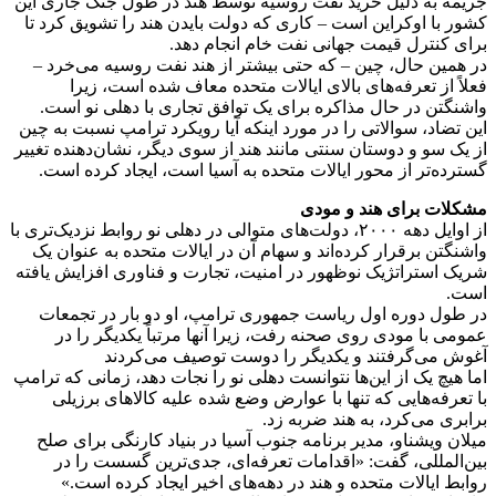
جریمه به دلیل خرید نفت روسیه توسط هند در طول جنگ جاری این
کشور با اوکراین است – کاری که دولت بایدن هند را تشویق کرد تا
برای کنترل قیمت جهانی نفت خام انجام دهد.
در همین حال، چین – که حتی بیشتر از هند نفت روسیه می‌خرد –
فعلاً از تعرفه‌های بالای ایالات متحده معاف شده است، زیرا
واشنگتن در حال مذاکره برای یک توافق تجاری با دهلی نو است.
این تضاد، سوالاتی را در مورد اینکه آیا رویکرد ترامپ نسبت به چین
از یک سو و دوستان سنتی مانند هند از سوی دیگر، نشان‌دهنده تغییر
گسترده‌تر از محور ایالات متحده به آسیا است، ایجاد کرده است.
مشکلات برای هند و مودی
از اوایل دهه ۲۰۰۰، دولت‌های متوالی در دهلی نو روابط نزدیک‌تری با
واشنگتن برقرار کرده‌اند و سهام آن در ایالات متحده به عنوان یک
شریک استراتژیک نوظهور در امنیت، تجارت و فناوری افزایش یافته
است.
در طول دوره اول ریاست جمهوری ترامپ، او دو بار در تجمعات
عمومی با مودی روی صحنه رفت، زیرا آنها مرتباً یکدیگر را در
آغوش می‌گرفتند و یکدیگر را دوست توصیف می‌کردند
اما هیچ یک از این‌ها نتوانست دهلی نو را نجات دهد، زمانی که ترامپ
با تعرفه‌هایی که تنها با عوارض وضع شده علیه کالاهای برزیلی
برابری می‌کرد، به هند ضربه زد.
میلان ویشناو، مدیر برنامه جنوب آسیا در بنیاد کارنگی برای صلح
بین‌المللی، گفت: «اقدامات تعرفه‌ای، جدی‌ترین گسست را در
روابط ایالات متحده و هند در دهه‌های اخیر ایجاد کرده است.»