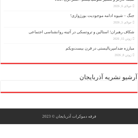
جولای 6, 2026
نگ – شیوه ادامه موجودیت بورژوازی!
جولای 5, 2026
کاف رهبران؛ استالین و تروتسکی در آئینه روانشناسی اجتماعی
ژوئن 15, 2026
بارزه ضد‌امپریالیستی در قرن بیست‌ویکم
ژوئن 8, 2026
شیو نشریه آذربایجان
فرقه دموکرات ‫آذربایجان‬ © 2023