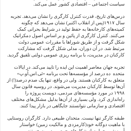
سیاست اجتماعی – اقتصادی کشور عمل می‌کند.
درس‌های تاریخ، قدرت کنترل کارگری را نشان می‌دهد. تجربه
سال ۱۹۱۷(پس از انقلاب اکتبر) نشان می‌دهد که چگونه
کمیته‌های کارخانه‌ها به حفظ تولید در شرایط بحرانی کمک
می‌کنند. کنترل کارگری از پائین و بر اساس اصول دمکراتیک
شکل گرفت و از طریق شوراها با مقررات عمومی دولت
مرتبط شد. در آن دوران، مدلی شکل گرفت که مشارکت
کارکنان در مدیریت، با برنامه ریزی عمومی دولتی تلفیق گردید.
تجربه جهان معاصر اهمیت این ایده را تایید می‌کند. در ایالات
متحده ده درصد از مؤسسه‌ها تحت برنامه «ئی.اس.اُو.پ»
متعلق به کارکنان هستند. ولی در واقع، تنها یک صدم درصد(!) از
آن‌ها توسط کارکنان مدیریت می‌شوند. در روسیه قانون سال
۱۹۹۸ در مورد مؤسسه‌های مردمی، دویست پروژه را
راه‌اندازی کرد. ولی بسیاری از آن‌ها بدلیل مشکل‌های مختلف
اقتصادی و سازمانی نتوانستند جایگاهی در بازار پیدا کنند.
طبقه کارگر تنها نیست. متحدان طبیعی دارد. کارگران روستایی
با ماهیت دوگانه خود(کارمزدی و مالکیت زمین) خواستار
آموزش و حمایت از شکل‌های جمعی مدیریت هستند.