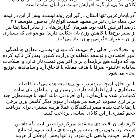
کالای غذایی، از گزند افزایش قیمت در امان نمانده است.
آذربایجان‌غربی تنها استان درگیر این روند نیست. پیش از این در نیمه
خردادماه جاری نیز در مشهد قیمت انواع نان به‌طور متوسط ۴۹
درصد افزایش یافته بود. همزمان گزارش‌هایی از سایر استان‌ها نیز
از تغییر نرخ‌ها یا کاهش وزن نان حکایت دارند؛ موضوعی که بسیاری
از آن به‌عنوان «گرانی پنهان» یاد می‌کنند.
این تحولات در حالی رخ می‌دهد که مهدی دوستی، معاون هماهنگی
امور اقتصادی و توسعه منطقه‌ای وزارت کشور، به‌تازگی تأکید کرده
بود که دولت هیچ برنامه‌ای برای افزایش قیمت نان ندارد و اصلاحات
سامانه «نانینو» صرفاً با هدف مقابله با قاچاق آرد و ساماندهی توزیع
انجام می‌شود.
با این حال، آن‌چه مردم در نانوایی‌ها مشاهده می‌کنند فاصله
معناداری با این اظهارات دارد. در بسیاری از مناطق، نان ساده
کمیاب‌تر شده و نان‌های دارای افزودنی مانند کنجد با قیمت‌هایی چند
برابر نرخ مصوب عرضه می‌شوند. از سوی دیگر کاهش وزن برخی
نان‌ها باعث شده مصرف‌کنندگان عملاً هزینه بیشتری برای دریافت
حجم کمتری از این کالای اساسی پرداخت کنند.
کارشناسان اقتصادی معتقدند تمرکز دولت بر ثابت نگه داشتن
قیمت آرد، بدون توجه به سایر هزینه‌های تولید، نمی‌تواند مانع
افزایش قیمت واقعی نان شود. آرد تنها بخش کوچکی از هزینه