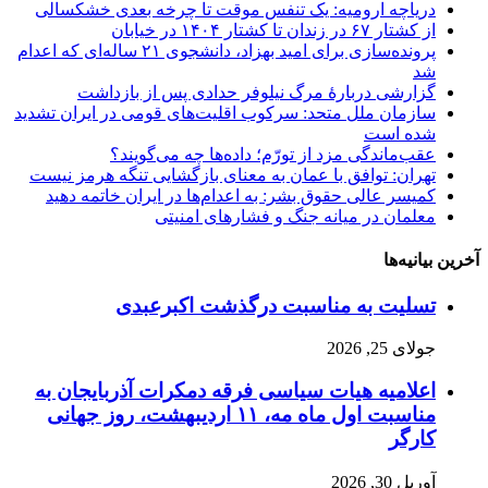
دریاچه ارومیه: یک تنفس موقت تا چرخه بعدی خشکسالی
از کشتار ۶۷ در زندان تا کشتار ۱۴۰۴ در خیابان
پرونده‌سازی برای امید بهزاد، دانشجوی ۲۱ ساله‌ای که اعدام
شد
گزارشی دربارهٔ مرگ نیلوفر حدادی پس از بازداشت
سازمان ملل متحد: سرکوب اقلیت‌های قومی در ایران تشدید
شده است
عقب‌ماندگی مزد از تورّم؛ داده‌ها چه می‌گویند؟
تهران: توافق با عمان به معنای بازگشایی تنگه هرمز نیست
کمیسر عالی حقوق بشر: به اعدام‌ها در ایران خاتمه دهید
معلمان در میانه جنگ و فشارهای امنیتی
آخرین بیانیه‌ها
تسلیت به مناسبت درگذشت اکبرعبدی
جولای 25, 2026
اعلامیه هیات سیاسی فرقه دمکرات آذربایجان به
مناسبت اول ماه مه، ۱۱ اردیبهشت، روز جهانی
کارگر
آوریل 30, 2026