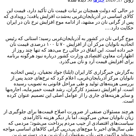
در حالی که دولت همچنان بر ثبات قیمت نان تأکید دارد، قیمت این
کالای اساسی در آذربایجان‌غربی به‌شدت افزایش یافت؛ رویدادی که
پس از گرانی نان در مشهد، از ادامه موج افزایش نرخ نان در ایران
حکایت دارد….
موج گرانی نان در کشور به آذربایجان‌غربی رسید؛ استانی که رئیس
اتحادیه نانوایان مرکز آن از افزایش ۷۰ تا ۱۰۰ درصدی قیمت نان
خبر داده است. این اتفاق در حالی رخ می‌دهد که تنها چند روز از
اظهارات معاون اقتصادی وزارت کشور درباره نبود هرگونه برنامه
برای افزایش قیمت آرد و نان می‌گذرد.
به‌گزارش خبرگزاری کار ایران (ایلنا) جواد نجفیان، رئیس اتحادیه
نانوایان مرکز آذربایجان‌غربی، اعلام کرد که نرخ‌های جدید پس از
بررسی هزینه‌های تولید و طی مراحل قانونی به تصویب رسیده
است. او افزایش دستمزد کارگران، رشد قیمت خمیرمایه، اجاره‌بها
و سایر هزینه‌های جاری را از عوامل اصلی این تصمیم عنوان کرده
است.
هرچند مسئولان صنفی از ضرورت اصلاح قیمت‌ها برای جلوگیری از
زیان نانوایان سخن می‌گویند، اما بار دیگر هزینه ناکارآمدی
سیاست‌های اقتصادی از جیب مردم پرداخت می‌شود؛ مردمی که
طی سال‌های اخیر با موج‌های پی‌درپی گرانی کالاهای اساسی مواجه
بوده‌اند و اکنون حتی نان، به‌عنوان ارزان‌ترین و در دسترس‌ترین