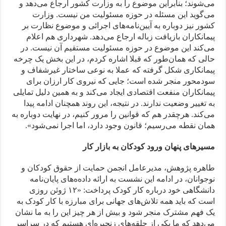
می‌شوند؛ بنابراین موضوع را به وزارت کشور ارجاع می‌دهد و
می‌گوید این مسئله در حوزه مسئولیت من نیست. وزارت
کشور نیز دوباره به آیین‌نامه‌های اجرائی و موضوع نظارت بر
پیمانکاران بازیافت زباله ارجاع می‌دهد. شهرداری هم اعلام
می‌کند این موضوع در حوزه مسئولیت مستقیم آن نیست. در
حالی که همان‌طور که قبلا اشاره کردم، در این بخش یک چرخه
پیمانکاری شکل گرفته که عملا به نوعی ساختار غیرشفاف و
سودمحور منجر شده است؛ جایی که نیروی کار ارزان برای
پیمانکاران منفعت اقتصادی ایجاد می‌کند و به همین دلیل تمایلی
به تغییر وضعیت ندارند. در نتیجه، این روند همچنان ادامه پیدا
می‌کند. هرچقدر هم که قوانین را مرور کنیم، در نهایت دوباره به
همان نقطه می‌رسیم؛ قانون وجود دارد، اما اجرا نمی‌شود».
مسیرهای پنهان ورود کودکان به بازار کار
طاهره پژوهش، مدیرعامل انجمن حمایت از حقوق کودکان و
نوجوانان، در ادامه این نشست به ارائه داده‌ه‌های پایان‌نامه
دانشگاهی خود در‌باره کار کودک پرداخت: «۱۲ ژوئن روزی
است که باید همه تلاش‌های جهانی برای مبارزه با کار کودک به
یک فهم مشترک منجر شود و بیش از هر چیز این را به ما نشان
می‌دهد که ما یکی از حلقه‌های زنجیره‌ای هستیم که در سراسر