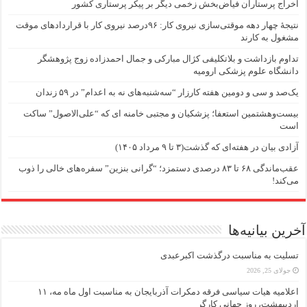
اخراج پرستاران فیاض‌بخش زخمی دیگر بر پیکر پرستاری کشور
نتیجهٔ چهار دهه موقتی‌سازی نیروی کار: ۹۶درصد نیروی کار با قراردادهای موقت
مشغول به کارند
تداوم بازداشت و بلاتکلیفی کژال مبارکی و جمال احمدزاده زوج پژوهشگر
دانشگاه علوم پزشکی ارومیه
یک‌صد و سی و دومین هفته کارزار “سه‌شنبه‌های نه به اعدام” در ۵۹ زندان
بیست‌وهشتمین استعفا؛ پزشکیان و مجتبی خامنه ای که “علی‌الاصول” ساکت
است
آزادی بیان در هفته‌ای که گذشت(۳ تا ۹ مرداد ۱۴۰۵)
عقب‌ماندگی ۶۸ تا ۸۳ درصدی دستمزد؛ “گرانی بنزین” سفره‌های خالی را ذوب
می‌کند!
آخرین بیانیه‌ها
تسلیت به مناسبت درگذشت اکبرعبدی
جولای 25, 2026
اعلامیه هیات سیاسی فرقه دمکرات آذربایجان به مناسبت اول ماه مه، ۱۱
اردیبهشت، روز جهانی کارگر