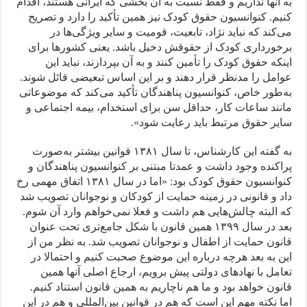
به آنها نداریم و فقط نسبت به آن بخشی که ایرانی هستند، اقدام
کنیم. کنوانسیون حقوق کودک نیز همین تأکید را دارد و تصریح
می‌کند که نباید نژاد، تابعیت، قومیت و سایر ویژگی‌ها در
برخورداری کودک از حقوقش دخیل باشد. یعنی کشورها برای
اینکه حقوق کودک را تأمین کنند و به آن بپردازند، نباید این
عوامل را مدنظر قرار دهند و بر این اساس تبعیضی قائل شوند.
به‌طور خاص، کنوانسیون پناهندگان تأکید می‌کند که موضوعاتی
مانند ساعات کار، حداقل سن برای استخدام، بیمه اجتماعی و
سایر حقوق مرتبط باید رعایت شود».
به گفته این کارشناس، تا سال ۱۳۸۱ قوانین بیشتر به‌صورت
پراکنده وجود داشت و عمدتا مبتنی بر کنوانسیون پناهندگان و
کنوانسیون حقوق کودک بود: «اما در سال ۱۳۸۱ اتفاق مهمی رخ
داد و قانونی در زمینه حمایت از کودکان و نوجوانان تصویب شد
که البته چالش‌هایی هم داشت و فعلا نمی‌خواهم وارد آن شوم.
بعد در سال ۱۳۹۹ همین قانون با شکل جامع‌تری تحت عنوان
قانون حمایت از اطفال و نوجوانان تصویب شد. به نظر من از
این به بعد هرچه درباره این موضوع صحبت کنیم و احتمالا در
تعامل با نهادهای دولتی پیش برویم، ارجاع اصلی آنها همین
قانون خواهد بود و ما هم ناچاریم به همین قانون استناد کنیم.
اما نکته مهم این است که هم در قوانین بین‌المللی و هم در این