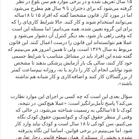
۱۵ سال تعریف شده و در برخی موارد هم سن بلوغ در نظر
گرفته می‌شود که برای دختران تا ۹ سال هم مطرح می‌شود.
اما در مورد کار، قانون مشخصا گفته که افراد ۱۵ تا ۱۸‌ساله
می‌توانند استخدام شوند و کار کنند. حالا شرایط کاری‌ای را که
برای این گروه تعیین شده، همه می‌دانیم؛ اما مسئله این است
که وقتی راهی باز شود، بعد دیگر کنترل آن دشوار می‌شود و
عملا هم نتوانسته‌اند این قانون را درست اعمال کنند. این قانون
مربوط به سال ۱۳۶۹ است، ولی تا همین امروز هم می‌بینیم که
گفته شده این افراد باید در مشاغل متناسب با شرایط جسمی
خود کار کنند، سالی یک بار آزمایش پزشکی بدهند تا مشخص
شود توانایی انجام آن کار را دارند یا نه، روزانه نیم‌ساعت کمتر
از بزرگسالان کار کنند و اضافه‌کاری و کار شبانه هم نداشته
باشند».
سؤال بعدی این است که چه کسی بر اجرای این موارد نظارت
می‌کند؟ پاسخ تأمل‌برانگیز است: «عملا هیچ‌کس. در نتیجه،
کودک تا ۱۵سالگی به رسمیت شناخته می‌شود، در حالی که
وقتی از منظر حقوق کودک و کنوانسیون حقوق کودک نگاه
می‌کنیم، سن کودکی تا ۱۸ سال است و کودک نباید وارد کار
شود. اما می‌بینیم در برخی قوانین، اساسا این نگاه پذیرفته
نشده و بخشی از مسئله از همان سطح قانونی دچار تعارض