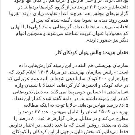
بوده‌اند؛ ترک، لر و حتی فارس و عرب هم در میان آنها وجود
داشته‌اند و حدود ۲.۶ درصد نیز از گروه کولی‌ها بوده‌اند. در
گزارش‌های مجلس هم -هرچند اعداد تفاوت زیادی دارند- تقریبا
همین روند دیده می‌شود؛ یعنی گفته شده که پس از
افغانستانی‌ها، به لحاظ تعداد، گروه‌هایی مانند کولی‌ها یا آنهایی
که معمولا با عنوان غربت شناخته می‌شوند و همچنین اقوام
دیگر نیز حضور دارند».
فقدان هویت؛ چالش پنهان کودکان کار
سازمان بهزیستی هم البته در این زمینه گزارش‌هایی داده
است: «رئیس سازمان بهزیستی در مرداد ۱۴۰۴ اعلام کرده که
چهارهزارو ‌۴۰۰ کودک ساماندهی شده‌اند. البته همه عزیزانی که
در خانه کودک و انجمن‌ها کار کرده‌اند، احتمالا با شنیدن واژه
«ساماندهی» احساس خوبی پیدا نمی‌کنند، به دلیل تجربه‌هایی
که در این زمینه داشته‌اند. در ادامه گفته شده که از این تعداد،
۸۶.۵ درصد مهاجر بوده‌اند. حالا با توجه به اینکه مطالعه
بهزیستی که ۱۵ استان را شامل می‌شود، عدد ۳۷ درصد را
مطرح می‌کند و در مقابل، برخی گزارش‌ها عدد ۸۰ درصد را
نشان می‌دهند، روشن است که ما عدد دقیقی در اختیار نداریم.
فقط می‌دانیم که بخش قابل توجهی از این کودکان را کودکان