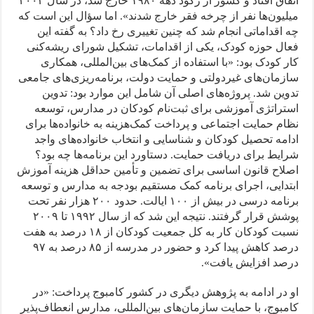
اتفاق افتاد و کشور از رکود دهه ۱۹۸۰ خارج شد، در سال ۲۰۰۳
میلیون‌ها نفر از چرخه فقر خارج شدند». اما سؤال این است که
چه اقداماتی انجام شد که چنین تغییری رخ داد؟ به گفته این
فعال حوزه کودک، یکی از اقدامات، تشکیل شورای ریشه‌کنی
کار کودک بود: «با استفاده از کمک‌های بین‌المللی، همکاری
سازمان‌های غیردولتی و حمایت دولت، برنامه‌ریزی‌های جامعی
تدوین شد. پروژه‌های اصلی آن شامل این موارد بود: تدوین
استراتژی آموزشی برای ثبت‌نام کودکان در مدارس، توسعه
نظام حمایت اجتماعی و پرداخت کمک‌هزینه به خانواده‌ها برای
ادامه تحصیل کودکان و شناسایی و انتخاب خانواده‌های واجد
شرایط برای دریافت حمایت. دستاورد این برنامه‌ها چه بود؟
اصلاح قانون اساسی برای تضمین و تأمین حداقل هزینه آموزش
ابتدایی، اجرای برنامه کمک مستقیم بودجه به مدارس و توسعه
برنامه درسی در بیش از ۱۰۰ ایالت. حدود ۲۰۰ هزار نفر تحت
پوشش قرار گرفتند. نتیجه این شد که از سال ۱۹۹۲ تا ۲۰۰۹
نسبت کودکان کار به کل جمعیت کودکان از ۱۸ درصد به هفت
درصد کاهش پیدا کرد و حضور در مدرسه از ۸۵ درصد به ۹۷
درصد افزایش یافت».
او در ادامه به پژوهش دیگری در کشور کامبوج پرداخت: «در
کامبوج، با حمایت سازمان‌های بین‌المللی، مدارس انعطاف‌پذیر