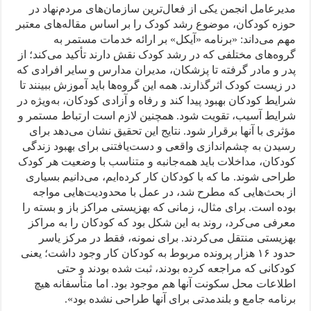
مدیرعامل انجمن یکی از فعال‌ترین سازمان‌های مردم‌نهاد در
حوزه کودکان، موضوع رشد کودک را بر اساس مقاله‌های معتبر
مهم می‌داند: «برنامه «آیکل» بر ارائه خدمات مستمر به
گروه‌های مختلفی که در رشد کودک نقش دارند تأکید می‌کند؛ از
پدر و مادر گرفته تا پزشکان، مدیران مدارس و سایر افرادی که
در زیست کودک اثرگذارند. همه این گروه‌ها باید آموزش ببینند تا
شرایط کودکان بهبود پیدا کند و رفاه و آزادی کودکان، به‌ویژه در
شرایط آسیب، تقویت شود. همچنین لازم است ارتباط مستمر و
مؤثری با آنها برقرار شود. نتایج این تحقیق نشان می‌دهد برای
رسیدن به چشم‌اندازی واقعی و دست‌یافتنی برای بهبود زندگی
کودکان، مداخلات باید همه‌جانبه و متناسب با وضعیت هر کودک
طراحی شوند. ما که با کودکان کار کرده‌ایم، می‌دانیم بسیاری
از بحث‌هایی که مطرح شد، در عمل با محدودیت‌هایی مواجه
بوده است. برای مثال، زمانی که بهزیستی مراکز باز و بسته را
معرفی می‌کرد، روند به این شکل بود که کودکان را به مراکز
بهزیستی منتقل می‌کردند. برای نمونه، فقط در مرکز یاسر
حدود ۱۶ هزار پرونده مربوط به کودکان کار وجود داشت؛ یعنی
کودکانی که مراجعه کرده بودند، ثبت شده بودند و حتی
اطلاعات محل سکونت آنها هم موجود بود. اما متأسفانه هیچ
برنامه جامع و بلندمدتی برای آنها طراحی نشده بود».