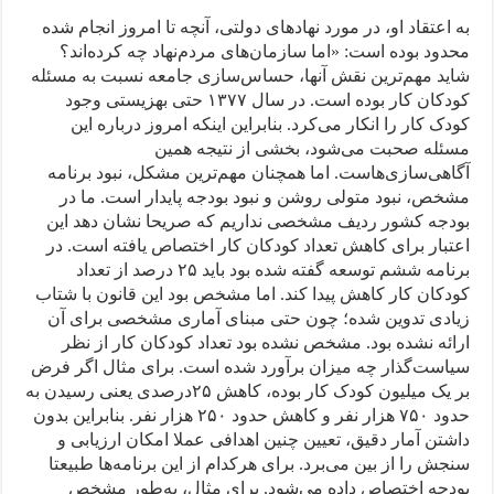
به اعتقاد او، در مورد نهادهای دولتی، آنچه تا امروز انجام شده
محدود بوده است: «اما سازمان‌های مردم‌نهاد چه کرده‌اند؟
شاید مهم‌ترین نقش آنها، حساس‌سازی جامعه نسبت به مسئله
کودکان کار بوده است. در سال ۱۳۷۷ حتی بهزیستی وجود
کودک کار را انکار می‌کرد. بنابراین اینکه امروز درباره این
مسئله صحبت می‌شود، بخشی از نتیجه همین
آگاهی‌سازی‌هاست. اما همچنان مهم‌ترین مشکل، نبود برنامه
مشخص، نبود متولی روشن و نبود بودجه پایدار است. ما در
بودجه کشور ردیف مشخصی نداریم که صریحا نشان دهد این
اعتبار برای کاهش تعداد کودکان کار اختصاص یافته است. در
برنامه ششم توسعه گفته شده بود باید ۲۵ درصد از تعداد
کودکان کار کاهش پیدا کند. اما مشخص بود این قانون با شتاب
زیادی تدوین شده؛ چون حتی مبنای آماری مشخصی برای آن
ارائه نشده بود. مشخص نشده بود تعداد کودکان کار از نظر
سیاست‌گذار چه میزان برآورد شده است. برای مثال اگر فرض
بر یک میلیون کودک کار بوده، کاهش ۲۵‌درصدی یعنی رسیدن به
حدود ۷۵۰ هزار نفر و کاهش حدود ۲۵۰ هزار نفر. بنابراین بدون
داشتن آمار دقیق، تعیین چنین اهدافی عملا امکان ارزیابی و
سنجش را از بین می‌برد. برای هرکدام از این برنامه‌ها طبیعتا
بودجه اختصاص داده می‌شود. برای مثال، به‌طور مشخص