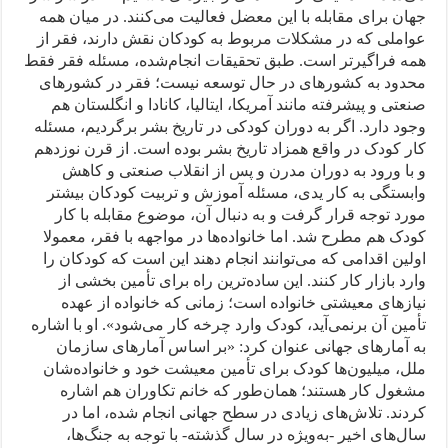
جهان برای مقابله با این معضل فعالیت می‌کنند. در میان همه
عواملی که در مشکلات مربوط به کودکان نقش دارند، فقر از
همه فراگیرتر است. طبق تحقیقات انجام‌شده، مسئله فقر فقط
محدود به کشورهای در حال توسعه نیست؛ فقر در کشورهای
صنعتی و پیشرفته مانند آمریکا، ایتالیا، کانادا و انگلستان هم
وجود دارد. اگر به دوران کودکی در تاریخ بشر برگردیم، مسئله
کار کودک در واقع همزاد تاریخ بشر بوده است. از قرن نوزدهم
و با ورود به دوران مدرن و پس از انقلاب صنعتی و کاهش
وابستگی به کار یدی، مسئله آموزش و تربیت کودکان بیشتر
مورد توجه قرار گرفت و به دنبال آن، موضوع مقابله با کار
کودک هم مطرح شد. اما خانواده‌ها در مواجهه با فقر، معمولا
اولین اقدامی که می‌توانند انجام دهند این است که کودکان را
وارد بازار کار کنند. این ساده‌ترین راه برای تأمین بخشی از
نیازهای معیشتی خانواده است؛ زمانی که خانواده از عهده
تأمین آن برنمی‌آید، کودک وارد چرخه کار می‌شود». او با اشاره
به آمارهای جهانی عنوان کرد: «بر اساس آمارهای سازمان
ملل، میلیون‌ها کودک برای تأمین معیشت خود و خانواده‌شان
مشغول کار هستند؛ همان‌طور که خانم تکاوران هم اشاره
کردند. تلاش‌های زیادی در سطح جهانی انجام شده، اما در
سال‌های اخیر -به‌ویژه در سال گذشته- با توجه به جنگ‌ها،