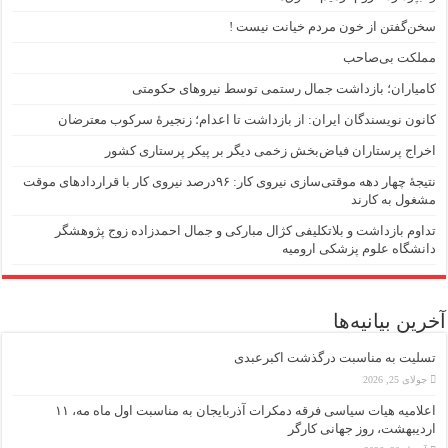
سخن‌گفتن از خون مردم خیانت نیست !
مملکت بی‌صاحب
کامیاران؛ بازداشت جمال رستمی توسط نیروهای حکومتی
کانون نویسندگان ایران: از بازداشت تا اعدام؛ زنجیرۀ سرکوب معترضان
اخراج پرستاران فیاض‌بخش زخمی دیگر بر پیکر پرستاری کشور
نتیجهٔ چهار دهه موقتی‌سازی نیروی کار: ۹۶درصد نیروی کار با قراردادهای موقت
مشغول به کارند
تداوم بازداشت و بلاتکلیفی کژال مبارکی و جمال احمدزاده زوج پژوهشگر
دانشگاه علوم پزشکی ارومیه
آخرین بیانیه‌ها
تسلیت به مناسبت درگذشت اکبرعبدی
جولای 25, 2026
اعلامیه هیات سیاسی فرقه دمکرات آذربایجان به مناسبت اول ماه مه، ۱۱
اردیبهشت، روز جهانی کارگر