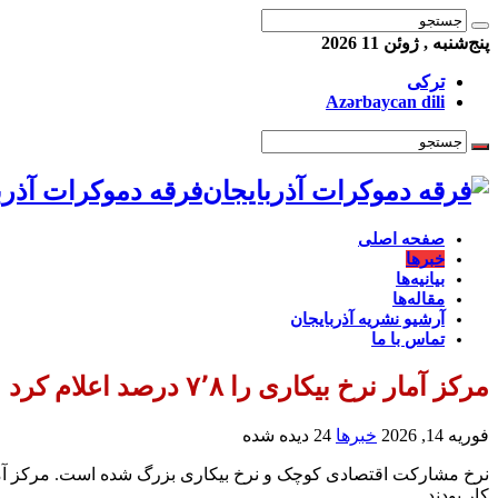
پنج‌شنبه , ژوئن 11 2026
ترکی
Azərbaycan dili
فرقه دموکرات آذرب
صفحه اصلی
خبرها
بیانیه‌ها
مقاله‌ها
آرشیو نشریه آذربایجان
تماس با ما
مرکز آمار نرخ بیکاری را ۷٬۸ درصد اعلام کرد
فوریه 14, 2026
خبرها
24 دیده شده
کار بودند….