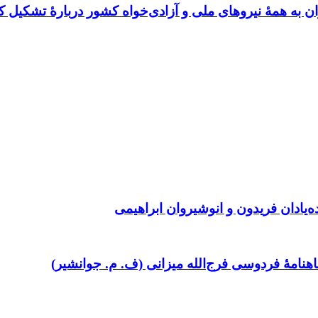
ن به همهٔ نیروهای ملی و آزادی‌خواه کشور دربارهٔ تشکیل ک
ده‌یادان فریدون و انوشیروان ابراهیمی
امۀ فردوسی فرج‌الله میزانی (ف. م. جوانشیر)