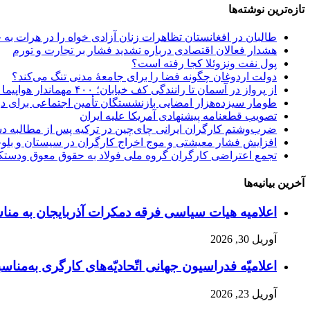
تازه‌ترین نوشته‌ها
طالبان در افغانستان تظاهرات زنان آزادی خواه را در هرات به
هشدار فعالان اقتصادی درباره تشدید فشار بر تجارت و تورم
پول نفت ونزوئلا کجا رفته است؟
دولت اردوغان چگونه فضا را برای جامعهٔ مدنی تنگ می‌کند؟
از پرواز در آسمان تا رانندگی کف خیابان؛ ۴۰۰ مهماندار هواپیما در تهران اخراج شدند؟!
طومار سیزده‌هزار امضایی بازنشستگان تأمین اجتماعی برای 
تصویب قطعنامه پیشنهادی آمریکا علیه ایران
ضرب‌وشتم کارگران ایرانی چای‌چین در ترکیه پس از مطالبه د
افزایش فشار معیشتی و موج اخراج کارگران در سیستان و بلو
تجمع اعتراضی کارگران گروه ملی فولاد به حقوق معوق ودستک
آخرین بیانیه‌ها
اعلامیه هیات سیاسی فرقه دمکرات آذربایجان به مناسبت اول ماه مه، ۱۱ ار
آوریل 30, 2026
اعلامیّه فدراسیون جهانی اتّحادیّه‌های کارگری به‌مناسبت
آوریل 23, 2026