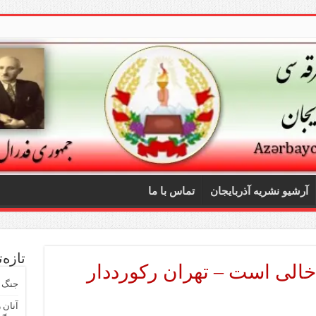
آرشیو نشریه آذربایجان
تماس با ما
تازه‌
خالی است – تهران رکورددار
جنگ ت
آنان 