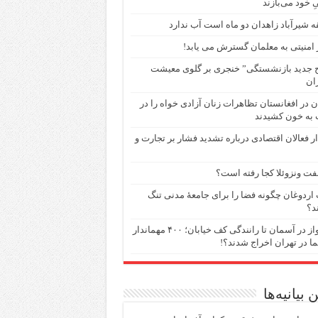
ِ خود می‌بازند
 شیرآباد زاهدان دو ماه است آب ندارد
امنیتی به معلمان گسترش می یابد!
 جدید بازنشستگی” خنجری بر گلوی معیشت
ان
ن در افغانستان تظاهرات زنان آزادی خواه را در
 به خون کشیدند
 فعالان اقتصادی درباره تشدید فشار بر تجارت و
فت ونزوئلا کجا رفته است؟
اردوغان چگونه فضا را برای جامعهٔ مدنی تنگ
د؟
از پرواز در آسمان تا رانندگی کف خیابان؛ ۴۰۰ مهماندار
ما در تهران اخراج شدند؟!
 بیانیه‌ها