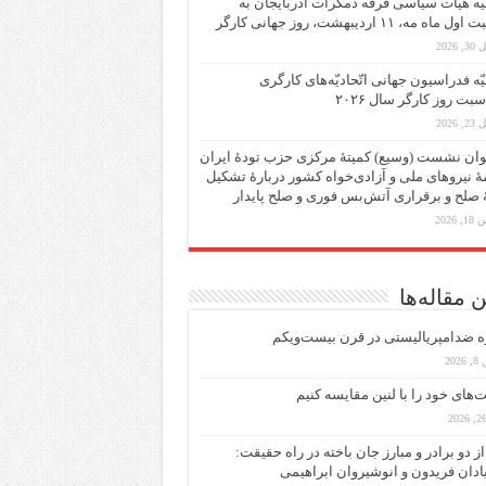
یه هیات سیاسی فرقه دمکرات آذربایجان به
ماه مه، ۱۱ اردیبهشت، روز جهانی کارگر
 2026
یّه فدراسیون جهانی اتّحادیّه‌های کارگری
سبت روز کارگر سال ۲۰۲۶
 2026
ان نشست (وسیع)‌ کمیتهٔ‌ مرکزی حزب تودهٔ ایران
هٔ نیروهای ملی و آزادی‌خواه کشور دربارهٔ تشکیل
ٔ صلح و برقراری آتش‌بس فوری و صلح پایدار
 2026
 مقاله‌ها
ه ضد‌امپریالیستی در قرن بیست‌ویکم
202
ت‌های خود را با لنین مقایسه کنیم
از دو برادر و مبارز جان باخته در راه حقیقت:
یادان فریدون و انوشیروان ابراهیمی