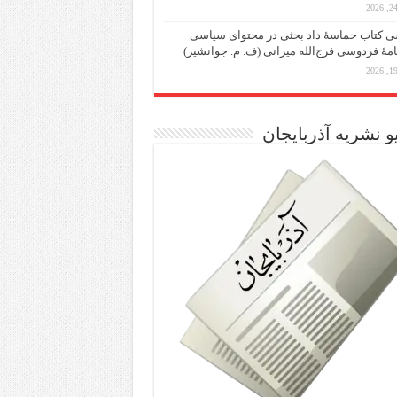
 کتاب حماسۀ داد بحثی در محتوای سیاسی
مۀ فردوسی فرج‌الله میزانی (ف. م. جوانشیر)
و نشریه آذربایجان