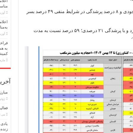
اعلام
مناسبت اول 
لتیان-ماملو با ۲۳ میلیون متر مکعب موجودی و ۸ درصد پرشدگی در شرایط منفی ۴۹ درصد بسر
آوریل 30,
اعلام
به‌منا
طالقان نیز ۸۸ میلیون متر مکعب آب دارد و با پرشدگی ۲۱ درصدی؛ ۵۹ درصد نسبت به مدت
آوریل 23,
فراخو
به هم
کمیته
مارس 18,
آخرین
مبارز
ژوئن 8, 6
فعالی
می 26, 2026
یادی 
زنده‌