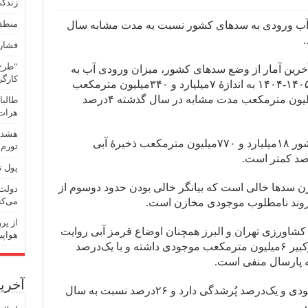
زندگی
منطقه
 سال آبی ۱۴۰۵-۱۴۰۴ میزان آب ورودی به سدهای کشور نسبت به مدت مشابه سال
فشار 
“طرح
ر آخرین آمار از وضع سدهای کشور، میزان ورودی آب به
کارگر
مخازن سدها تا تاریخ ۱۲ بهمن سال آبی ۱۴۰۵-۱۴۰۴ به اندازهٔ ۷میلیارد و ۳۴۰میلیون مترمکعب
بوده که نسبت به رقم ۷میلیارد و ۶۴۰میلیون مترمکعب مدت مشابه در سال گذشته ۴درصد
طالبا
هرات
هشدار
بر این اساس، تا ۱۲ بهمن ماه سدهای کشور ۱۸میلیارد و ۷۷۰میلیون مترمکعب ذخیرهٔ آبی
تورم
پول ن
 دریافتی، ۶۴درصد مخازن سدها خالی است که بیانگر خالی بودن حدود دوسوم از
دولت 
می‌کن
روند نامطلوب موجودی مخازن است.
 کشاورزی تهران و البرز همچنان اوضاع قرمز آبی روایت
هواپی
می‌کند، به‌طوری که تا ۱۲ بهمن سد امیرکبیر ۶میلیون مترمکعب موجودی داشته و با یک‌درصد
آخرین
سد لار نیز تنها ۱۰میلیون مترمکعب موجودی و یک‌درصد پُرشدگی دارد و ۲۶درصد نسبت به سال
.