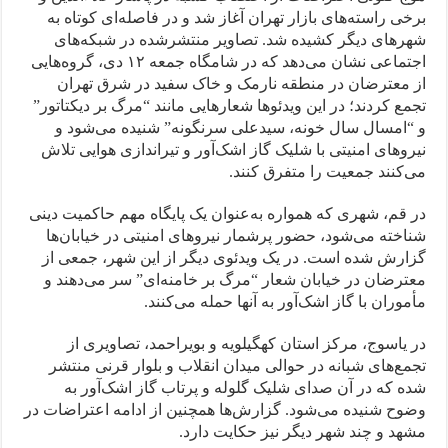
برخی راسته‌های بازار تهران آغاز شد و در فاصله‌ای كوتاه به
شهرهای ديگر کشیده شد. تصاوير منتشرشده در شبكه‌های
اجتماعی نشان می‌دهد كه در شامگاه جمعه ۱۲ دی، گروه‌هايی
از معترضان در منطقه نارمک و خاک سفيد در شرق تهران
تجمع كردند؛ در اين ويدئوها شعارهايی مانند “مرگ بر ديكتاتور”
و “امسال سال خونه، سيدعلی سرنگونه” شنيده می‌شود و
نيروهای امنيتی با شليک گاز اشک‌آور و تيراندازی هوایی تلاش
می‌كنند جمعيت را متفرق كنند.
در قم، شهری كه همواره به‌عنوان يک پایگاه مهم حاكميت دينی
شناخته می‌شود، حضور پرشمار نيروهای امنيتی در خيابان‌ها
گزارش شده است. در يک ويدئوی ديگر از اين شهر، جمعی از
معترضان در خيابان شعار “مرگ بر خامنه‌ای” سر می‌دهند و
مأموران با گاز اشک‌آور به آنها حمله می‌كنند.
در ياسوج، مركز استان كهگيلويه و بويراحمد، تصاويری از
تجمع‌های شبانه در حوالی ميدان انقلاب و بلوار قرنی منتشر
شده كه در آن صدای شليک گلوله و پرتاب گاز اشک‌آور به
وضوح شنيده می‌شود. گزارش‌ها همچنین از ادامه اعتراضات در
مشهد و چند شهر ديگر نيز حكایت دارد.