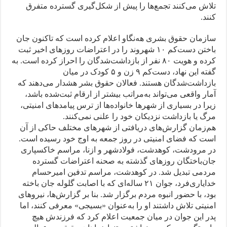
تلاش می‌كنند تجمع‌ها را پيش از شكل‌گيری گسترده متفرق
كنند.
سازمان حقوق بشری هه‌نگاو اعلام كرده است كه تاكنون جان
باختن دست‌كم ۱۰ شهروند را در اعتراضات روزهای اخير ثبت
كرده و هويت ۸۰ نفر از بازداشت‌شدگان را احراز كرده است. به
گفته اين نهاد، دست‌كم ۹ زن و ۵ كودک در ميان
بازداشت‌شدگان هستند. فعالان حقوق بشر هشدار می‌دهند كه
آمار واقعی می‌تواند به‌مراتب بيشتر از ارقام ثبت‌شده باشد،
زيرا در بسياری از شهرها خانواده‌ها از ترس پيامدهای امنيتی،
مرگ يا بازداشت نزديكان خود را علنی نمی‌كنند.
هم‌زمان گزارش‌های دریافتی از شهرهای مختلف حاکی از آن
است که فضای امنیتی در روز جمعه به اوج خود رسیده است.
در مرودشت، کوهدشت، فولادشهر و ازنا، مراسم خاکسپاری
جان‌باختگان روزهای گذشته به صحنه اعتراضات گسترده
مردمی تبدیل شد. در کوهدشت، مراسم تدفین امیرحسام
خدایاری‌فرد، جوان ۲۱ ساله‌ای که با اصابت گلوله جان باخته
بود، با حضور انبوه مردم برگزار شد. بنا بر گزارش‌ها، نیروهای
امنیتی تلاش داشتند او را به‌عنوان «بسیجی» معرفی کنند، اما
پدر این جوان در میان جمعیت اعلام کرد که فرزندش هیچ