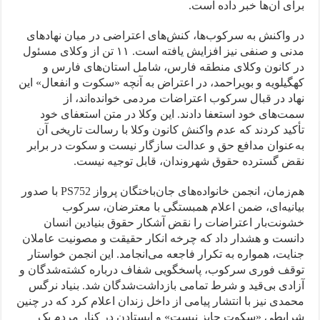
برای آن‌ها خبر داده است.
در واکنش به سرکوب‌ها، کنش‌های اعتراضی در میان نهادهای
مدنی و صنفی نیز افزایش یافته است. ۱۱ تن از وکلای مسئول
در کانون وکلای منطقه فارس، شامل استان‌های فارس و
کهگیلویه و بویراحمد، در اعتراض به آنچه «سکوت و انفعال» این
نهاد در قبال سرکوب اعتراضات مردمی خوانده‌اند، از
سمت‌های خود استعفا دادند. این وکلا در متن استعفای خود
تأکید کردند که عدم واکنش کانون وکلا با رسالت تاریخی آن
به‌عنوان مدافع حق و عدالت سازگار نیست و سکوت در برابر
نقض گسترده حقوق شهروندان، قابل توجیه نیست.
هم‌زمان، انجمن خانواده‌های جان‌باختگان پرواز PS752 با صدور
بیانیه‌ای، ضمن اعلام همبستگی با معترضان، سرکوب
خشونت‌بار اعتراضات را نقض آشکار حقوق بنیادین انسان
دانست و هشدار داد که چرخه انکار حقیقت و مصونیت عاملان
جنایت، همواره به تکرار فاجعه می‌انجامد. این انجمن خواستار
توقف فوری سرکوب، پاسخگویی شفاف درباره کشته‌شدگان و
آزادی بی‌قید و شرط تمامی بازداشت‌شدگان شد. بنیاد نرگس
محمدی نیز با انتشار پیامی از داخل زندان اعلام کرد که در چنین
شرایطی «سکوت جایز نیست» و ایستادن در کنار مردم یک