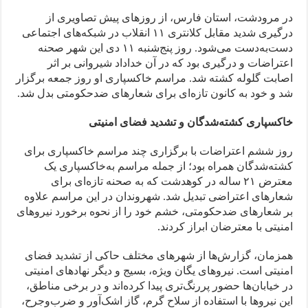
در مرودشت، استان فارس، از روزهای پيش تصاويری از
درگيری شديد مقابل كلانتری ۱۱ انقلاب در شبكه‌های اجتماعی
دست‌به‌دست می‌شود. روز پنج‌شنبه ۱۱ دی اين شهر صحنه
اعتراضات و درگيری بود كه در آن خداداد شيروانی بر اثر
اصابت گلوله كشته شد. مراسم خاكسپاری او روز جمعه برگزار
شد و خود به كانون تازه‌ای برای شعارهای ضدحكومتی بدل شد.
خاکسپاری كشته‌شدگان و تشديد فضای امنيتی
روز ششم اعتراضات با برگزاری چند مراسم خاكسپاری برای
كشته‌شدگان همراه بود؛ از جمله مراسم به‌خاكسپاری يک
معترض ۲۱ ساله در كوهدشت كه به صحنه تازه‌ای برای
شعارهای اعتراضی تبديل شد. شهروندان در اين مراسم علاوه
بر شعارهای ضدحكومتی، خشم خود را از نحوه برخورد نيروهای
امنيتی با معترضان ابراز كردند.
همزمان، گزارش‌ها از شهرهای مختلف حاكی از تشديد فضای
امنيتی است. نيروهای يگان ويژه، بسيج و ديگر نهادهای امنيتی
در خيابان‌ها حضور پررنگ‌تری پيدا كرده‌اند و در برخی مناطق،
اين نيروها با استفاده از سلاح گرم، گاز اشک‌آور و ضرب‌وجرح،