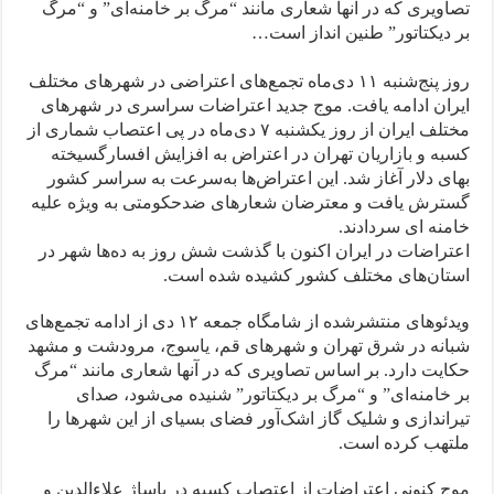
تصاويری كه در آنها شعاری مانند “مرگ بر خامنه‌ای” و “مرگ
بر ديكتاتور” طنین انداز است…
روز پنج‌شنبه ۱۱ دی‌ماه تجمع‌های اعتراضی در شهرهای مختلف
ایران ادامه یافت. موج جدید اعتراضات سراسری در شهرهای
مختلف ایران از روز یکشنبه ۷ دی‌ماه در پی اعتصاب شماری از
کسبه و بازاریان تهران در اعتراض به افزایش افسارگسیخته
بهای دلار آغاز شد. این اعتراض‌ها به‌سرعت به سراسر کشور
گسترش یافت و معترضان شعارهای ضدحکومتی به ویژه علیه
خامنه ای سردادند.
اعتراضات در ایران اکنون با گذشت شش روز به ده‌ها شهر در
استان‌های مختلف كشور کشيده شده است.
ويدئوهای منتشرشده از شامگاه جمعه ۱۲ دی از ادامه تجمع‌های
شبانه در شرق تهران و شهرهای قم، ياسوج، مرودشت و مشهد
حكایت دارد. بر اساس تصاويری كه در آنها شعاری مانند “مرگ
بر خامنه‌ای” و “مرگ بر ديكتاتور” شنيده می‌شود، صدای
تيراندازی و شليک گاز اشک‌آور فضای بسیای از این شهرها را
ملتهب كرده است.
موج كنونی اعتراضات از اعتصاب كسبه در پاساژ علا‌ءالدين و