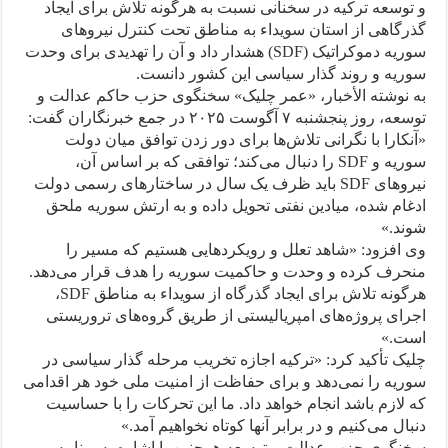
و توسعه ترکیه در سخنانی نسبت به هرگونه تلاش برای ایجاد
گذرگاهی از استان سویداء به مناطق تحت کنترل نیروهای
سوریه دموکراتیک (SDF) هشدار داد و آن را تهدیدی برای وحدت
سوریه و روند گذار سیاسی این کشور دانست.
به نوشته الأخبار، «عمر چلیک» سخنگوی حزب حاکم عدالت و
توسعه، روز پنجشنبه ۷ آگوست ۲۰۲۵ در جمع خبرنگاران گفت:
«آنکارا با نگرانی تلاش‌ها برای دور زدن توافق میان دولت
سوریه و SDF را دنبال می‌کند؛ توافقی که بر اساس آن،
نیروهای SDF باید ظرف یک سال در ساختارهای رسمی دولت
ادغام شده، میادین نفتی تحویل داده و به ارتش سوریه ملحق
شوند.»
وی افزود: «شاهد تعلل و رویکردهایی هستیم که مسیر را
منحرف کرده و وحدت و حاکمیت سوریه را هدف قرار می‌دهد.
هرگونه تلاش برای ایجاد گذرگاه از سویداء به مناطق SDF،
اجرای پروژه‌های امپریالیستی از طریق گروه‌های تروریستی
است.»
چلیک تأکید کرد: «ترکیه اجازه تخریب مرحله گذار سیاسی در
سوریه را نمی‌دهد و برای حفاظت از امنیت ملی خود هر اقدامی
که لازم باشد انجام خواهد داد. ما این تحرکات را با حساسیت
دنبال می‌کنیم و در برابر آنها کوتاه نخواهیم آمد.»
سخنگوی حزب عدالت و توسعه همچنین با اشاره به برنامه