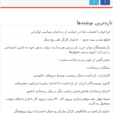
تازه‌ترین نوشته‌ها
فراخوان اعتصاب غذا در حمایت از زندانیان سیاسی اوکراین
قطع شدن بیمه حدود ۵۰۰ هزار کارگر طی پنج سال
بازنشستگان توان خرید نان و پنیر هم ندارند؛ دولت بدهی خود به تامین اجتماعی
را بپردازد؛ لزوم ترمیم حقوق‌ها
سخن‌گفتن از خون مردم خیانت نیست !
مملکت بی‌صاحب
کامیاران؛ بازداشت جمال رستمی توسط نیروهای حکومتی
کانون نویسندگان ایران: از بازداشت تا اعدام؛ زنجیرۀ سرکوب معترضان
اخراج پرستاران فیاض‌بخش زخمی دیگر بر پیکر پرستاری کشور
نتیجهٔ چهار دهه موقتی‌سازی نیروی کار: ۹۶درصد نیروی کار با قراردادهای موقت
مشغول به کارند
تداوم بازداشت و بلاتکلیفی کژال مبارکی و جمال احمدزاده زوج پژوهشگر