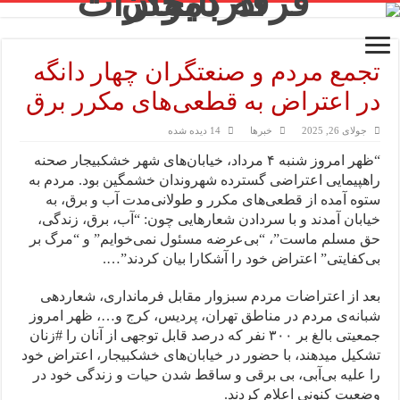
تجمع مردم و صنعتگران چهار دانگه
در اعتراض به قطعی‌های مکرر برق
جولای 26, 2025
خبرها
14 دیده شده
“ظهر امروز شنبه ۴ مرداد، خیابان‌های شهر خشکبیجار صحنه‌
راهپیمایی اعتراضی گسترده‌ شهروندان خشمگین بود. مردم به
ستوه آمده از قطعی‌های مکرر و طولانی‌مدت آب و برق، به
خیابان آمدند و با سردادن شعارهایی چون: “آب، برق، زندگی،
حق مسلم ماست”، “بی‌عرضه مسئول نمی‌خوایم” و “مرگ بر
بی‌کفایتی” اعتراض خود را آشکارا بیان کردند”….
بعد از اعتراضات مردم سبزوار مقابل فرمانداری، شعاردهی
شبانه‌ی مردم در مناطق تهران، پردیس، کرج و‌…، ظهر امروز
جمعیتی بالغ بر ۳۰۰ نفر که درصد قابل توجهی از آنان‌ را #زنان
تشکیل میدهند، با حضور در خیابان‌های خشکبیجار، اعتراض خود
را علیه بی‌آبی، بی ‌برقی و ساقط شدن حیات و زندگی خود در
وضعیت کنونی اعلام کردند.