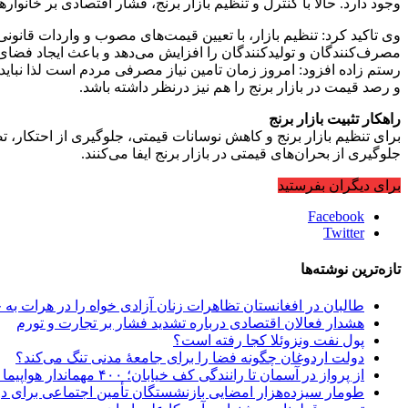
وجود دارد. حالا با کنترل و تنظیم بازار برنج، فشار اقتصادی بر خانوار
وی تاکید کرد: تنظیم بازار، با تعیین قیمت‌های مصوب و واردات قانون
مصرف‌کنندگان و تولیدکنندگان را افزایش می‌دهد و باعث ایجاد فضای
رستم زاده افزود: امروز زمان تامین نیاز مصرفی مردم است لذا نباید ب
و رصد قیمت در بازار برنج را هم نیز درنظر داشته باشد.
راهکار تثبیت بازار برنج
برای تنظیم بازار برنج و کاهش نوسانات قیمتی، جلوگیری از احتکار، 
جلوگیری از بحران‌های قیمتی در بازار برنج ایفا می‌کنند.
برای دیگران بفرستید
Facebook
Twitter
تازه‌ترین نوشته‌ها
طالبان در افغانستان تظاهرات زنان آزادی خواه را در هرات به
هشدار فعالان اقتصادی درباره تشدید فشار بر تجارت و تورم
پول نفت ونزوئلا کجا رفته است؟
دولت اردوغان چگونه فضا را برای جامعهٔ مدنی تنگ می‌کند؟
از پرواز در آسمان تا رانندگی کف خیابان؛ ۴۰۰ مهماندار هواپیما در تهران اخراج شدند؟!
طومار سیزده‌هزار امضایی بازنشستگان تأمین اجتماعی برای 