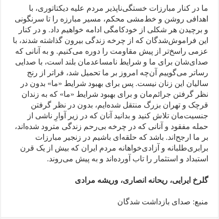
ما در کنار مبارزات خستگی‌ناپذیر مردم علیه دیکتاتوری، با
اهدافی روشن و خط‌مشی محکم، مسیر مبارزه را تا سرنگونی
و برچیدن هر شکلی از خودکامگی ادامه خواهیم داد. و در کنار
این فراموش‌شدگان که از چرخه زندگی بیرون گذاشته شدند، با
عزمی راسخ‌تر از پیش مقاومت را دوره می‌کنیم. و به آنانی که
صدای‌شان برای ما و شرایط نامساعدمان بلند است، با صدایی
رساتر می‌گوییم آن‌چه امروز بر ما تحمیل شد، فراتر از رنج
سالیان این زنان نیست. پس برای بهبود شرایط «ما» بدون در
نظر گرفتن جرائم‌مان و برای بهبود شرایط «ما» که به زندان
قرچک و تهران بزرگ منتقل شده‌ایم، بدون در نظر گرفتن
جنسیت‌مان تلاش کنید و بدانید آنان که در زیر آوارِ ناشی از
حمله مفقود و آنانی که در چرخه بی‌رحم زندگی مترود شده‌اند،
بر ما ارجح‌اند. باشد که حلقه‌ای باشیم در زنجیر مبارزات
برابری‌طلبانه و آزادی‌خواهانه مردم ایران که بیش از یک قرن
استبداد و استثمار را تاب آورده‌اند و به پیش می‌روند.
گلرخ ایرایی، ریحانه انصاری، وریشه مرادی
منبع: صدای بازداشت شدگان