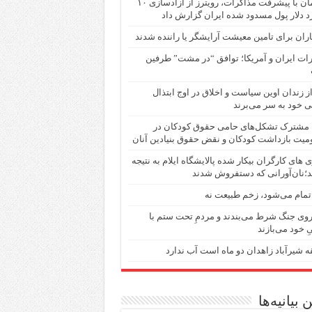
همزمان با پیشرفت مذاکرات، رویترز از آزادسازی ۱۰
رد دلار پول مسدود شده ایران گزارش داد
ران برای تامین معیشت آرایشگر یا راننده شدند
ات ایران و آمریکا؛ توافق “در مشت” طرفین
از زندان اوین سیاست و اخلاق در اوج ابتذال
ی خود به سر می‌برند
ه مشترک تشکل‌های حامی حقوق کودکان در
یت بازداشت کودکان و نقض حقوق بنیادین آنان
ی های کارگران بیکار شده پالایشگاه ایلام به نتیجه
؛نان‌آورانی که دستفروش شدند
مام می‌شود، زخم طبیعت نه
روی جنگ شرط می‌بندند و مردمِ تحت ستم با
ِ خود می‌بازند
 شیرآباد زاهدان دو ماه است آب ندارد
 بیانیه‌ها