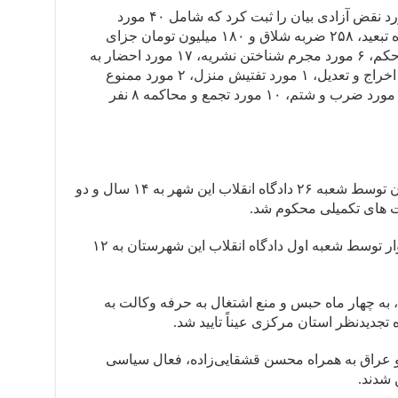
گزارش تخلفات: هرانا در این ماه، ۸۹ مورد نقض آزادی بیان را ثبت کرد که شامل ۴۰ مورد
بازداشت، صدور ۱۲۱۲ ماه حبس، ۲۴ ماه تبعید، ۲۵۸ ضربه شلاق و ۱۸۰ میلیون تومان جزای
نقدی برای ۲۳ شهروند، ۱۲ مورد اجرای حکم، ۶ مورد مجرم شناختن نشریه، ۱۷ مورد احضار به
مراجع قضایی، ۵ مورد بازجویی، ۱ مورد اخراج و تعدیل، ۱ مورد تفتیش منزل، ۲ مورد ممنوع
الخروجی، ۳ مورد ایجاد فضای امنیتی، ۴ مورد ضرب و شتم، ۱۰ مورد تجمع و محاکمه ۸ نفر
طاهر حاجی قربانی، شهروند ساکن تهران توسط شعبه ۲۶ دادگاه انقلاب این شهر به ۱۴ سال و دو
 های تکمیلی محکوم شد.
سیدجعفر فشتنقی، شهروند ساکن سبزوار توسط شعبه اول دادگاه انقلاب این شهرستان به ۱۲
به چهار ماه حبس و منع اشتغال به حرفه وکالت به
دیدنظر استان مرکزی عیناً تایید شد.
 و عراق به همراه محسن قشقایی‌زاده، فعال سیاسی
شدند.