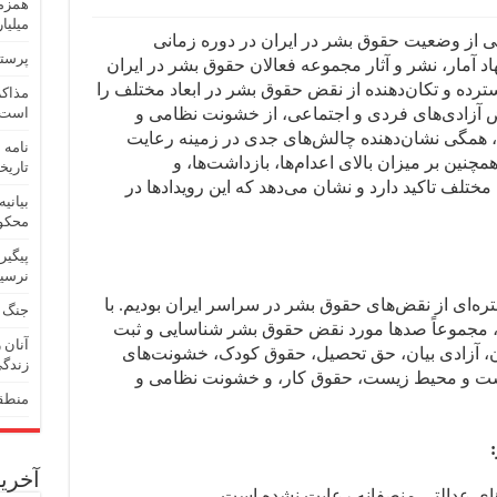
میلیا
لی از وضعیت حقوق بشر در ایران در دوره زمانی
پرستا
ه به همت نهاد آمار، نشر و آثار مجموعه فعالان حقوق بشر در ایران
ده و تکان‌دهنده از نقض حقوق بشر در ابعاد مختلف را
مذاکر
نقض آزادی‌های فردی و اجتماعی، از خشونت نظامی و
است
 همگی نشان‌دهنده چالش‌های جدی در زمینه رعایت
نامه 
نین بر میزان بالای اعدام‌ها، بازداشت‌ها، و
تاریخ
تلف تاکید دارد و نشان می‌دهد که این رویدادها در
بیانی
محکوم
پیگیر
نرسید
ت ماه ۱۴۰۴، شاهد گستره‌ای از نقض‌های حقوق بشر در سراسر ایران بودیم. با
جنگ ت
ی، مجموعاً صدها مورد نقض حقوق بشر شناسایی و ثبت
آنان 
 آزادی بیان، حق تحصیل، حقوق کودک، خشونت‌های
زندگی
شت و محیط زیست، حقوق کار، و خشونت نظامی و
منطقه
آخرین
های عدالتی منصفانه رعایت نشده است.