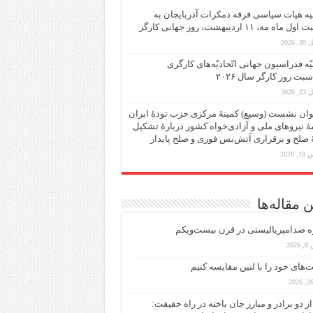
یه هیات سیاسی فرقه دمکرات آذربایجان به
ماه مه، ۱۱ اردیبهشت، روز جهانی کارگر
 2026
یّه فدراسیون جهانی اتّحادیّه‌های کارگری
سبت روز کارگر سال ۲۰۲۶
 2026
ان نشست (وسیع)‌ کمیتهٔ‌ مرکزی حزب تودهٔ ایران
هٔ نیروهای ملی و آزادی‌خواه کشور دربارهٔ تشکیل
ٔ صلح و برقراری آتش‌بس فوری و صلح پایدار
 2026
 مقاله‌ها
ه ضد‌امپریالیستی در قرن بیست‌ویکم
202
ت‌های خود را با لنین مقایسه کنیم
از دو برادر و مبارز جان باخته در راه حقیقت: