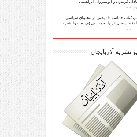
یادان فریدون و انوشیروان ابراهیمی
 کتاب حماسۀ داد بحثی در محتوای سیاسی
مۀ فردوسی فرج‌الله میزانی (ف. م. جوانشیر)
و نشریه آذربایجان