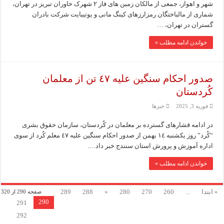
شهر و اهواز، جمعی از مالکان زمین های فاز ۲ شهرک خاوران تبریز در تهران،
شماری از مالباختگان رمزارزهای کینگ‌ مانی و یوتیبایت شرکت بادران
گستران در تهران، …
خواندن ادامه مطلب »
صدور احکام سنگین علیه ٤٧ تن از معلمان
کُردستان
فوریه 3, 2025
خبرها
در ادامه فشارهای گسترده بر معلمان در کُردستان، سازمان حقوق بشری
“کُرد” روز یکشنبه ١٤ بهمن از صدور احکام سنگین علیه ٤٧ معلم کُرد از سوی
اداره آموزش و پرورش استان سنندج خبر داد….
خواندن ادامه مطلب »
« ابتدا
...
260
270
280
«
288
289
صفحه 290 از 320
290
291
292