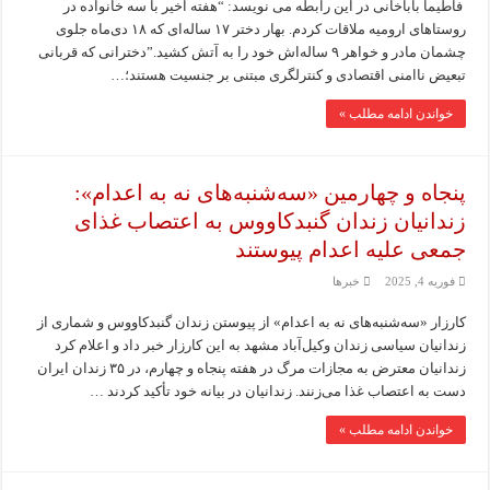
فاطیما باباخانی در این رابطه می نویسد: “هفته اخیر با سه خانواده در
روستاهای ارومیه ملاقات کردم. بهار دختر ۱۷ ساله‌ای که ۱۸ دی‌ماه جلوی
چشمان مادر و خواهر ۹ ساله‌اش خود را به آتش کشید.”دخترانی که قربانی
تبعیض ناامنی اقتصادی و کنترلگری مبتنی بر جنسیت هستند؛…
خواندن ادامه مطلب »
پنجاه و چهارمین «سه‌شنبه‌های نه به اعدام»:
زندانیان زندان گنبدکاووس به اعتصاب غذای
جمعی علیه اعدام پیوستند
فوریه 4, 2025
خبرها
کارزار «سه‌شنبه‌های نه به اعدام» از پیوستن زندان گنبدکاووس و شماری از
زندانیان سیاسی زندان وکیل‌آباد مشهد به این کارزار خبر داد و اعلام کرد
زندانیان معترض به مجازات مرگ در هفته پنجاه و چهارم، در ۳۵ زندان ایران
دست به اعتصاب غذا می‌زنند. زندانیان در بیانه خود تأکید کردند …
خواندن ادامه مطلب »