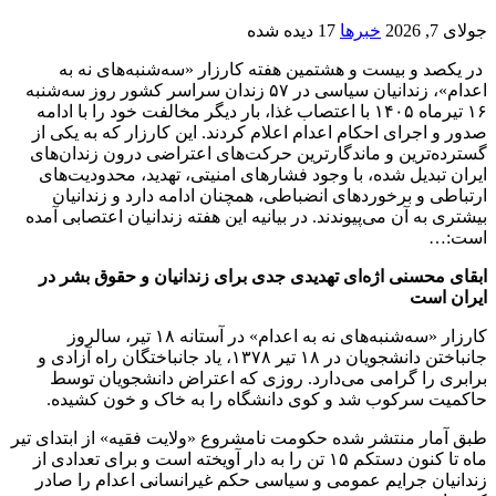
جولای 7, 2026
خبرها
17 دیده شده
در یکصد و بیست و هشتمین هفته کارزار «سه‌شنبه‌های نه به
اعدام»، زندانیان سیاسی در ۵۷ زندان سراسر کشور روز سه‌شنبه
۱۶ تیرماه ۱۴۰۵ با اعتصاب غذا، بار دیگر مخالفت خود را با ادامه
صدور و اجرای احکام اعدام اعلام کردند. این کارزار که به یکی از
گسترده‌ترین و ماندگارترین حرکت‌های اعتراضی درون زندان‌های
ایران تبدیل شده، با وجود فشارهای امنیتی، تهدید، محدودیت‌های
ارتباطی و برخوردهای انضباطی، همچنان ادامه دارد و زندانیان
بیشتری به آن می‌پیوندند. در بيانيه اين هفته زندانيان اعتصابی آمده
است:…
ابقای محسنی اژه‌ای تهدیدی جدی برای زندانیان و حقوق بشر در
ایران است
کارزار «سه‌شنبه‌های نه به اعدام» در آستانه ۱۸ تیر، سالروز
جانباختن دانشجویان در ۱۸ تیر ۱۳۷۸، یاد جانباختگان راه آزادی و
برابری را گرامی می‌دارد. روزی که اعتراض دانشجویان توسط
حاکمیت سرکوب شد و کوی دانشگاه را به خاک و خون کشیده.
طبق آمار منتشر شده حکومت نامشروع «ولایت فقیه» از ابتدای تیر
ماه تا کنون دستکم ۱۵ تن را به دار آویخته است و برای تعدادی از
زندانیان جرایم عمومی و سیاسی حکم غیرانسانی اعدام را صادر