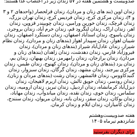
صدوبیست و هشتمین هفته در ۵۷ زندان زیر در اعتصاب غذا هستند:
زندان اوین (بند های زنان و مردان)، زندان قزلحصار (واحدهای ۲ و ۳
و ۴)، زندان مرکزی کرج، زندان فردیس کرج، زندان تهران بزرگ،
زندان قرچک، زندان خورین ورامین، زندان چوبیندر قزوین، زندان
اهر، زندان اراک، زندان لنگرود قم، زندان خرم آباد، زندان بروجرد،
زندان یاسوج، زندان اسدآباد اصفهان، زندان دستگرد اصفهان، زندان
شیبان اهواز، زندان سپیدار اهواز (بندهای زنان و مردان)، زندان نظام
شیراز، زندان عادل‌آباد شیراز (بندهای زنان و مردان)، زندان
فیروزآباد فارس، زندان دهدشت، زندان زاهدان (بندهای زنان و
مردان)، زندان برازجان، زندان رامهرمز، زندان بهبهان، زندان بم،
زندان یزد (بندهای زنان و مردان)، زندان کهنوج، زندان طبس، زندان
مرکزی بیرجند، زندان مشهد، زندان گرگان، زندان سبزوار، زندان
گنبدکاووس، زندان قائمشهر، زندان رشت (بندهای مردان و زنان)،
زندان رودسر، زندان حویق تالش، زندان ازبرم لاهیجان، زندان
دیزل‌آباد کرمانشاه، زندان اردبیل، زندان تبریز، زندان ارومیه، زندان
سلماس، زندان خوی، زندان نقده، زندان میاندوآب، زندان مهاباد،
زندان بوکان، زندان سقز، زندان بانه، زندان مریوان، زندان سنندج،
زندان کامیاران، زندان ایلام و زندان کرمان.
هفته صدوبیست‌وهشتم
شانزدهم تیرماه ۱۴۰۵
برای دیگران بفرستید