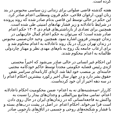
کرده‌ است.
هفته گذشته قاضی صلواتی برای زندانی زن سیاسی محبوس در بند
زنان اوین، ارغوان فلاحی، حکم قرون وسطایی اعدام صادر کرد.
این حکم در حالی توسط این قاضی بدنام صادر شده که روند پرونده
در شرایط ناعادلانه و زیر فشار نهادهای امنیتی طی شده است.
همچنین برای تعدادی از بازداشتی‌های قیام دی ۱۴۰۴ حکم اعدام
صادر شده است؛ که می‌توان به حکم اعدام کمال خان‌بهایی در
زندان چوبیندر قزوین اشاره نمود. همچنین وحید خان‌صنمی محبوس
در زندان تهران بزرگ در یک روند ناعادلانه به اعدام محکوم شد و
برای ارعاب جامعه یک زوج به نام‌های مهدی نظر و مهناز چاردولی
ظالمانه به اعدام محکوم شدند.
این احکام غیر انسانی در حالی صادر می‌شود که اخیراً محسنی
اژه‌ی رئیس قضایه حکومتی مجدداً توسط حاکم خودکامه مجتبی
خامنه‌‌ای بر منصب خود ابقا شد. اژه‌ای کارنامه‌ای سراسر نقض
حقوق بشر دارد و در چهار سال اخیر رکورد بیشترین احکام اعدام را
در سه دهه اخیر از آن خود کرده‌است.
کارزار «سه‌شنبه‌های نه به اعدام» ضمن محکومیت احکام ناعادلانه
اعدام، تمامی مجامع بین‌المللی و وجدان‌های بیدار را نسبت به
واکنش به فاجعه‌انسانی که در زندان‌های ایران در حال روی دادن
است فرا می‌خواند. احکام اعدام در اصل در پشت‌ درب‌های بسته و
با فشار و شکنجه‌های روحی و جسمی در اتاق‌های بازجویی صادر