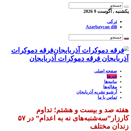
یکشنبه , آگوست 9 2026
ترکی
Azərbaycan dili
فرقه دموکرات
آذربایجان فرقه دموکرات آذربایجان
صفحه اصلی
خبرها
بیانیه‌ها
مقاله‌ها
آرشیو نشریه آذربایجان
تماس با ما
هفته صد و بيست و هشتم؛ تداوم
کارزار”سه‌شنبه‌های نه به اعدام” در ۵۷
زندان مختلف