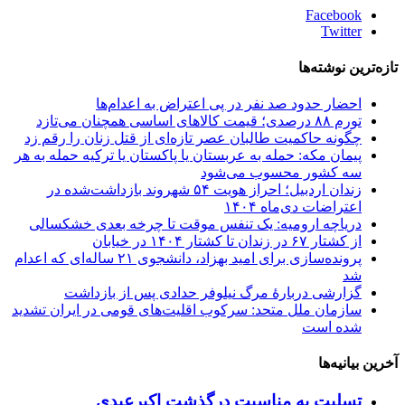
Facebook
Twitter
تازه‌ترین نوشته‌ها
احضار حدود صد نفر در پی اعتراض به اعدام‌ها
تورم ۸۸ درصدی؛ قیمت کالاهای اساسی همچنان می‌تازد
چگونه حاکمیت طالبان عصر تازه‌ای از قتل زنان را رقم زد
پیمان مکه: حمله به عربستان یا پاکستان یا ترکیه حمله به هر
سه کشور محسوب می‌شود
زندان اردبیل؛ احراز هویت ۵۴ شهروند بازداشت‌شده در
اعتراضات دی‌ماه ۱۴۰۴
دریاچه ارومیه: یک تنفس موقت تا چرخه بعدی خشکسالی
از کشتار ۶۷ در زندان تا کشتار ۱۴۰۴ در خیابان
پرونده‌سازی برای امید بهزاد، دانشجوی ۲۱ ساله‌ای که اعدام
شد
گزارشی دربارهٔ مرگ نیلوفر حدادی پس از بازداشت
سازمان ملل متحد: سرکوب اقلیت‌های قومی در ایران تشدید
شده است
آخرین بیانیه‌ها
تسلیت به مناسبت درگذشت اکبرعبدی