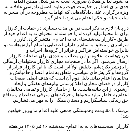
می‌شود. لذا بر همگان ضروری است به هر شکل ممکن اقدامی
جدی برای فشار بر حکومت جهت رعایت اصول دادرسی عادلانه به
ویژه برگزاری علنی دادگاه‌هایی که اتهامات مطروحه در آن منجر به
سلب حیات و حکم اعدام می‌شود، انجام گیرد.
در پایان لازم به ذکر است در این مدت بسیاری در حمایت از کارزار
برای ما محتوا تولید کرده‌اند یا خواسته‌اند محتوای نه به اعدام خود از
طریق «کارزار سه‌شنبه‌های نه به اعدام» منتشر گردد. کارزار
سراسری و متعلق به تمام زندانیان اعتصابی با تمام گرایش‌هاست و
بنابراین خواسته‌اش فراگیر و فراتر از گروه‌ها، احزاب و
جریان‌هاست. علاوه بر این مطالب متعددی برای صفحات کارزار
ارسال می‌شود. اگر ما در صفحات مجازی کارزار محتواهای ارسالی
را بازنشر نکرده‌ایم، دلیلش اولاً این است که تا این کارزار فراتر از
گروه‌ها و گرایش‌های سیاسی، متعلق به تمام اعضا و حامیانش و
مخالفان اعدام بماند. دلیل دوم آن است که هدف اصلی صفحات
کارزار در فضای مجازی اطلاع‌رسانی بیانیه‌های هفتگی و ایجاد
آرشیوی از این بیانیه‌هاست. ما از حامیان کارزار و تمامی مخالفان
اعدام به خاطر تولید محتواها و حرکت‌های مترقی ضداعدام و مدافع
حق زندگی سپاسگزاریم و دستان همگی را به مهر می‌فشاریم.
بی‌شک با مقاومت وهمبستگی جمعی علیه اعدام ما پیروز خواهیم
شد!
کارزار «سه‌شنبه‌های نه به اعدام» سه‌شنبه ۱۶ تیر ۱۴۰۵ در هفته