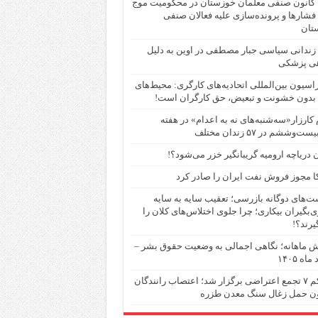
ه کانون صنفی معلمان خوزستان در محکومیت موج
فشارها و پرونده‌سازی علیه فعالان صنفی
تان
ندانی سیاسی جبار مصطفی در اوین به دلیل
هی پزشکی
اسیون بین‌المللی اتحادیه‌های کارگری: محیط‌های
 بدون خشونت و تبعیض، حق کارگران است!
 کارزار«سه‌شنبه‌های نه به اعدام» در هفته
‌وششم در ۵۷ زندان مختلف
 دریاچه ارومیه گریبانگیر خزر می‌شود؟!
ا مجوز فروش نفت ایران را صادر کرد
‌های دوگانه بازرسی؛ تعقیب سایه به سایه
‌بگیران بیکاری؛ چرا جلوی اختلاس‌های کلان را
یرند؟!
 ماهانه؛ نگاهی اجمالی به وضعیت حقوق بشر –
اه ۱۴۰۵
دستکم ۷ تجمع اعتراضی برگزار شد؛ اعتصاب رانندگان
ون حمل زغال سنگ معدن طزره