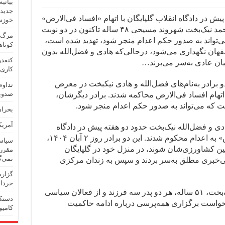
بیانی
جدید 
یش در دادگاه انقلاب گلپایگان با اتهام «افساد فی‌الارض»
خوزس
به اعدام محکوم شدند. برادر دیگر آنها محمد نیک‌بخت شهروند مسیحی ۴۸ ساله تاکنون در دو نوبت
مرگ ز
ی‌تواند به صدور حکم اعدام منجر شود، تهدید شده است،
کوتا
فهان نگهداری می‌شود، درحالی‌که هادی و فضل‌الله بدون
کنفدر
نیان عادی به‌سر می‌برند…
کاری
ان حقوق بشر ایران؛ ۲ تیر ۱۴۰۵: دو برادر به‌نام‌های فضل‌الله و هادی نیکبخت در معرض
تداوم
صدوبیست
 اتهام افساد فی‌الارض محاکمه شدند. برادر دیگرشان،
وست که می‌تواند به صدور حکم اعدام منجر شود.
بحران
آمریک
دی و فضل‌الله نیک‌بخت حدود دو هفته پیش در دادگاه
انقلاب گلپایگان با اتهام «افساد فی‌الارض» به اعدام محکوم شدند. این دو برادر روز ۲ آبان ۱۴۰۴،
سیاست
ین کشاورزی‌شان شوند، در منزل خود در گلپایگان
مقرری
نمی‌گ
بی‌خبری مطلق به‌سر بردند و سپس به زندان مرکزی
گزارش
خرداد م
هادی نیک‌بخت، ۴۵ ساله، و فضل‌الله نیک‌بخت، ۵۱ ساله، هر دو پدر سه فرزند و از فعالان سیاسی
درخواست برگزاری همه‌پرسی درباره ادامه حاکمیت
کامی