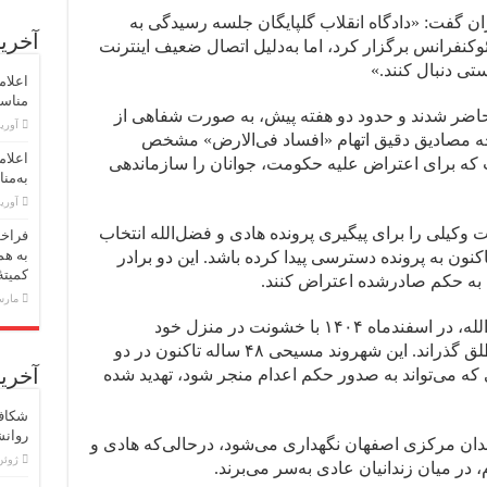
ن گفت: «دادگاه انقلاب گلپایگان جلسه رسیدگی به
آخرین
وکنفرانس برگزار کرد، اما به‌دلیل اتصال ضعیف اینترنت
ستی دنبال کنند.»
اعلام
مناسبت اول 
ه حاضر شدند و حدود دو هفته پیش، به صورت شفاهی از
آوریل 30,
رچه مصادیق دقیق اتهام «افساد فی‌الارض» مشخص
اعلام
ت که برای اعتراض علیه حکومت، جوانان را سازماندهی
به‌منا
آوریل 23,
 وکیلی را برای پیگیری پرونده هادی و فضل‌الله انتخاب
فراخو
به هم
ون به پرونده دسترسی پیدا کرده باشد. این دو برادر
کمیته
مارس 18,
محمد نیک‌بخت، برادر دیگر هادی و فضل‌الله، در اسفندماه ۱۴۰۴ با خشونت در منزل خود
بازداشت شد و دو ماه را در بی‌خبری مطلق گذراند. این شهروند مسیحی ۴۸ ساله تاکنون در دو
آخرین
 که می‌تواند به صدور حکم اعدام منجر شود، تهدید شده
شکاف 
روان
ندان مرکزی اصفهان نگهداری می‌شود، درحالی‌که هادی و
ژوئن 15, 
 در میان زندانیان عادی به‌سر می‌برند.