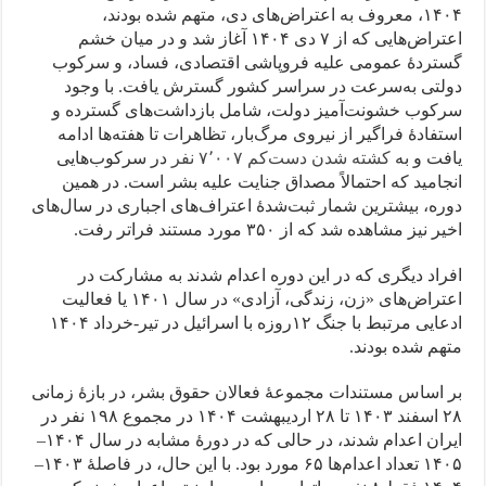
۱۴۰۴، معروف به اعتراض‌های دی، متهم شده بودند،
اعتراض‌هایی که از ۷ دی‌ ۱۴۰۴ آغاز شد و در میان خشم
گستردهٔ عمومی علیه فروپاشی اقتصادی، فساد، و سرکوب
دولتی به‌سرعت در سراسر کشور گسترش یافت. با وجود
سرکوب خشونت‌آمیز دولت، شامل بازداشت‌های گسترده و
استفادهٔ فراگیر از نیروی مرگ‌بار، تظاهرات تا هفته‌ها ادامه
یافت و به
کشته شدن دست‌کم ۷٬۰۰۷ نفر
در سرکوب‌هایی
انجامید که احتمالاً مصداق جنایت علیه بشر است. در همین
دوره، بیشترین شمار ثبت‌شدهٔ اعتراف‌های اجباری در سال‌های
اخیر نیز مشاهده شد که از ۳۵۰ مورد مستند فراتر رفت.
افراد دیگری که در این دوره اعدام شدند به مشارکت در
اعتراض‌های «زن، زندگی، آزادی» در سال ۱۴۰۱ یا فعالیت
ادعایی مرتبط با جنگ ۱۲روزه با اسرائیل در تیر-خرداد ۱۴۰۴
متهم شده بودند.
بر اساس مستندات مجموعهٔ فعالان حقوق بشر، در بازهٔ زمانی
۲۸ اسفند ۱۴۰۳ تا ۲۸ اردیبهشت ۱۴۰۴ در مجموع ۱۹۸ نفر در
ایران اعدام شدند، در حالی که در دورهٔ مشابه در سال ۱۴۰۴–
۱۴۰۵ تعداد اعدام‌ها ۶۵ مورد بود. با این حال، در فاصلهٔ ۱۴۰۳–