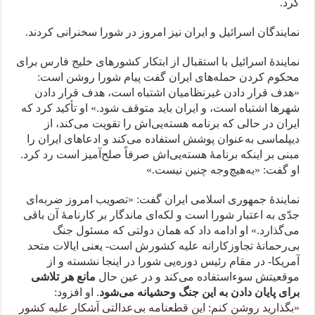
کرد.
نمایندگان اسرائیل و ایران نیز امروز در شورا سخنرانی کردند.
نمایندهٔ اسرائیل با استقبال از ابتکار کشورهای خلیج فارس برای
محکوم کردن حمله‌های ایران گفت پیام شورا روشن است:
«هدف قرار دادن غیرنظامیان اشتباه است، هدف قرار دادن
شهرها اشتباه است، و ایران باید متوقف شود.» او تأکید کرد که
ایران در حالی که برنامه هسته‌یی‌اش را تقویت می‌کند، از
دیپلماسی به‌عنوان پوشش استفاده می‌کند و ادعاهای ایران را
مبنی بر اینکه برنامهٔ هسته‌یی‌اش صرفاً صلح‌آمیز است رد کرد.
او گفت: «به‌هیچ‌وجه چنین نیست.»
نمایندهٔ جمهوری اسلامی ایران گفت: «تصویب امروز ضربه‌ای
جدّی به اعتبار شورا است و لکه‌ای ماندگار بر کارنامهٔ آن باقی
می‌گذارد.» او ادامه داد که همان دولتی که مسئول جنگ
بی‌رحمانهٔ تجاوزکارانه علیه کشورش است- یعنی ایالات متحد
آمریکا- در مقام رئیس دوره‌یی شورا در اینجا نشسته و از
موقعیتش سوءاستفاده می‌کند و در عین حال
مانع هر تلاشی
برای پایان دادن به این جنگ وحشیانه می‌شود
. او افزود:
«بگذارید روشن کنم: این قطعنامه بی‌عدالتی آشکار علیه کشور