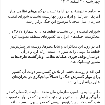
چهارشنبه ۲۰ اسفند ۱۴۰۴
م. حامد – اندیشهٔ نو
: در ادامهٔ تشدید درگیری‌های نظامی میان
آمریکا–اسرائیل و ایران، روز چهارشنبه نشست شورای امنیت
سازمان ملل متحد با موضوع این جنگ برگزار شد.
شورای امنیت در این نشست قطعنامه‌ای به شمارهٔ ۲۸۱۷ در
محکومیت حمله‌های ایران به کشورهای منطقه
تصویب کرد
.
اما در روند این مذاکرات و تبادل‌نظرها، روسیه نیز پیش‌نویس
قطعنامهٔ دومی را به شورای امنیت ارائه کرد و در آن
خواستار
توقف فوری عملیات نظامی و بازگشت طرف‌ها به
مسیر دیپلماتیک
شد.
این اقدام روسیه بخشی از تلاش گسترده‌تر دولت آن کشور
برای
مهار گسترش جنگ و احتمالاً میانجیگری در بحران‌های
خاورمیانه
ارزیابی شد.
طبق بیانیهٔ رسانه‌یی سازمان ملل متحد
، نمایندهٔ پاکستان که در
رأی‌گیری اولیه به متنی رأی مثبت داده بود که در نهایت تصویب
شد، گفت که از پیش‌نویس دومی که فدراسیون روسیه ارائه