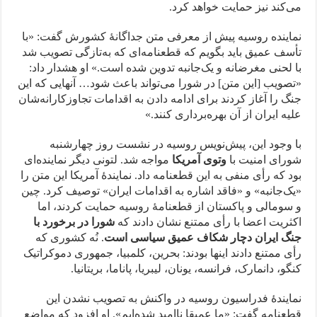
می‌کند نیز حمایت خواهد کرد.
نماینده روسیه پیش از معرفی متن جداگانهٔ کشورش گفت: «با
تأسف عمیق باید بگویم که قطعنامه‌ای که به‌تازگی تصویب شد
با لحنی مغرضانه و یک‌جانبه تدوین شده است.» او هشدار داد:
«تصویب [این متن] در شورا می‌تواند باعث شود… آنهایی که این
جنگ را آغاز کردند برای ادامه دادن به اقدامات تجاوزکارانه‌شان
علیه ایران از آن بهره‌برداری کنند.»
با وجود این، پیش‌نویس روسیه در نشست روز چهارشنبه
شورای امنیت با
وتوی آمریکا
مواجه شد. لتونی دیگر نماینده‌ای
بود که رأی منفی به این قطعنامه داد. نمایندهٔ آمریکا این متن را
«یک‌جانبه» و «فاقد اشاره به اقدامات ایران» توصیف کرد. چین
و سومالی و پاکستان از قطعنامهٔ روسیه حمایت کردند، اما
اکثریت اعضا با رأی ممتنع نشان دادند که
شورا در برخورد با
جنگ ایران دچار شکاف عمیق سیاسی است
. نُه کشوری که
رأی ممتنع دادند اینها بودند: بحرین، کلمبیا، جمهوری دموکراتیک
کنگو، دانمارک، فرانسه، یونان، لیبریا، پاناما، بریتانیا.
نمایندهٔ فدراسیون روسیه در واکنش به تصویب نشدن این
قطعنامه گفت: «ما عمیقا ناامید شده‌ایم». او افزود که مواضع