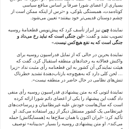
بسیاری از اعضای شورا صرفاً بر اساس منافع سیاسی
کوتاه‌مدت، همبستگی بلوکی، و «ترس از اینکه ممکن است از
چشم دوستان قدیمی‌تر خود بیفتند» تعیین می‌شود.
نمایندهٔ
چین
نیز ابراز تأسف کرد که پیش‌نویس قطعنامهٔ روسیه
تصویب نشد و گفت: «
این جنگی است که نباید رخ می‌داد و
جنگی است که به نفع هیچ‌کس نیست.
»
نمایندهٔ بحرین در حالی که از تمایل فدراسیون روسیه برای
واکنش فعالانه به رخدادهای منطقه استقبال کرد، گفت که
هیئت نمایندگی آن کشور به این قطعنامه رأی مثبت نداد «زیرا
… لحن کلی دارد که به‌هیچ‌وجه بازتاب‌دهندهٔ تشدید خطرناک
تنش‌های نظامی در حال حاضر در منطقه نیست».
نمایندهٔ لتونی که به متن پیشنهادی فدراسیون روسیه رأی منفی
داد گفت این پیشنهاد را یکی از اعضای دائم شورا ارائه کرده
است که سال‌هاست خودش علیه غیرنظامیان و زیرساخت‌های
غیرنظامی یک کشور مستقل دیگر از زور استفاده می‌کند. او
تأکید کرد: «ایران اکنون با همان سلاح‌ها به [همسایگانش] حمله
می‌کند». او متن پیشنهادی روسیه را بسیار «بدبینانه» توصیف