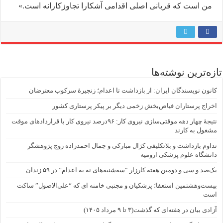
من است که قربانی اصلی اقدامی آشکارا تجاوزکارانه‌ است.»
تازه‌ترین نوشته‌ها
کانون نویسندگان ایران: از بازداشت تا اعدام؛ زنجیرۀ سرکوب معترضان
اخراج پرستاران فیاض‌بخش زخمی دیگر بر پیکر پرستاری کشور
نتیجهٔ چهار دهه موقتی‌سازی نیروی کار: ۹۶درصد نیروی کار با قراردادهای موقت
مشغول به کارند
تداوم بازداشت و بلاتکلیفی کژال مبارکی و جمال احمدزاده زوج پژوهشگر
دانشگاه علوم پزشکی ارومیه
یک‌صد و سی و دومین هفته کارزار “سه‌شنبه‌های نه به اعدام” در ۵۹ زندان
بیست‌وهشتمین استعفا؛ پزشکیان و مجتبی خامنه ای که “علی‌الاصول” ساکت
است
آزادی بیان در هفته‌ای که گذشت(۳ تا ۹ مرداد ۱۴۰۵)