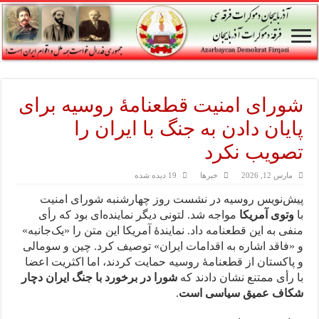
شورای امنیت قطعنامهٔ روسیه برای
پایان دادن به جنگ با ایران را
تصویب نکرد
مارس 12, 2026
خبرها
19 دیده شده
پیش‌نویس روسیه در نشست روز چهارشنبه شورای امنیت
با
وتوی آمریکا
مواجه شد. لتونی دیگر نماینده‌ای بود که رأی
منفی به این قطعنامه داد. نمایندهٔ آمریکا این متن را «یک‌جانبه»
و «فاقد اشاره به اقدامات ایران» توصیف کرد. چین و سومالی
و پاکستان از قطعنامهٔ روسیه حمایت کردند، اما اکثریت اعضا
با رأی ممتنع نشان دادند که
شورا در برخورد با جنگ ایران دچار
شکاف عمیق سیاسی است
.