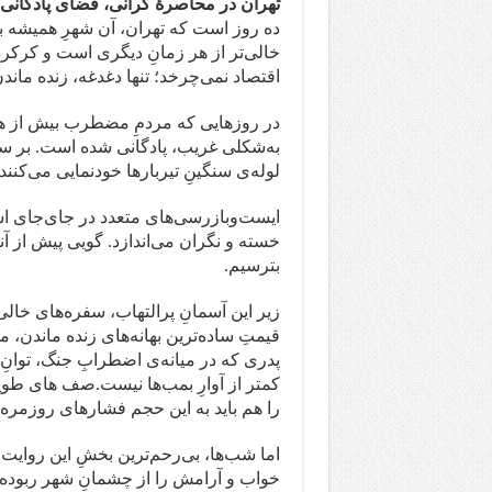
تهران در محاصرۀ گرانی، فضای پادگانی 
ده روز است که تهران، آن شهرِ همیشه بید
خالی‌تر از هر زمانِ دیگری است و کرکره‌
اقتصاد نمی‌چرخد؛ تنها دغدغه، زنده ماند
در روزهایی که مردمِ مضطرب بیش از هر 
به‌شکلی غریب، پادگانی شده است. بر سر
لوله‌ی سنگینِ تیربارها خودنمایی می‌کنند.
ایست‌وبازرسی‌های متعدد در جای‌جای اس
خسته و نگران می‌اندازد. گویی پیش از آنک
بترسیم.
زیر این آسمانِ پرالتهاب، سفره‌های خالی 
قیمتِ ساده‌ترین بهانه‌های زنده ماندن، 
پدری که در میانه‌ی اضطرابِ جنگ، توانِ 
کمتر از آوارِ بمب‌ها نیست.صف های طویل
را هم باید به این حجم فشارهای روزمره 
اما شب‌ها، بی‌رحم‌ترین بخشِ این روایت‌
خواب و آرامش را از چشمانِ شهر ربوده ا