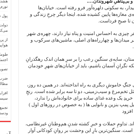
و بی‌پناهیِ شهروندان….
هشدار
تورم
ار، به سکوتی دلهره‌آور فرو رفته است. خیابان‌ها
ی مغازه‌ها پایین کشیده شده. اینجا دیگر چرخِ زندگی و
پول ن
ن تا صبحِ فرداست.
دولت 
می‌کن
چیزی به احساس امنیت و پناه نیاز دارند، چهره‌ی شهر
 میدان‌ها و چهارراه‌های اصلی، ماشین‌های سرکوب و
هواپی
طومار
تان، سایه‌ی سنگینِ رعب را بر سرِ همان اندک رهگذرانِ
اجتما
ه نگرانِ آسمان باشیم، باید از خیابان‌های شهرِ خودمان
تصویب
ضرب‌و
مطالب
جنگِ خاموشِ دیگری به راه انداخته‌اند. در همین ده روز،
مثل تخم‌مرغ و سیب‌زمینی، دو تا سه برابر شده است. رنجِ
افزای
خریدِ یک وعده غذای ساده برای خانواده‌اش را ندارد،
سیست
 پمپ بنزین و نانوایی ها ( به خصوص در روزهای اول )
تجمع 
افزود
ودستک
اند. تداومِ حملات و خبرِ کشته شدنِ هم‌وطنانِ غیرنظامی،
ست. سنگین‌ترین بارِ این وحشت بر روانِ کودکانی آوار