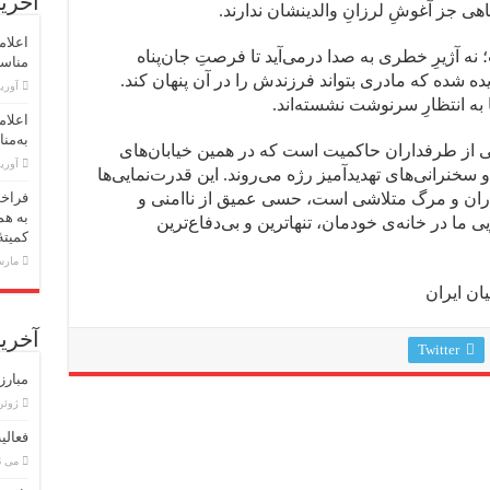
آخرین
هی جز آغوشِ لرزانِ والدینشان ندارند.
اعلام
 نه آژیرِ خطری به صدا درمی‌آید تا فرصتِ جان‌پناه
مناسبت اول 
یده شده که مادری بتواند فرزندش را در آن پنهان کند.
آوریل 30,
 به انتظارِ سرنوشت نشسته‌اند.
اعلام
به‌منا
هایی از طرفداران حاکمیت است که در همین خیابان‌های
آوریل 23,
و سخنرانی‌های تهدیدآمیز رژه می‌روند. این قدرت‌نمایی‌ها
باران و مرگ متلاشی است، حسی عمیق از ناامنی و
فراخو
به هم
ی ما در خانه‌ی خودمان، تنهاترین و بی‌دفاع‌ترین
کمیته
مارس 18,
ن ایران
آخرین
Twitter
مبارز
ژوئن 8, 6
فعالی
می 26, 2026