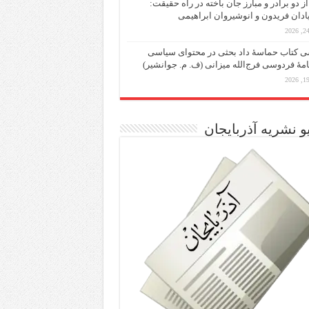
از دو برادر و مبارز جان باخته در راه حقیقت:
یادان فریدون و انوشیروان ابراهیمی
 کتاب حماسۀ داد بحثی در محتوای سیاسی
مۀ فردوسی فرج‌الله میزانی (ف. م. جوانشیر)
و نشریه آذربایجان