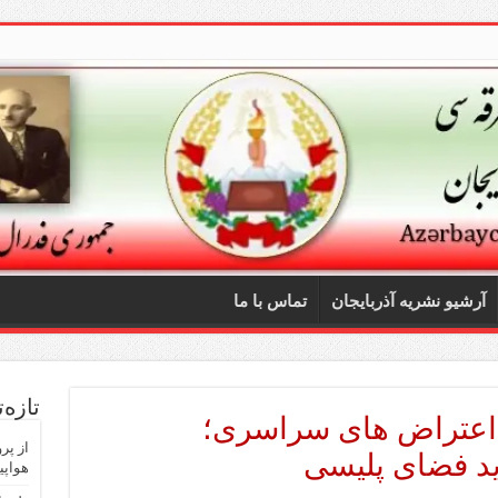
آرشیو نشریه آذربایجان
تماس با ما
تازه‌
ز اعتراض های سراسری؛
ید فضای پلیسی
هواپی