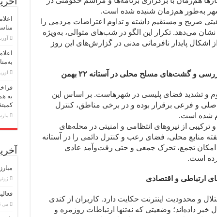
آخرین
ارها هم‌زمان با برگزاری برنامه‌ها و مراسم حکومتی در
اعلام
هیتی صریح و مستقیم داشته و تداوم اعتراضات مردمی را
مناسبت اول 
ان می‌دهد. تکرار این الگو در شب‌های متوالی، به‌ویژه
آوریل 30,
ز اشکال پایدار نافرمانی مدنی در گزارش‌های این روز
اعلام
به‌منا
ی و گشت‌های مسلح محلی در آستانه ۲۲ بهمن
آوریل 23,
فراخو
وم و تشدید فضای پلیسی در شهرهاست. بر اساس این
به هم
اصلی و فرعی برقرار بوده و در برخی مناطق، کنترل
کمیته
م شده است.
مارس 18,
کیبی از نیروهای انتظامی و امنیتی در محله‌های
 منابع محلی، فضای رعب و کنترل دائمی را در آستانه
، امکان تجمع، تحرک جمعی و حتی رفت‌وآمد عادی
آخرین
رده است.
مبارز
های ارتباطی و اقتصادی
ژوئن 8, 6
فعالی
تلال و محدودیت اینترنت حکایت دارد. کاربران از کندی
می 26, 2026
خبر داده‌اند؛ وضعیتی که نه‌تنها ارتباطات روزمره و