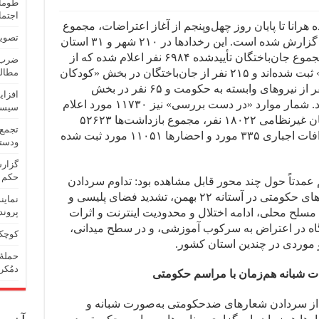
طومار
اجتما
ده هرانا تا پایان روز چهل‌وپنجم از آغاز اعتراضات، مجموع
تصویب
رخدادهای اعتراضی ثبت‌شده ۶۷۶ نقطه گزارش شده است. این رخدادها در ۲۱۰ شهر و ۳۱ استان
کشور ثبت شده‌اند. بر اساس این آمار، مجموع جان‌باختگان تأییدشده ۶۹۸۴ نفر اعلام شده که از
ضرب‌و
این میان ۶۴۹۰ نفر در دسته «معترضان» ثبت شده‌اند و ۲۱۵ نفر از جان‌باختگان در بخش «کودکان
مطالب
زیر ۱۸ سال» قرار دارند. همچنین ۲۱۴ نفر از نیروهای وابسته به حکومت و ۶۵ نفر در بخش
افزای
«غیرنظامی-غیرمعترض» گزارش شده‌اند. شمار موارد «در دست بررسی» نیز ۱۱۷۳۰ مورد اعلام
سیست
شده است. در همین بازه، شمار مصدومان غیرنظامی ۱۸۰۲۲ نفر، مجموع بازداشت‌ها ۵۲۶۲۳
تجمع 
مورد، بازداشت دانشجو ۱۳۵ مورد، اعترافات اجباری ۳۳۵ مورد و احضارها ۱۱۰۵۱ مورد ثبت شده
ودستک
گزارش
حکم 
 عمدتاً حول چند محور قابل مشاهده بود: تداوم سردادن
شعارهای ضدحکومتی هم‌زمان با برنامه‌های حکومتی در آستانه ۲۲ بهمن، تشدید فضای پلیسی و
نماین
سلح محلی، ادامه اختلال و محدودیت اینترنت و اثرات
پروند
نشگاه در اعتراض به سرکوب آموزشی، و در سطح میدانی،
کوچک‌
 موردی در چندین استان کشور.
حملهٔ
دمُکر
 شبانه هم‌زمان با مراسم حکومتی
 از سردادن شعارهای ضدحکومتی به‌صورت شبانه و