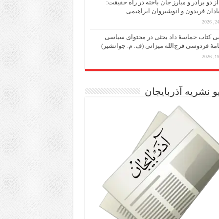
از دو برادر و مبارز جان باخته در راه حقیقت:
یادان فریدون و انوشیروان ابراهیمی
 کتاب حماسۀ داد بحثی در محتوای سیاسی
مۀ فردوسی فرج‌الله میزانی (ف. م. جوانشیر)
و نشریه آذربایجان