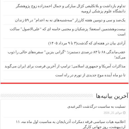
تداوم بازداشت و بلاتکلیفی کژال مبارکی و جمال احمدزاده زوج پژوهشگر
دانشگاه علوم پزشکی ارومیه
یک‌صد و سی و دومین هفته کارزار “سه‌شنبه‌های نه به اعدام” در ۵۹ زندان
بیست‌وهشتمین استعفا؛ پزشکیان و مجتبی خامنه ای که “علی‌الاصول” ساکت
است
آزادی بیان در هفته‌ای که گذشت(۳ تا ۹ مرداد ۱۴۰۵)
عقب‌ماندگی ۶۸ تا ۸۳ درصدی دستمزد؛ “گرانی بنزین” سفره‌های خالی را ذوب
می‌کند!
مذاکرات آمریکا و جمهوری اسلامی؛ ترامپ از آخرین فرصت برای ایران می‌گوید
تا دو ماه آینده موج جدیدی از تورم در راه است
آخرین بیانیه‌ها
تسلیت به مناسبت درگذشت اکبرعبدی
جولای 25, 2026
اعلامیه هیات سیاسی فرقه دمکرات آذربایجان به مناسبت اول ماه مه، ۱۱
اردیبهشت، روز جهانی کارگر