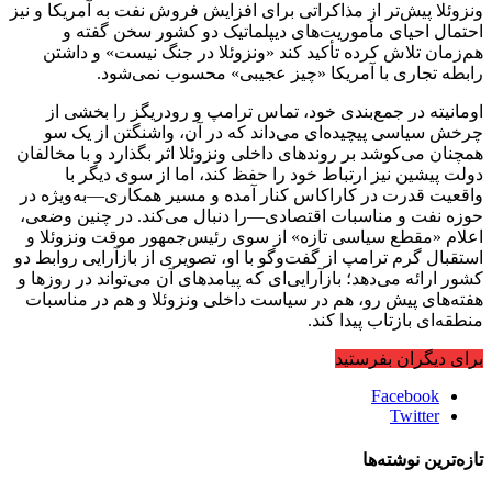
ونزوئلا پیش‌تر از مذاکراتی برای افزایش فروش نفت به آمریکا و نیز
احتمال احیای مأموریت‌های دیپلماتیک دو کشور سخن گفته و
هم‌زمان تلاش کرده تأکید کند «ونزوئلا در جنگ نیست» و داشتن
رابطه تجاری با آمریکا «چیز عجیبی» محسوب نمی‌شود.
اومانیته در جمع‌بندی خود، تماس ترامپ و رودریگز را بخشی از
چرخش سیاسی پیچیده‌ای می‌داند که در آن، واشنگتن از یک سو
همچنان می‌کوشد بر روندهای داخلی ونزوئلا اثر بگذارد و با مخالفان
دولت پیشین نیز ارتباط خود را حفظ کند، اما از سوی دیگر با
واقعیت قدرت در کاراکاس کنار آمده و مسیر همکاری—به‌ویژه در
حوزه نفت و مناسبات اقتصادی—را دنبال می‌کند. در چنین وضعی،
اعلام «مقطع سیاسی تازه» از سوی رئیس‌جمهور موقت ونزوئلا و
استقبال گرم ترامپ از گفت‌وگو با او، تصویری از بازآرایی روابط دو
کشور ارائه می‌دهد؛ بازآرایی‌ای که پیامدهای آن می‌تواند در روزها و
هفته‌های پیش رو، هم در سیاست داخلی ونزوئلا و هم در مناسبات
منطقه‌ای بازتاب پیدا کند.
برای دیگران بفرستید
Facebook
Twitter
تازه‌ترین نوشته‌ها