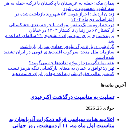
پیمان مکه: حمله به عربستان یا پاکستان یا ترکیه حمله به هر
سه کشور محسوب می‌شود
زندان اردبیل؛ احراز هویت ۵۴ شهروند بازداشت‌شده در
اعتراضات دی‌ماه ۱۴۰۴
دریاچه ارومیه: یک تنفس موقت تا چرخه بعدی خشکسالی
از کشتار ۶۷ در زندان تا کشتار ۱۴۰۴ در خیابان
پرونده‌سازی برای امید بهزاد، دانشجوی ۲۱ ساله‌ای که اعدام
شد
گزارشی دربارهٔ مرگ نیلوفر حدادی پس از بازداشت
سازمان ملل متحد: سرکوب اقلیت‌های قومی در ایران تشدید
شده است
عقب‌ماندگی مزد از تورّم؛ داده‌ها چه می‌گویند؟
تهران: توافق با عمان به معنای بازگشایی تنگه هرمز نیست
کمیسر عالی حقوق بشر: به اعدام‌ها در ایران خاتمه دهید
آخرین بیانیه‌ها
تسلیت به مناسبت درگذشت اکبرعبدی
جولای 25, 2026
اعلامیه هیات سیاسی فرقه دمکرات آذربایجان به
مناسبت اول ماه مه، ۱۱ اردیبهشت، روز جهانی