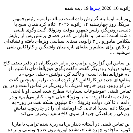
ژانویه 16, 2026
خبرها
19 دیده شده
روزنامه اومانیته گزارش داده است دونالد ترامپ، رئیس‌جمهور
آمریکا، روز چهارشنبه ۱۴ ژانویه ۲۰۲۶ اعلام کرد همان صبح با
دلسی رودریگز، رئیس‌جمهور موقت ونزوئلا، گفت‌وگوی تلفنی
داشته است؛ تماس و اظهاراتی که در فضای پرتنش پس از ربایش
نیکلاس مادورو در ۳ ژانویه، معنای سیاسی ویژه‌ای یافته و نشانه‌ای
از تلاش برای تنظیم رابطه‌ای تازه میان واشنگتن و کاراکاس تلقی
می‌شود….
بر اساس این گزارش، ترامپ در برابر خبرنگاران در دفتر بیضی کاخ
سفید درباره رودریگز گفت: «گفت‌وگوی فوق‌العاده‌ای داشتیم، او
آدم فوق‌العاده‌ای است» و تأکید کرد دولتش «خیلی خوب» با
مقام‌های جدید در کاراکاس کار کرده است. ترامپ همچنین گفت
مارکو روبیو، وزیر خارجه آمریکا، با رودریگز در تماس است و در این
تماس تلفنی «موضوعات بسیاری» مطرح شده است. او با لحنی
رضایت‌مندانه افزود: «ما با ونزوئلا خیلی خوب کنار می‌آییم» و در
ادامه ادعا کرد دولت ونزوئلا «۵۰ میلیون بشکه نفت در روز» به
آمریکا داده است؛ ادعایی که اومانیته آن را در چارچوب نمایشِ
نزدیکی و هماهنگی جدید از سوی کاخ سفید توصیف می‌کند.
این تماس تلفنی در آستانه دیدار برنامه‌ریزی‌شده ترامپ با ماریا
کورینا ماچادو، چهره شناخته‌شده اپوزیسیون ضدچاویستی و برنده