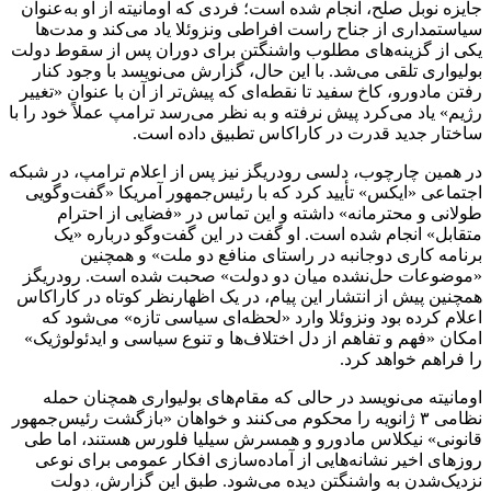
جایزه نوبل صلح، انجام شده است؛ فردی که اومانیته از او به‌عنوان
سیاستمداری از جناح راست افراطی ونزوئلا یاد می‌کند و مدت‌ها
یکی از گزینه‌های مطلوب واشنگتن برای دوران پس از سقوط دولت
بولیواری تلقی می‌شد. با این حال، گزارش می‌نویسد با وجود کنار
رفتن مادورو، کاخ سفید تا نقطه‌ای که پیش‌تر از آن با عنوان «تغییر
رژیم» یاد می‌کرد پیش نرفته و به نظر می‌رسد ترامپ عملاً خود را با
ساختار جدید قدرت در کاراکاس تطبیق داده است.
در همین چارچوب، دلسی رودریگز نیز پس از اعلام ترامپ، در شبکه
اجتماعی «ایکس» تأیید کرد که با رئیس‌جمهور آمریکا «گفت‌وگویی
طولانی و محترمانه» داشته و این تماس در «فضایی از احترام
متقابل» انجام شده است. او گفت در این گفت‌وگو درباره «یک
برنامه کاری دوجانبه در راستای منافع دو ملت» و همچنین
«موضوعات حل‌نشده میان دو دولت» صحبت شده است. رودریگز
همچنین پیش از انتشار این پیام، در یک اظهارنظر کوتاه در کاراکاس
اعلام کرده بود ونزوئلا وارد «لحظه‌ای سیاسی تازه» می‌شود که
امکان «فهم و تفاهم از دل اختلاف‌ها و تنوع سیاسی و ایدئولوژیک»
را فراهم خواهد کرد.
اومانیته می‌نویسد در حالی که مقام‌های بولیواری همچنان حمله
نظامی ۳ ژانویه را محکوم می‌کنند و خواهان «بازگشت رئیس‌جمهور
قانونی» نیکلاس مادورو و همسرش سیلیا فلورس هستند، اما طی
روزهای اخیر نشانه‌هایی از آماده‌سازی افکار عمومی برای نوعی
نزدیک‌شدن به واشنگتن دیده می‌شود. طبق این گزارش، دولت