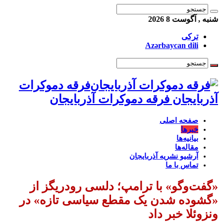
شنبه , آگوست 8 2026
ترکی
Azərbaycan dili
فرقه دموکرات
آذربایجان فرقه دموکرات آذربایجان
صفحه اصلی
خبرها
بیانیه‌ها
مقاله‌ها
آرشیو نشریه آذربایجان
تماس با ما
«گفت‌وگو» با ترامپ؛ دلسی رودریگز از
«گشوده شدن یک مقطع سیاسی تازه» در
ونزوئلا خبر داد