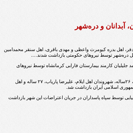
وسفی و رضا دوستی‌نژاد، اهل ایلام، آرمان دادفر، اهل بدره کیومرث واعظی و مهدی باقری، اهل سنقر محمدامین
، اهل دره‌شهر توسط نیروهای حکومتی بازداشت شدند….
ق بشری هه‌نگاو، روز دوشنبه ۱۵ دی ماه ۱۴۰۴ (۵ ژانویه ۲۰۲۶)، رضا دوستی‌نژاد، ۲۴ ساله و و محمد جلیلیان کارمند بیمارستان فارابی کرمانشاه توسط نیروهای
روز یکشنبه نیز، محمدامین محمودیان ۱۸ ساله و اهل سرابله، احمدرضا محمودیان اهل سرابله، آرتین سهرابی کودک ۱۷ ساله و امین یوسفی، ۲۶ساله، شهروندان اهل ایلام، علیرضا پاریاب، ۲۷ ساله و اهل
یایی توسط سپاه پاسداران در جریان اعتراضات این شهر بازداشت