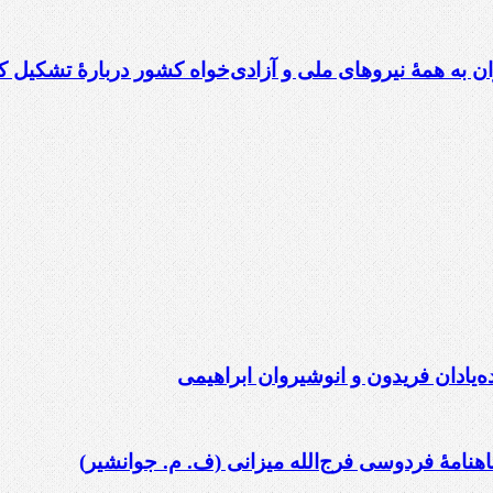
ن به همهٔ نیروهای ملی و آزادی‌خواه کشور دربارهٔ تشکیل ک
ده‌یادان فریدون و انوشیروان ابراهیمی
امۀ فردوسی فرج‌الله میزانی (ف. م. جوانشیر)