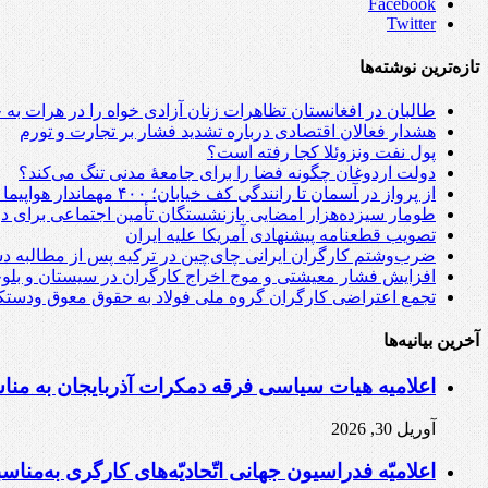
Facebook
Twitter
تازه‌ترین نوشته‌ها
طالبان در افغانستان تظاهرات زنان آزادی خواه را در هرات به
هشدار فعالان اقتصادی درباره تشدید فشار بر تجارت و تورم
پول نفت ونزوئلا کجا رفته است؟
دولت اردوغان چگونه فضا را برای جامعهٔ مدنی تنگ می‌کند؟
از پرواز در آسمان تا رانندگی کف خیابان؛ ۴۰۰ مهماندار هواپیما در تهران اخراج شدند؟!
طومار سیزده‌هزار امضایی بازنشستگان تأمین اجتماعی برای 
تصویب قطعنامه پیشنهادی آمریکا علیه ایران
ضرب‌وشتم کارگران ایرانی چای‌چین در ترکیه پس از مطالبه د
افزایش فشار معیشتی و موج اخراج کارگران در سیستان و بلو
تجمع اعتراضی کارگران گروه ملی فولاد به حقوق معوق ودستک
آخرین بیانیه‌ها
اعلامیه هیات سیاسی فرقه دمکرات آذربایجان به مناسبت اول ماه مه، ۱۱ ار
آوریل 30, 2026
اعلامیّه فدراسیون جهانی اتّحادیّه‌های کارگری به‌مناسبت