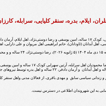
محمد جلیلیان از کرمانشاه، علیرضا پاریاب، اهل دهلران، آرتین سهرابی، کودک ۱۷ ساله، امین ی
، اهل آبدانان (ئاودانان)، حاتم ابراهیمی اهل مریوان و علی دارابی
بر اساس گزارش رسیده به سازمان حقو
و زندانی سیاسی سابق و مهدی باقری، از فعالان مدنی واهل سنقر کل
سابی به این شهروندان اطلاعی در دسترس نیست.