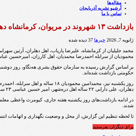
مقاله‌ها
آرشیو نشریه آذربایجان
تماس با ما
بازداشت ۱۳ شهروند در مریوان، کرمانشاه دهلران، ایلام، بدره، سنقر کلیایی، سرابله، کارزان، آبدانان و دره‌شهر
ژانویه 7, 2026
خبرها
37 دیده شده
محمودیان از سرابله احمدرضا محمدیان، اهل کارزان، امیرحسین عباسی
حکومتی بازداشت شده‌اند.
دهلران، علی دارابی ۲۲ ساله اهل دره‌شهر، امیر حسین عباسی ۲۳ ساله و اهل آبدانان و آرمان دادفر، ۲۲ ساله و اهل بدره توسط نیروهای جمهوری اسلامی ایران بازداشت شد.
در ادامه بازداشت‌های روز یکشنبه هفته جاری، کیومرث واعظی معلم 
شدند.
تا لحظه تنظیم این گزارش، از محل و وضعیت نگهداری و اتهامات انت
برای دیگران بفرستید