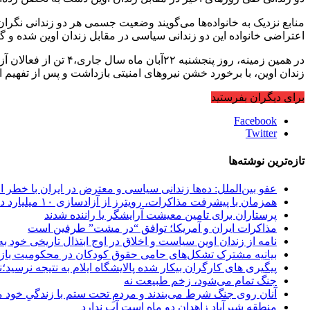
منابع نزدیک به خانواده‌ها می‌گویند وضعیت جسمی هر دو زندانی نگران
اعتراضی خانواده این دو زندانی سیاسی در مقابل زندان اوین شده و گروه
در همین زمینه، روز 
زندان اوین، با برخورد خشن نیروهای امنیتی بازداشت و پس از تفهیم اتهام، به قرنطین
برای دیگران بفرستید
Facebook
Twitter
تازه‌ترین نوشته‌ها
عفو بین‌الملل: ده‌ها زندانی سیاسی و معترض در ایران با خطر ا
همزمان با پیشرفت مذاکرات، رویترز از آزادسازی ۱۰ میلیارد دلار پول مسدود شده ایران گزارش داد
پرستاران برای تامین معیشت آرایشگر یا راننده شدند
مذاکرات ایران و آمریکا؛ توافق “در مشت” طرفین است
نامه از زندان اوین سیاست و اخلاق در اوج ابتذال تاریخی خود به
بیانیه مشترک تشکل‌های حامی حقوق کودکان در محکومیت بازد
پیگیری های کارگران بیکار شده پالایشگاه ایلام به نتیجه نرسید
جنگ تمام می‌شود، زخم طبیعت نه
آنان روی جنگ شرط می‌بندند و مردمِ تحت ستم با زندگیِ خود می
منطقه شیرآباد زاهدان دو ماه است آب ندارد