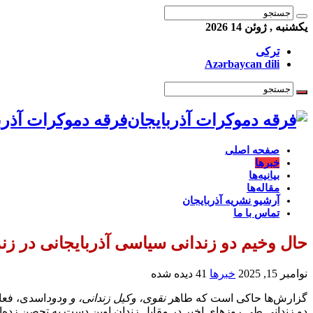
یکشنبه , ژوئن 14 2026
ترکی
Azərbaycan dili
فرقه دموکرات آذرب
صفحه اصلی
خبرها
بیانیه‌ها
مقاله‌ها
آرشیو نشریه آذربایجان
تماس با ما
حال وخیم دو زندانی سیاسی آذربایجانی در زندان اوین پس ا
نوامبر 15, 2025
خبرها
41 دیده شده
گزارش‌ها حاکی است که طاهر
نقوی، وکیل زندانی، و ودود
اسدی، فعال
دو زندانی طی روزهای اخیر در مقابل زندان اوین دست به تحصن زده‌