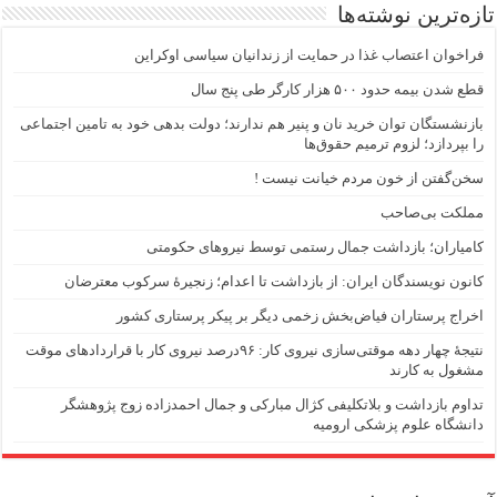
تازه‌ترین نوشته‌ها
فراخوان اعتصاب غذا در حمایت از زندانیان سیاسی اوکراین
قطع شدن بیمه حدود ۵۰۰ هزار کارگر طی پنج سال
بازنشستگان توان خرید نان و پنیر هم ندارند؛ دولت بدهی خود به تامین اجتماعی
را بپردازد؛ لزوم ترمیم حقوق‌ها
سخن‌گفتن از خون مردم خیانت نیست !
مملکت بی‌صاحب
کامیاران؛ بازداشت جمال رستمی توسط نیروهای حکومتی
کانون نویسندگان ایران: از بازداشت تا اعدام؛ زنجیرۀ سرکوب معترضان
اخراج پرستاران فیاض‌بخش زخمی دیگر بر پیکر پرستاری کشور
نتیجهٔ چهار دهه موقتی‌سازی نیروی کار: ۹۶درصد نیروی کار با قراردادهای موقت
مشغول به کارند
تداوم بازداشت و بلاتکلیفی کژال مبارکی و جمال احمدزاده زوج پژوهشگر
دانشگاه علوم پزشکی ارومیه