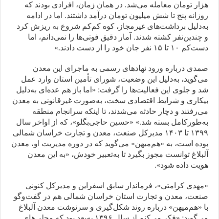
هزار تومان معامله می‌شد. در همان زمان، افرادی بودند که
روزانه پنج تا شش میلیون تومان درآمد داشتند. اما در ادامه
به‌دلیل برداشت‌های غیرمجاز، کوه کم‌کم شروع به ریزش کرد
و چندین‌نفر کشته شدند. آمار دقیق فوتی‌ها را نمی‌دانم، اما
دست‌کم ۱۰ تا ۱۵ نفر جان خود را از دست دادند.»
صمدی درباره ورود نهادهای رسمی به ماجرای این معدن
می‌گوید، به‌دلیل این وضعیت، شورای تأمین استان وارد عمل
شد و جلوی این فعالیت‌ها را گرفت: «اما باز هم عده‌ای به‌دلیل
بیکاری و شرایط اقتصادی سخت، به‌صورت غیرقانونی به معدن
می‌رفتند و دچار حادثه می‌شدند، تا اینکه سرانجام منطقه
به‌طورکامل بسته شد.» «حسین حاجی‌بگلو»، که از اواخر سال
۱۳۹۹ تا ۱۴۰۳ مدیرکل صنعت، معدن و تجارت خراسان شمالی
بوده است، به «هم‌میهن» می‌گوید که در دوره مدیریت او، معدن
آلبلاغ توانست مجوز بگیرد تا به‌تعبیر خودش، «به این معدن
هویت داده شود».
«مهدی کرامتی»، فرماندار سابق اسفراین و مدیرکل کنونی
صنعت، معدن و تجارت استان خراسان شمالی هم در گفت‌وگو
با «هم‌میهن» درباره روند شکل‌گیری و سرنوشت معدن آلبلاغ
می‌گوید: «فکر می‌کنم از سال ۱۳۹۶ به‌بعد بود که محلی‌های