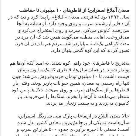
معدن آلبلاغ اسفراین؛ از قاطرهای ۱۰ ‌میلیونی تا حفاظت
سال ۱۳۹۴ بود که فردی، معدن «آلبلاغ» را پیدا کرد و دید که در
آن ذخایر ارزشمند سرب و روی وجود دارد. او شبانه به آنجا
می‌رفت، کاوش می‌کرد، سرب و روی استخراج می‌کرد و
می‌فروخت. اهالی منطقه می‌گویند همین شد که آن مرد در
مدت کوتاهی یک‌شبه میلیاردر شد. مردم هم با دیدن آن فرد،
تصور کردند که این کوه گنجی پنهان دارد.
به‌تدریج با قاطرهای خود راهی کوه شدند، به امید آنکه آن‌ها هم
پولدار شوند. در همان سال‌ها، قاطری که یک‌میلیون تومان
قیمت داشت، تا ۱۰ میلیون تومان خریدوفروش می‌شد؛ چون
تنها راه رسیدن به معدن، همین حیوانات باربر بودند. وقتی بار
قاطرها پر از سنگ‌های سرب و روی می‌شد، دلال‌ها پایین کوه
منتظر می‌ماندند تا آن‌ها را بخرند. سنگ‌ها را می‌خریدند، بار
کامیون می‌زدند و به سمت زنجان می‌بردند.
حالا معدن آلبلاغ در ارتفاعات پارک ملی ساریگل اسفراین،
سال‌هاست به یکی از پرچالش‌ترین معادن کشور بدل شده
است؛ معدنی با ذخیره برآوردی حدود ۵۰۰ هزار تن سرب و
روی با عیار ۳۰ درصد که به‌جای آنکه فرصت توسعه‌ای برای