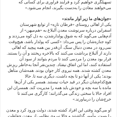
تسهیلگری خواهیم کرد و فرآیند فرآوری برای کسانی که
می‌خواهند معادن را به‌دست بگیرند، انجام می‌شود.»
«جوان‌های ما زیر آوار ماندند»
یکی از اهالی روستای «فرطان تازه» از توابع شهرستان
اسفراین درباره سرنوشت معدن آلبلاغ به «هم‌میهن» از
آدم‌هایی می‌گوید که به شوق پولدارشدن، به دل کوه می‌زدند و
کوه جنازه‌شان را پس می‌داد: «کسی که پولدار باشد، هیچ‌وقت
نمی‌رود در معدن دنبال سنگ. آن‌قدر بین همه پیچید که اهالی
دارند از آلبلاغ برداشت می‌کنند که بالاخره ریختند و آن را بستند.
قرار بود معدن را مردمی کنند تا مردم بتوانند از سود آن
استفاده کنند، اما این اتفاق نیفتاد. چندین‌نفر آنجا به‌خاطر ریزش
معدن کشته شدند. همه نیروی کار جوان بودند. همه‌شان متأهل
بودند؛ یکی از آنها دو تا بچه داشت، دیگری سه تا. حالا
هیچ‌کدام‌شان دیگر در قید حیات نیستند. همسر یکی از آن‌ها
مانده با سه بچه و خودش باید همه را مدیریت کند. همسران این
افراد حالا با سختی زندگی می‌گذرانند؛ کارگری می‌کنند تا
خرج‌شان را دربیاورند.»
او می‌گوید وقتی این افراد کشته شدند، دولت ورود کرد و معدن
را بست. مأمور گذاشتند و حالا نیروی نظامی از معدن حفاظت