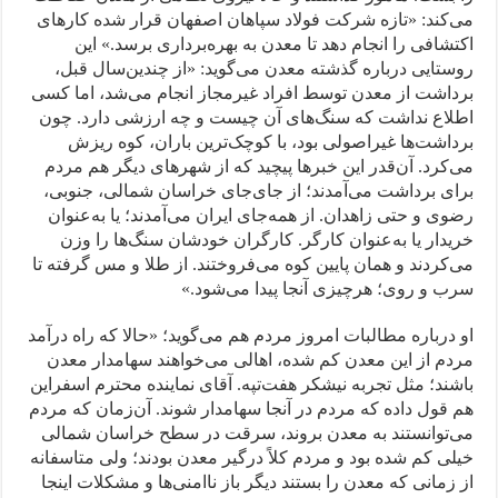
می‌کند: «تازه شرکت فولاد سپاهان اصفهان قرار شده کارهای
اکتشافی را انجام دهد تا معدن به بهره‌برداری برسد.» این
روستایی درباره گذشته معدن می‌گوید: «از چندین‌سال قبل،
برداشت از معدن توسط افراد غیرمجاز انجام می‌شد، اما کسی
اطلاع نداشت که سنگ‌های آن چیست و چه ارزشی دارد. چون
برداشت‌ها غیراصولی بود، با کوچک‌ترین باران، کوه ریزش
می‌کرد. آن‌قدر این خبرها پیچید که از شهرهای دیگر هم مردم
برای برداشت می‌آمدند؛ از جای‌جای خراسان شمالی، جنوبی،
رضوی و حتی زاهدان. از همه‌جای ایران می‌آمدند؛ یا به‌عنوان
خریدار یا به‌عنوان کارگر. کارگران خودشان سنگ‌ها را وزن
می‌کردند و همان پایین کوه می‌فروختند. از طلا و مس گرفته تا
سرب و روی؛ هرچیزی آنجا پیدا می‌شود.»
او درباره مطالبات امروز مردم هم می‌گوید؛ «حالا که راه درآمد
مردم از این معدن کم شده، اهالی می‌خواهند سهامدار معدن
باشند؛ مثل تجربه نیشکر هفت‌تپه. آقای نماینده محترم اسفراین
هم قول داده که مردم در آنجا سهامدار شوند. آن‌زمان که مردم
می‌توانستند به معدن بروند، سرقت در سطح خراسان شمالی
خیلی کم شده بود و مردم کلاً درگیر معدن بودند؛ ولی متاسفانه
از زمانی که معدن را بستند دیگر باز ناامنی‌ها و مشکلات اینجا