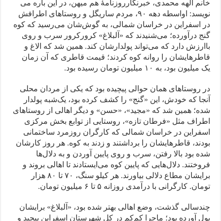
خانم الهه محمدی، خبرنگارروزنامۀ هم میهن، در این باره می
نویسد: اواسطه دهه ۹۰، مردم ساریگل و روستاهای اطرافش
در اسفراین در خراسان شمالی، به گوش‌شان می‌رسید که کوه
گنج درآورده؛ می‌شنیدند که «آلبلاغ» کرور‌کرور سرب و روی
باارزش دارد که می‌تواند پولدارشان کند. همین شد که الاغ و
قاطرهایشان را روانه کوه کردند؛ قیمت قاطری که آن زمان
یک میلیون بود، به ۱۰ میلیون تومان رسیده بود.
در روستاهای همان حوالی پیچیده بود که یکی از مردان محلی
آنجا که خودش، این «گنج» را کشف کرده بود، یک‌شبه پولدار
شده؛ همین شد که «مجید»، «حسن» و دیگر اهالی از روستاهای
اطراف مثل «فرطان تازه»، روستایی از توابع بخش مرکزی
اسفراین در خراسان شمالی که کارگران روزمرد ساختمانی
بودند، قاطرهایشان را برداشتند و زدند به کوه. هر روز کارشان
شده بود بالا رفتن، سرب و روی پایین آوردن و به دلال‌ها
فروختند. دلال‌هایی که پایین کوه می‌ایستادند تا اهالی بروند و
برایشان مطاع دلالی بیاورند. هر کیلو سنگ، ۷۰ تا ۸۰ هزار
تومان. کارگرانی با درآمدی روزانه ۵ تا ۶ میلیون تومان.
چندسالی گذشت، وضع اهالی بهتر شده بود، «آلبلاغ» برایشان
پول آورده بود؛ ماجرا کم‌کم در کل شهرستان اسفراین پیچید و