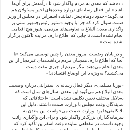
داده شد که معدن به مردم واگذار شود تا درآمدش برای آن‌ها
باشد.» این فعال رسانه‌ای درباره وعده‌های اخیر مسئولان هم
می‌گوید: «حدود دوماه پیش، نماینده اسفراین در مجلس از وزیر
صمت سوال کرد که چرا با وجود دستور رئیس‌جمهور مبنی بر
واگذاری معدن آلبلاغ به تعاونی‌های مردمی، هنوز هیچ اقدامی
انجام نشده است. تا جایی که اطلاع دارم، مزایده تاکنون برگزار
نشده است.»
او در پایان وضعیت امروز معدن را چنین توصیف می‌کند: «تا
آنجا که اطلاع دارم، همچنان مردم برداشت‌های غیرمجاز از این
معدن انجام می‌دهند. مگر مردم از چیزی مفت دست
می‌کشند؟ به‌ویژه با این اوضاع اقتصادی!»
«پوریا مسلمی»، دیگر فعال رسانه‌ای اسفراینی درباره وضعیت
معدن آلبلاغ هم می‌گوید این معدن، سال‌های سال است که
به‌دلایل مختلف تعیین تکلیف نشده است: «اختلافاتی که
نمایندگان وقت مجلس با وزارت صمت داشتند، دلیل این
بلاتکلیفی‌ها بود. وزارت صمت می‌خواست این معدن به
سرمایه‌گذاران بزرگ‌تر واگذار شود و برای این واگذاری رانت
وجود داشت. در مقطعی نماینده وقت اسفراین تأکید کرد که
باید مردم سهامدار این معدن باشند. مدتی نیز کارها انجام شده