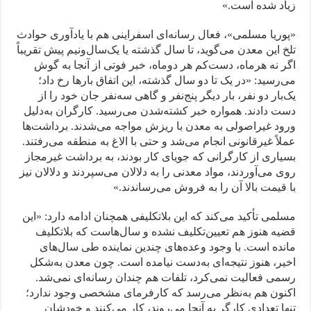
زیاد شده است.»
«پوریا مسلمی»، فعال رسانه‌ای اسفراینی هم با یادآوری حوادث
تلخ این معدن می‌گوید، تا سال گذشته یا یک‌سال‌ونیم پیش تقریباً
اگر نه هرماه، دست‌کم هر دوماه، خبر فوتی از آنجا به گوش
می‌رسید: «در یک تا دو سال گذشته، این اتفاق بارها رخ داد؛
یک‌بار دو نفر، بار دیگر پنج‌نفر و گاهی سه‌نفر جان خود را از
دست دادند. همواره خبر کشته‌شدن می‌رسید. کارگران به‌دلیل
ورود غیراصولی به معدن با ریزش مواجه می‌شدند. برداشت‌ها
عملاً غیرقانونی انجام می‌شد و حتی با الاغ به منطقه می‌رفتند.
بسیاری از کارگرانی که جویای کار بودند، به برداشت غیرمجاز
روی می‌آوردند، مواد معدنی را به دلالان می‌سپردند و دلالان نیز
با قیمت بالا آن را به فروش می‌رساندند.»
مسلمی تأکید می‌کند که این بلاتکلیفی همچنان ادامه دارد: «این
قضیه هنوز هم تعیین‌تکلیف نشده و سال‌هاست که بلاتکلیف
مانده است. با وجود وعده‌های چندین نماینده طی سال‌های
اخیر، هنوز نتیجه‌ای به‌دست نیامده است. چون معدن به‌شکل
رسمی فعالیت نمی‌کرد، تلفات هم چندان رسانه‌ای نمی‌شد.
اکنون هم به‌نظر می‌رسد که کارفرمای مشخصی وجود ندارد؛
تنها تعدادی کارگر به آنجا می‌روند، کار می‌کنند و خودشان