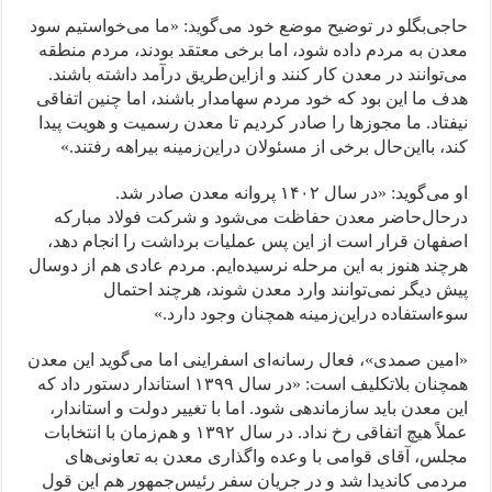
حاجی‌بگلو در توضیح موضع خود می‌گوید: «ما می‌خواستیم سود
معدن به مردم داده شود، اما برخی معتقد بودند، مردم منطقه
می‌توانند در معدن کار کنند و ازاین‌طریق درآمد داشته باشند.
هدف ما این بود که خود مردم سهامدار باشند، اما چنین اتفاقی
نیفتاد. ما مجوزها را صادر کردیم تا معدن رسمیت و هویت پیدا
کند، بااین‌حال برخی از مسئولان دراین‌زمینه بیراهه رفتند.»
او می‌گوید: «در سال ۱۴۰۲ پروانه معدن صادر شد.
درحال‌حاضر معدن حفاظت می‌شود و شرکت فولاد مبارکه
اصفهان قرار است از این پس عملیات برداشت را انجام دهد،
هرچند هنوز به این مرحله نرسیده‌ایم. مردم عادی هم از دوسال
پیش دیگر نمی‌توانند وارد معدن شوند، هرچند احتمال
سوءاستفاده دراین‌زمینه همچنان وجود دارد.»
«امین صمدی»، فعال رسانه‌ای اسفراینی اما می‌گوید این معدن
همچنان بلاتکلیف است: «در سال ۱۳۹۹ استاندار دستور داد که
این معدن باید سازماندهی شود. اما با تغییر دولت و استاندار،
عملاً هیچ اتفاقی رخ نداد. در سال ۱۳۹۲ و هم‌زمان با انتخابات
مجلس، آقای قوامی با وعده واگذاری معدن به تعاونی‌های
مردمی کاندیدا شد و در جریان سفر رئیس‌جمهور هم این قول