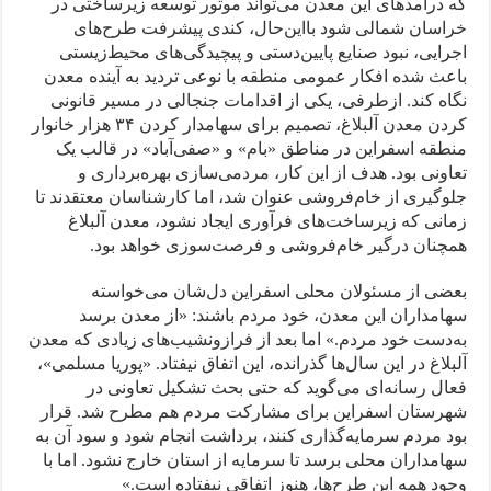
که درآمدهای این معدن می‌تواند موتور توسعه زیرساختی در
خراسان شمالی شود بااین‌حال، کندی پیشرفت طرح‌های
اجرایی، نبود صنایع پایین‌دستی و پیچیدگی‌های محیط‌زیستی
باعث شده افکار عمومی منطقه با نوعی تردید به آینده معدن
نگاه کند. ازطرفی، یکی از اقدامات جنجالی در مسیر قانونی
کردن معدن آلبلاغ، تصمیم برای سهامدار کردن ۳۴ هزار خانوار
منطقه اسفراین در مناطق «بام» ‌و «صفی‌آباد» در قالب یک
تعاونی بود. هدف از این کار، مردمی‌سازی بهره‌برداری و
جلوگیری از خام‌فروشی عنوان شد، اما کارشناسان معتقدند تا
زمانی که زیرساخت‌های فرآوری ایجاد نشود، معدن آلبلاغ
همچنان درگیر خام‌فروشی و فرصت‌سوزی خواهد بود.
بعضی از مسئولان محلی اسفراین دل‌شان می‌خواسته
سهامداران این معدن، خود مردم باشند: «از معدن برسد
به‌دست خود مردم.» اما بعد از فرازونشیب‌های زیادی که معدن
آلبلاغ در این سال‌ها گذرانده، این اتفاق نیفتاد. «پوریا مسلمی»،
فعال رسانه‌ای می‌گوید که حتی بحث تشکیل تعاونی در
شهرستان اسفراین برای مشارکت مردم هم مطرح شد. قرار
بود مردم سرمایه‌گذاری کنند، برداشت انجام شود و سود آن به
سهامداران محلی برسد تا سرمایه از استان خارج نشود. اما با
وجود همه این طرح‌ها، هنوز اتفاقی نیفتاده است.»