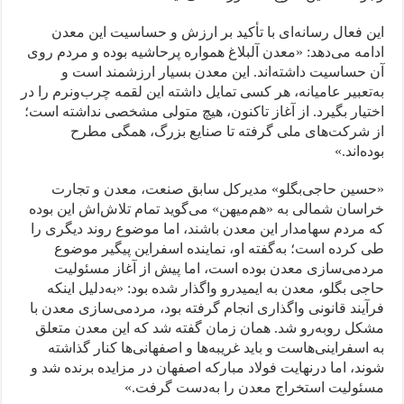
این فعال رسانه‌ای با تأکید بر ارزش و حساسیت این معدن
ادامه می‌دهد: «معدن آلبلاغ همواره پرحاشیه بوده و مردم روی
آن حساسیت داشته‌اند. این معدن بسیار ارزشمند است و
به‌تعبیر عامیانه، هر کسی تمایل داشته این لقمه چرب‌و‌نرم را در
اختیار بگیرد. از آغاز تاکنون، هیچ متولی مشخصی نداشته است؛
از شرکت‌های ملی گرفته تا صنایع بزرگ، همگی مطرح
بوده‌اند.»
«حسین حاجی‌بگلو» مدیرکل سابق صنعت، معدن و تجارت
خراسان شمالی به «هم‌میهن» می‌گوید تمام تلاش‌اش این بوده
که مردم سهامدار این معدن باشند، اما موضوع روند دیگری را
طی کرده است؛ به‌گفته او، نماینده اسفراین پیگیر موضوع
مردمی‌سازی معدن بوده است، اما پیش از آغاز مسئولیت
حاجی بگلو، معدن به ایمیدرو واگذار شده بود: «به‌دلیل اینکه
فرآیند قانونی واگذاری انجام گرفته بود، مردمی‌سازی معدن با
مشکل روبه‌رو شد. همان زمان گفته شد که این معدن متعلق
به اسفراینی‌هاست و باید غریبه‌ها و اصفهانی‌ها کنار گذاشته
شوند، اما درنهایت فولاد مبارکه اصفهان در مزایده برنده شد و
مسئولیت استخراج معدن را به‌دست گرفت.»