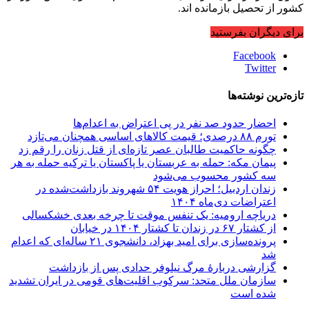
کشور از تحصیل بازمانده اند.
برای دیگران بفرستید
Facebook
Twitter
تازه‌ترین نوشته‌ها
احضار حدود صد نفر در پی اعتراض به اعدام‌ها
تورم ۸۸ درصدی؛ قیمت کالاهای اساسی همچنان می‌تازد
چگونه حاکمیت طالبان عصر تازه‌ای از قتل زنان را رقم زد
پیمان مکه: حمله به عربستان یا پاکستان یا ترکیه حمله به هر
سه کشور محسوب می‌شود
زندان اردبیل؛ احراز هویت ۵۴ شهروند بازداشت‌شده در
اعتراضات دی‌ماه ۱۴۰۴
دریاچه ارومیه: یک تنفس موقت تا چرخه بعدی خشکسالی
از کشتار ۶۷ در زندان تا کشتار ۱۴۰۴ در خیابان
پرونده‌سازی برای امید بهزاد، دانشجوی ۲۱ ساله‌ای که اعدام
شد
گزارشی دربارهٔ مرگ نیلوفر حدادی پس از بازداشت
سازمان ملل متحد: سرکوب اقلیت‌های قومی در ایران تشدید
شده است