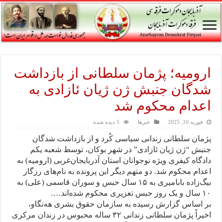
ارومیه؛ پژمان سلطانی از بازداشت
شدگان جنبش ژن ژیان ئازادی به
اعدام محکوم شد
فوریه 10, 2025
خبرها
5 دیده شده
پژمان سلطانی زندانی سیاسی کُرد و از بازداشت شدگان
جنبش “ژن ژیان ئازادی” در شهر بوکان، توسط شعبه یکم
دادگاه کیفری ویژه نوجوانان استان آذربایجان‌غربی (ارومیه) به
اعدام محکوم شد. دو متهم دیگر این پرونده به نام‌های رزگار
بیگ‌زاده بابامیری به ۱۵ سال حبس و سوران قاسمی (علی) به
۱۰ سال و یک روز حبس تعزیری محکوم شده‌اند….
بر اساس گزارش رسیده به سازمان حقوق بشری هه‌نگاو،
اخیراً پژمان سلطانی زندانی ۳۲ ساله محبوس در زندان مرکزی