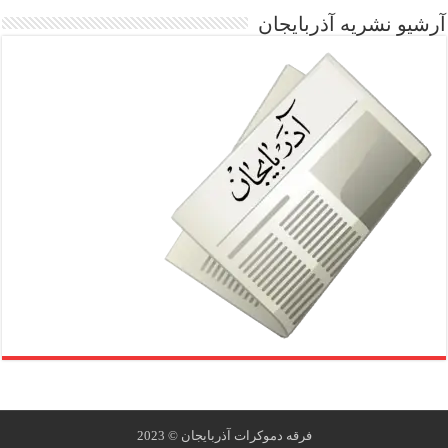
آرشیو نشریه آذربایجان
فرقه دموکرات ‫آذربایجان‬ © 2023