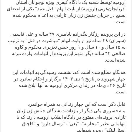
ارومیه توسط شعبه یک دادگاه کیفری ویژه نوجوانان استان
آذربایجان‌غربی (ارومیه) از بابت اتهام “قتل عمد” یکی از اعضای
بسیج در جریان جنبش ژن ژیان ئازادی به اعدام محکوم شده
است.
در این پرونده رزگار بیگ‌زاده بابامیری ۴۷ ساله و علی قاسمی
(سوران) ۲۸ ساله نیز از بابت اتهام “مباشرت در قتل” به ترتیب
به ۱۵ سال و ۱۰ سال و ۱ روز حبس تعزیری محکوم و کاوه
صالحی ۴۲ ساله دیگر متهم این پرونده از اتهامات وارده تبرئه
شده است.
هه‌نگاو مطلع شده است که، نشست رسیدگی به اتهامات این
چهار شهروند در تاریخ ۹ دی ۱۴۰۳ برگزار و احکام صادره در
تاریخ ۲۶ دی‌ماه در زندان مرکزی ارومیه به آنها ابلاغ شده
است.
قابل ذکر است که این چهار زندانی به همراه جوانمرد
مام‌خسروی یکی دیگر از بازداشت شدگان جنبش ژن ژیان
ئازادی پرونده‌ای مفتوح در دادگاه انقلاب ارومیه دارند که با
اتهاماتی نظیر “محاربه”، “بغی”، “رسال دارو” و “قاچاق
استارلینک” روبرو شده‌اند.