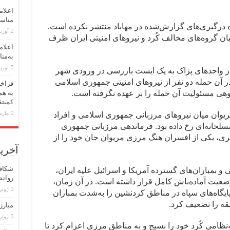
اعلام
مناسبت اول 
ره درگیری‌های گزارش‌شده در مهاباد منتشر نکرده است.
آوریل 30,
یان گروه‌های مخالف کُرد و نیروهای امنیتی ایران ظرف
اعلام
به‌منا
آوریل 23,
 از واحدهای پژاک به یک ایست بازرسی در ورودی شهر
در آن حمله دو نفر از نیروهای امنیتی جمهوری اسلامی
فراخو
وهی مسئولیت آن حمله را بر عهده نگرفته است.
به هم
کمیته
ر نوار مرزی مریوان میان نیروهای مرزبانی جمهوری اسلامی و افراد
مارس 18,
لحانه‌ای رخ داده بود. فرماندهی مرزبانی جمهوری
یری، یکی از افسران هنگ مرزی مریوان جان خود را از
آخرین
شکاف 
 و بمباران‌های گسترده آمریکا و اسرائیل علیه ایران،
روان
ضعیت آماده‌باش کامل قرار داشته است. در آن زمان،
ژوئن 15, 
 پایگاه‌های سپاه در مناطق کردنشین را به‌شدت بمباران
طقه را تضعیف کرد.
مبارز
ژوئن 8, 6
نظامی کُرد خود را بسیج و به مناطق مرزی اعزام کرد تا