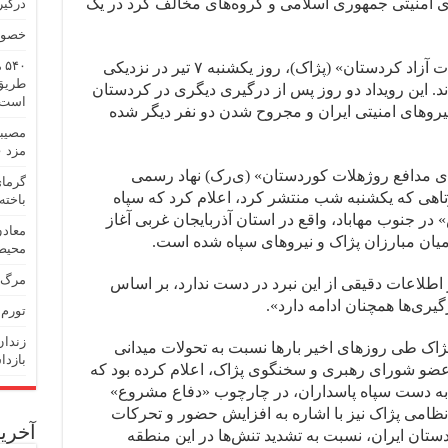
ی امنیتی جمهوری اسلامی و گروه‌های مخالف کُرد در یک
درگیر
خصوص
۰
سپاه پاسداران و واحدهایی از «حزب حیات آزاد کردستان» (پژاک)، روز یکشنبه ۷ تیر در نزدیکی
طریق
ند. این رویداد دو روز پس از درگیری دیگری در کردستان
است
نیروهای امنیتی ایران و مجروح شدن دو نفر دیگر شده
مصیبت
مزد ۶۰ درصد افزایش یافت، نان ۱۴۰ درصد گران شد!
ی مدافع روژهلات کوردستان» (ی‌ر‌ک) نهاد رسمی
وتاهی که یکشنبه شب منتشر کرد، اعلام کرد که سپاه
باخته‌
در جنوب مهاباد، واقع در استان آذربایجان غربی آغاز
معادن
یان مبارزان پژاک و نیروهای سپاه شده است.
محیط‌
مرگ د
نوز اطلاعات دقیقی از این نبرد در دست ندارد، بر اساس
ری‌ها همچنان ادامه دارد».
تورم نق
پژاک طی روزهای اخیر بارها نسبت به تحولات میدانی
بازدا
ان، عضو شورای رهبری و سخنگوی پژاک، اعلام کرده بود که
 به دست سپاه پاسداران، در چارچوب «دفاع مشروع»
نظامی پژاک نیز با اشاره به افزایش حضور و تحرکات
آخرین
تان ایران، نسبت به تشدید تنش‌ها در این منطقه