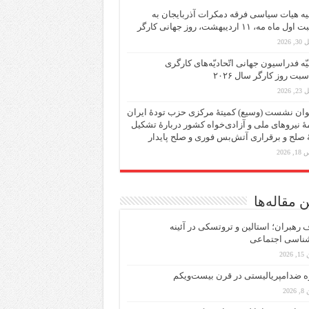
یه هیات سیاسی فرقه دمکرات آذربایجان به
ماه مه، ۱۱ اردیبهشت، روز جهانی کارگر
 2026
یّه فدراسیون جهانی اتّحادیّه‌های کارگری
سبت روز کارگر سال ۲۰۲۶
 2026
ان نشست (وسیع)‌ کمیتهٔ‌ مرکزی حزب تودهٔ ایران
هٔ نیروهای ملی و آزادی‌خواه کشور دربارهٔ تشکیل
ٔ صلح و برقراری آتش‌بس فوری و صلح پایدار
 2026
 مقاله‌ها
رهبران؛ استالین و تروتسکی در آئینه
شناسی اجتماعی
2026
ه ضد‌امپریالیستی در قرن بیست‌ویکم
202