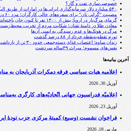
خصوصی‌سازی نفت و گاز؟
۵۴۰ میلیارد دلار سرمایه‌گذاری ایرانی‌ها در امارات از طریق الیگارش‌های بخش خصوصی از کشور خارج شده است
مصیبت “گرانی نان” برای سفره‌های خالی کارگران؛ مزد ۶۰ درصد افزایش یافت، نان ۱۴۰ درصد گران شد!
گرمای مرگ‌بار در اروپا: بیش از ۱۳۰۰ نفر تا کنون جان باخته‌اند
معادن طلا در دامنهٔ تفتان؛ شکایت مردم از تخریب محیط‌زیست
مرگ در هوتک‌ها و عدم رسیدگی به ایمنی آن‌ها
تورم نقطه‌به‌نقطه خرداد از ۸۸ درصد گذشت
زندان ساوه؛ اعتصاب غذای دسته‌جمعی حدود ۳۰ تن از بازداشت‌شدگان اعتراضات دی‌ماه
نفس‌های مسموم؛ میراث ۳۹ساله سردشت
آخرین بیانیه‌ها
اعلامیه هیات سیاسی فرقه دمکرات آذربایجان به مناسبت اول ماه مه، ۱۱ ار
آوریل 30, 2026
اعلامیّه فدراسیون جهانی اتّحادیّه‌های کارگری به‌مناسبت
آوریل 23, 2026
فراخوان نشست (وسیع)‌ کمیتهٔ‌ مرکزی حزب تودهٔ ایرا
مارس 18, 2026