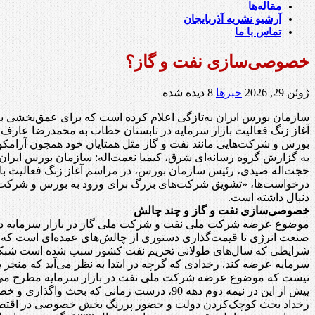
مقاله‌ها
آرشیو نشریه آذربایجان
تماس با ما
خصوصی‌سازی نفت و گاز؟
ژوئن 29, 2026
خبرها
8 دیده شده
سازمان بورس ایران به‌تازگی اعلام کرده است که برای عمق‌بخشی 
آغاز زنگ فعالیت بازار سرمایه در تابستان خطاب به محمدرضا عارف،
بورس و شرکت‌هایی مانند نفت و گاز مثل همتایان خود همچون آرامکو
به گزارش گروه رسانه‌ای شرق، ‌کیمیا نعمت‌اله: سازمان بورس ایرا
حجت‌اله صیدی، رئیس سازمان بورس، در مراسم آغاز زنگ فعالیت باز
درخواست‌ها، «تشویق شرکت‌های بزرگ برای ورود به بورس و شرکت‌های
دنبال داشته است.
خصوصی‌سازی نفت و گاز و چند چالش
موضوع عرضه شرکت ملی نفت و شرکت ملی گاز در بازار سرمایه در شر
صنعت انرژی تا قیمت‌گذاری دستوری از چالش‌های عمده‌ای است که سب
شرایطی که سال‌های طولانی تحریم نفت کشور سبب شده است شبکه پ
سرمایه عرضه کند. رخدادی که گرچه در ابتدا به نظر می‌آید که منجر 
نیست که موضوع عرضه شرکت ملی نفت در بازار سرمایه مطرح می‌شود
پیش‌ از‌ این در نیمه دوم دهه 90، درست زم
رخداد بحث کوچک‌کردن دولت و حضور پررنگ بخش خصوصی در اقتصاد ای