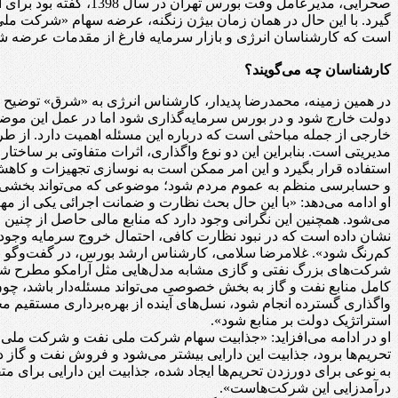
صحرایی، مدیرعامل وقت
گیرد. با این حال در همان زمان بیژن زنگنه، عرضه سهام «شرکت ملی
است که کارشناسان انرژی و بازار سرمایه فارغ از مقدمات عرضه شر
کارشناسان چه می‌گویند؟
در همین زمینه، محمدرضا پدیدار، کارشناس انرژی به «شرق» توضیح 
دولت خارج شود و در بورس سرمایه‌گذاری شود اما در عمل این موضو
خارجی از جمله مباحثی است که درباره این مسئله اهمیت دارد. از
مدیریتی است. بنابراین این دو نوع واگذاری، اثرات متفاوتی بر ساخ
استفاده قرار بگیرد و این امر ممکن است به نوسازی تجهیزات و کاهش 
و حسابرسی منظم به عموم مردم شود؛ موضوعی که می‌تواند بخشی از
او ادامه می‌دهد: «با این حال بحث نظارت و ضمانت اجرائی یکی از 
می‌شود. همچنین این نگرانی وجود دارد که منابع مالی حاصل از چنین
نشان داده است که در نبود نظارت کافی، احتمال خروج سرمایه وجود دا
کم‌رنگ شود». غلامرضا سلامی، کارشناس ارشد بورس، در گفت‌وگو با
شرکت‌های بزرگ نفتی و گازی مشابه مدل‌هایی مثل آرامکو مطرح شود، ا
کامل منابع نفت و گاز به بخش خصوصی می‌تواند مسئله‌دار باشد، چون 
واگذاری گسترده انجام شود، نسل‌های آینده از بهره‌برداری مستقیم م
استراتژیک دولت بر منابع شود».
او در ادامه می‌افزاید: «جذابیت سهام شرکت ملی نفت و شرکت ملی گ
تحریم‌ها برود، جذابیت این دارایی بیشتر می‌شود و فروش نفت و گا
به نوعی برای دورزدن تحریم‌ها ایجاد شده، جذابیت این دارایی برای 
درآمدزایی این شرکت‌هاست».