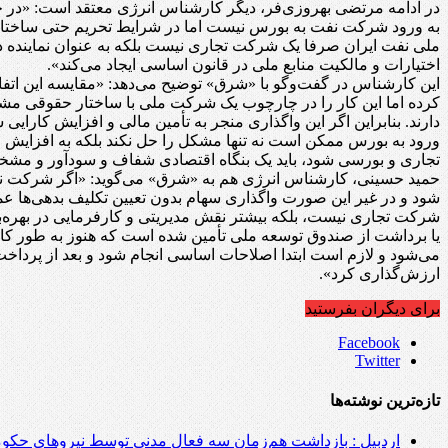
در ادامه مرتضی بهروزی‌فر، دیگر کارشناس انرژی معتقد است: «در ح
به ورود شرکت نفت به بورس نیست اما در شرایط تحریم حتی ساختار 
ملی نفت ایران صرفا یک شرکت تجاری نیست بلکه به عنوان نماینده 
اختیارات و مالکیت منابع ملی در قانون اساسی ایجاد می‌کند».
این کارشناس در گفت‌وگو با «شرق» توضیح می‌دهد: «مقایسه این اتفاق
کرده اما این کار را در چارچوب یک شرکت ملی با ساختار حقوقی مش
دارند. بنابراین اگر این واگذاری منجر به تأمین مالی و افزایش کار
ورود به بورس ممکن است نه تنها مشکل را حل نکند بلکه به افزایش
تجاری و بورسی شود، باید یک بنگاه اقتصادی شفاف و سودآور و مشخ
حمید حسینی، کارشناس انرژی هم به «شرق» می‌گوید: «اگر شرکت نفت
شود و در غیر این صورت واگذاری سهام بدون تعیین تکلیف بدهی‌ها ع
شرکت تجاری نیست، بلکه بیشتر نقش مدیریتی و کارفرمایی در بهره‌بردا
یا برداشت از صندوق توسعه ملی تأمین شده است که هنوز به طور کام
می‌شود و لازم است ابتدا اصلاحات اساسی انجام شود و بعد از پرداخ
ارزش‌گذاری کرد».
برای دیگران بفرستید
Facebook
Twitter
تازه‌ترین نوشته‌ها
اردبیل : بازداشت هم‌زمان سه فعال مدنی توسط نیروهای حکو