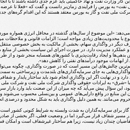
 بورس تهران در سال 1398، گفته بود برای این کار وزارت نفت و نهاد حاکمیتی باید عزم جدی د
 نفت» به بورس را فرایندی زمان‌بر دانست و گفت که «فعلا تا عرضه
کت ملی نفت و گاز به بورس معتقد هستند که این اقدام گره‌های جدی
می‌دهد: «این موضوع از سال‌های گذشته در محافل انرژی همواره مور
ع با محدودیت‌های زیادی مواجه است؛ الزامات قانونی و ملاحظات مر
 طرف دیگر در واگذاری سهام، بخشی از مالکیت به بخش خصوصی منتقل
تار و عملکرد مدیریت دارد. در صورت اجرای این سیاست بخشی از منابع
بدهی‌ها و ایجاد رقابت‌پذیری با کشورهای همسایه منجر شود و از طرف
 ابهامات موجود درآمدهای نفتی را کاهش دهد».
مهم‌ترین چالش‌های این مسیر است که در صورت واگذاری، چگونه می‌تو
 واگذاری‌هایی به جای سرمایه‌گذاری‌های بلندمدت و زیرساختی به سمت
رد و در نهایت اگر این واگذاری انجام شود باید ساختار پایدار و شفا
 «شرق» به ایرادات حقوقی واگذاری شرکت ملی نفت و شرکت ملی گاز 
ین سؤال پیش می‌آید که چه میزان از این صعنت باید وارد بازار سرما
این منابع در واقع دارایی‌های عمومی و بین‌نسلی محسوب می‌شوند و نب
حروم می‌مانند. به همین دلیل واگذاری باید به شکل محدود و درصدی ا
از برای سرمایه‌گذاران به شدت وابسته به شرایط کنونی کشور است و 
ز در مسیر شفاف قرار می‌گیرد اما در وضعیت فعلی، اگر بخشی از صاد
متقاضیان چندان زیاد نیست، زیرا هم ساختار غیرشفاف است و امکان فس