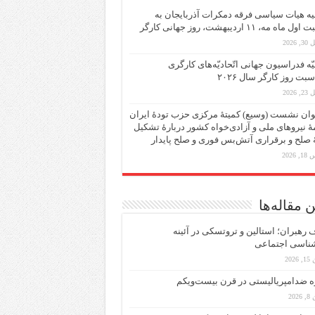
یه هیات سیاسی فرقه دمکرات آذربایجان به
ماه مه، ۱۱ اردیبهشت، روز جهانی کارگر
 2026
یّه فدراسیون جهانی اتّحادیّه‌های کارگری
سبت روز کارگر سال ۲۰۲۶
 2026
ان نشست (وسیع)‌ کمیتهٔ‌ مرکزی حزب تودهٔ ایران
هٔ نیروهای ملی و آزادی‌خواه کشور دربارهٔ تشکیل
ٔ صلح و برقراری آتش‌بس فوری و صلح پایدار
 2026
 مقاله‌ها
رهبران؛ استالین و تروتسکی در آئینه
شناسی اجتماعی
2026
ه ضد‌امپریالیستی در قرن بیست‌ویکم
202