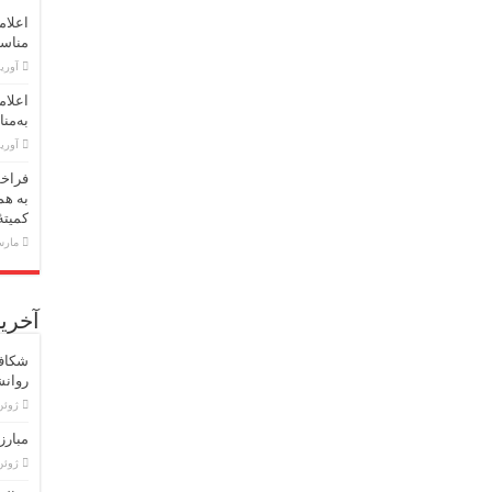
اعلام
مناسبت اول 
آوریل 30,
اعلام
به‌منا
آوریل 23,
فراخو
به هم
کمیته
مارس 18,
آخرین
شکاف 
روان
ژوئن 15, 
مبارز
ژوئن 8, 6