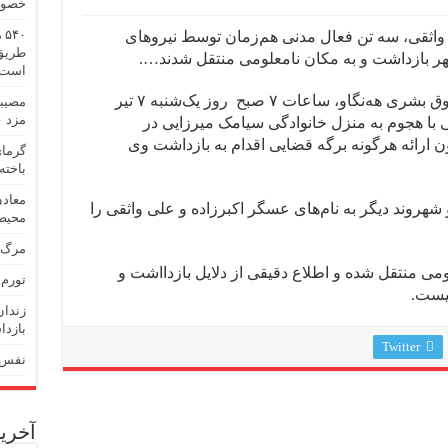
خصوص
۰
واثقی، سه تن فعال مدنی هم‌زمان توسط نیروهای
طریق
ر بازداشت و به مکان نامعلومی منتقل شدند….
است
بر اساس گزارش رسیده به سازمان حقوق بشری هه‌نگاو، ساعات ۷ صبح روز یک‌شنبه ۷ تیر
مصیبت
مزد ۶۰ درصد افزایش یافت، نان ۱۴۰ درصد گران شد!
یروهای حکومتی با هجوم به منزل خانوادگی سیامک میرزایی در
 ارائه هرگونه برگه قضایی اقدام به بازداشت وی
باخته‌
معادن
و شهروند دیگر به نام‌های عسگر اکبرزاده و علی واثقی را
محیط‌
مرگ د
ومی منتقل شده و اطلاع دقیقی از دلایل بازدااشت و
تورم نق
نیست.
بازدا
Twitter
نفس‌های
آخرین