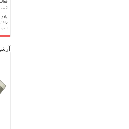
فعالی
می 26, 2026
یادی 
زنده‌
می 24, 2026
آرشی