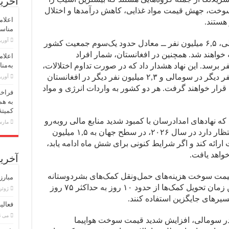
آخرین
 سوخت، جهش قیمت مواد غذایی، کاهش درآمدها و اختلال
اعلام
 هستند.
مناسبت اول 
آوریل 30,
برنامه جهانی غذا اعلام کرد که در سومالی، ۶,۵ میلیون نفر ــ معادل حدود یک‌سوم جمعیت کشور
ید مواجه خواهند شد. همچنین در افغانستان، شمار افراد
اعلام
ن است به ۱۷,۴ میلیون نفر برسد. این نهاد هشدار داد که در صورت تداوم اختلالات،
به‌منا
اوضاع وخیم‌تر خواهد شد و ۲,۵ میلیون نفر دیگر در سومالی و ۲,۳ میلیون نفر دیگر در افغانستان
آوریل 23,
رار خواهند گرفت. هر دو کشور به واردات انرژی و مواد
فراخو
به هم
کمیته
ه نهادهای امدادرسان با کمبود شدید منابع مالی روبه‌رو
مارس 18,
هستند. برنامه جهانی غذا اعلام کرد که انتظار دارد در سال ۲۰۲۶، در سطح جهان به ۱,۵ میلیون
 ارائه کند و اگر شرایط کنونی برای شش ماه ادامه یابد،
آخرین
 قیمت سوخت هزینه‌های حمل‌ونقل کمک‌های بشردوستانه
مبارز
را تا پنج برابر افزایش داده است. همچنین زمان تحویل کمک‌ها از حدود ۱۰ روز به حداکثر ۷۵ روز
ژوئن 8, 6
مسیرهای جایگزین استفاده کنند.
فعالی
می 26, 2026
 در سومالی، افزایش شدید قیمت سوخت هواپیما