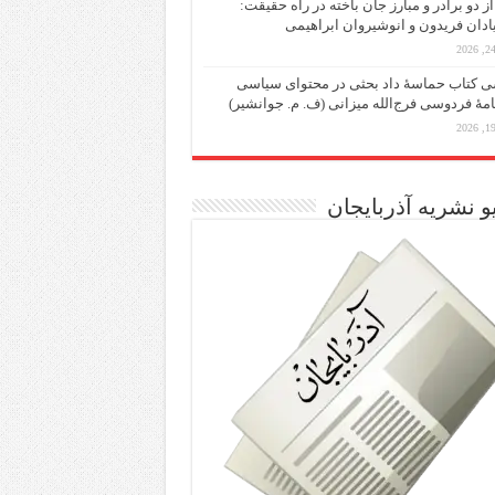
از دو برادر و مبارز جان باخته در راه حقیقت:
یادان فریدون و انوشیروان ابراهیمی
 کتاب حماسۀ داد بحثی در محتوای سیاسی
مۀ فردوسی فرج‌الله میزانی (ف. م. جوانشیر)
و نشریه آذربایجان