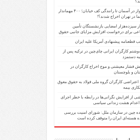
د؟
از پرواز در آسمان تا رانندگی کف خیابان؛ ۴۰۰ مهماندار
ما در تهران اخراج شدند؟!
 سیزده‌هزار امضایی بازنشستگان تأمین
عی برای درخواست افزایش مزایای جانبی حقوق
 قطعنامه پیشنهادی آمریکا علیه ایران
شتم کارگران ایرانی چای‌چین در ترکیه پس از
ه دستمزد
ش فشار معیشتی و موج اخراج کارگران در
ان و بلوچستان
اعتراضی کارگران گروه ملی فولاد به حقوق معوق
اری بیمه
ی از افزایش نگرانی‌ها در رابطە با خطر اجرای
اعدام هشت زندانی سیاسی
ده چین در سازمان ملل: شورای امنیت بررسی
ه هسته‌ای ایران را متوقف کرده است