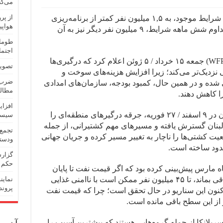
می‌کن
برنامه جهانی غذا می‌گوید امسال به‌دلیل شرایط موجود، به ۱,۵ میلیون نفر کمتر از برنامه‌ریزی
هواپی
اولیه خدمات خواهد رساند و در صورت تداوم شش ماهه شرایط، ۹ میلیون نفر دیگر نیز به آن
طومار
اجتما
برنامه جهانی غذای سازمان ملل متحد (WFP) جمعه ۱۵ خرداد / ۵ ژوئن اعلام کرد که درگیری‌ها
تصویب
ی نزدیک‌تر می‌کند؛ زیرا افزایش هزینه‌های سوخت و
ضرب‌و
ده و در همین حال، کمبود بودجه، سازمان‌های امدادی
مطالب
ا کاهش دهند.
افزای
حملات مشترک آمریکا و اسرائیل به ایران در ۹ اسفند / ۲۷ فوریه، جرقه درگیرهای منطقه‌ای را
سیست
لبنان گسترش یافته و مسیرهای مهم کشتیرانی، از جمله
تجمع 
ت کشتی‌ها را ناچار به تغییر مسیر کرده و جریان جهانی
ودستک
حدود ساخته است.
گزارش
حکم 
ه مارس پیش‌بینی کرده بود که اگر قیمت نفت تا پایان
ژوئن در حدود ۱۰۰ دلار برای هر بشکه باقی بماند، تا ۴۵ میلیون نفر ممکن است با ناامنی غذایی
نماین
پروند
 اکنون این سناریو در حال تحقق است؛ چرا که قیمت نفت
 از این سطح باقی مانده است.
ریلانکا از جمله گروه‌هایی هستند که بیشترین آسیب را