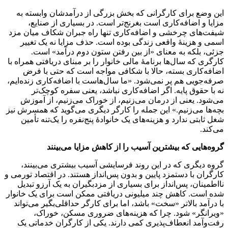
این وضع برای کارگرانی که بخش بزرگی از درآمدشان وابسته به
مزایا و اضافه‌کاری است بغرنج‌تر است. در بسیاری از صنایع،
شیفت‌های چرخشی و اضافه‌کاری تنها راه جبران شکاف میان مزد
اسمی و هزینهٔ واقعی زندگی بوده است. حذف مزایا نه یک تغییر
جزئی، بلکه به‌ معنای «از بین رفتن ستون دوم درآمد» است.
کارگری که سال‌ها برنامهٔ مالی خانوار را بر مبنای دریافتی همراه با
اضافه‌کاری بسته، حالا با شکافی مواجه است که حتی با فرض
صرفه‌جویی هم پر نمی‌شود. «ما سال‌هاست با اضافه‌کاری زنده‌ایم،
نه با حقوق پایه. اگر اضافه‌کاری نباشد، یعنی سفره کوچک‌تر
می‌شود. یعنی از درمان می‌زنیم، از خوراک می‌زنیم، از آموزش
بچه‌ها می‌زنیم.» این جمله را کارگر دیگری می‌گوید که همسرش نیز
شغل ثابتی ندارد و هزینه‌های یک خانوادهٔ پنج‌نفره را یک‌تنه تأمین
می‌کند.
گروه‌هایی که بیشترین آسیب را از کاهش مزایا می‌بینند
گروه دیگری که در این روند فرسایشی آسیب بیشتری می‌بینند،
کارگران با دستمزد پایین و بدون پس‌انداز هستند. در اقتصاد تورمی و
نااطمینان، پس‌انداز برای بسیاری از مزدبگیران به یک آرزو تبدیل
شده است. کاهش چند میلیونی دریافتی ممکن است برای یک خانوار
با درآمد بالاتر «سخت» باشد، اما برای کارگر حداقلی‌بگیر می‌تواند
«ویرانگر» شود. چرا که هزینه‌های ضروری مسکن، خوراک،
رفت‌وآمد انعطاف‌پذیری کمی دارند. یکی از کارگران خدماتی یک