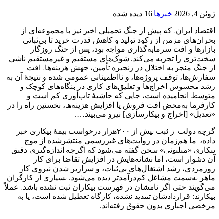
ژوئن 4, 2026
خبرها
16 دیده شده
اقتصاد ایران، که پیش از جنگ تحمیلی اخیر نیز با مجموعه‌ای از
بحران‌های مزمن از رکود تولید و کاهش قدرت خرید تا بی‌ثباتی
بازارها و افت سرمایه‌گذاری مواجه بود، پس از جنگ روزگار
سخت‌تری را تجربه می‌کند. شوک‌های مستقیم و غیرمستقیم ناشی
از جنگ منجر به اختلال در زنجیره تأمین، جهش هزینه‌ها، افت
سفارش‌ها، توقف پروژه‌ها، و نااطمینانی عمومی شده و نتیجهٔ آن به
رشد محسوس اخراج‌ها و تعلیق‌های کاری در بنگاه‌های کوچک و
متوسط انجامیده است، جایی که حاشیهٔ تاب‌آوری کم است و
کارفرما به‌محض افت فروش یا افزایش هزینه‌ها، نخستین راه را در
«تعدیل» [اخراج و بیکارسازی] نیرو می‌بیند….
گرچه دولت از ثبت بیش از ۲۰۰هزار درخواست بیمهٔ بیکاری خبر
داده، اما هم‌زمان در روایت‌های غیررسمی منتشرشده از موج
بیکاری «میلیونی» سخن گفته می‌شود که اگرچه اندازه‌گیری دقیق
آن دشوار است، اما نشانه‌هایش در افزایش تقاضا برای کار
روزمزدی، رشد اشتغال‌های بی‌ثبات، و سرازیر شدن نیروی کار
ماهر به‌سمت مشاغل کم‌درآمدتر دیده می‌شود. بسیاری از کارگران
می‌گویند حتی اگر نامشان در فهرست بیکاران ثبت نشده باشد، عملاً
بیکارند: قراردادشان تمدید نشده، کارگاه تعطیل شده است، یا به
مرخصی اجباری بدون حقوق رفته‌اند.