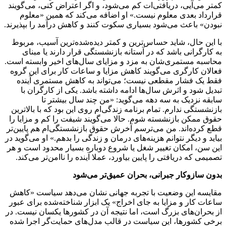
کمتر می‌آیی، دریافتی‌ات کم می‌شود، و اگر اعتراض کنی، می‌گویند
قرارداد بعدی معلوم نیست.» او اضافه می‌کند که همین «معلوم
نبودن» باعث می‌شود بسیاری سکوت کنند و کاهش درآمد را بپذیرند.
با این حال، شاید حساس‌ترین و کمتر دیده‌شده‌ترین آسیب، مربوط
به کارگرانی باشد که در آستانه بازنشستگی قرار دارند یا مبنای
محاسبه مستمری‌شان به مزد و مزایای سال‌های اخیر وابسته است.
فعالان کارگری می‌گویند کاهش مزایا و ساعات کار برای این گروه
فقط یک فشار مقطعی نیست؛ می‌تواند به کاهش مستمری آینده
تبدیل شود و اثرش سال‌ها ادامه داشته باشد. یکی از کارگران با
سابقه نزدیک به سه دهه می‌گوید: «من چند سال بیشتر تا
بازنشستگی ندارم. تمام برنامه زندگی‌ام روی این بود که با بالاترین
حقوق ممکن بازنشسته شوم. حالا می‌گویند شیفت را کم و مزایا را
قطع کرده‌اند. من می‌ترسم آخرش حقوق بازنشستگی‌ام هم پایین‌تر
بیاید و دیگر نتوانم هزینه‌های درمان و زندگی را بدهم.» او می‌گوید در
این سن، امکان تغییر شغل یا شروع دوباره بسیار محدود است و هر
تصمیمی که دریافتی را پایین بیاورد، عملا آینده را ناامن‌تر می‌کند.
بدون سازوکار جبرانی، بحران عمیق‌تر می‌شود
مقایسه این وضعیت با تجربه جهانی نشان می‌دهد سیاست «کاهش
ساعات کار و مزایا به جای اخراج» یک ابزار شناخته‌شده برای عبور
از بحران‌های بزرگ است، اما نتیجه آن در کشورها یکسان نیست. در
برخی کشورها، این سیاست در قالب مدل‌های حمایت‌گر اجرا شده