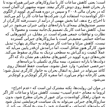
است؛ یعنی کاهش ساعات کار با سازوکارهای جبرانی همراه بوده تا
بار بحران فقط روی دوش کارگر نیفتد. نمونه مشهور آن آلمان است
که در بحران مالی ۲۰۰۸ و سپس در دوره همه‌گیری کووید از الگوی
«کار کوتاه‌مدت» استفاده کرد. شرکت‌ها ساعات کار را کم می‌کنند
تا اخراج رخ ندهد، اما بخش مهمی از درآمد از دست‌رفته کارگران از
مسیر صندوق‌های بیمه‌ای یا یارانه‌های دولتی جبران می‌شود. در این
مدل، کاهش ساعت کار یک تصمیم یک‌جانبه نیست و معمولاً با
نظارت و توافقات جمعی همراه است. در مقابل، در کشورهایی که
مداخله حمایتی ضعیف‌تر است یا سازوکارهای جبرانی گسترده
نیست، کاهش مزایا و ساعت کار می‌تواند به «بیکاری پنهان» تبدیل
شود. کارگر هنوز شاغل است، اما درآمدش آن‌قدر پایین می‌آید که
عملاً کیفیت زندگی‌اش به سطحی نزدیک به بیکاری سقوط می‌کند.
تجربه‌های دوره کووید در کشورهای مختلف هم نشان داد که اگر
دولت‌ها با یارانه دستمزد، بیمه بیکاری تکمیلی یا برنامه‌های
«مرخصی حمایتی» وارد عمل نشوند، سیاست حفظ اشتغال روی
کاغذ می‌تواند در عمل به انتقال بحران به خانوار کارگری تبدیل شود؛
یعنی کارخانه دوام می‌آورد، اما سفره کارگر کوچک‌تر و کوچک‌تر
می‌شود.
در میان این روایت‌ها، نکته مشترک این است که «عدم اخراج»
لزوماً به معنای «عدم آسیب» نیست. کاهش مزایا و ساعات کار اگر
به عنوان راهکار کوتاه‌مدت برای عبور از بحران مطرح شود، بدون
سازوکارهای جبرانی می‌تواند به یک سیاست فرسایشی تبدیل شود
که پیامدهای اجتماعی و اقتصادی خود را به‌تدریج آشکار می‌کند. از