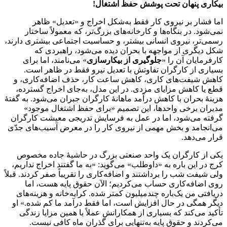
بیکاری پنهان تحت پوشش حفظ اشتغال!
اما فشار بر نیروی کار فقط به‌شکل اخراج و «تعدیل» ظاهر
نمی‌شود. در بنگاه‌ها و کارخانه‌های بزرگ‌تر، که معمولاً ساختار
رسمی‌تر، نیروی انسانی بیشتر، و حساسیت اجتماعی بیشتری دارند،
شکل دیگری از مواجهه با بحران دیده می‌شود، راهبردی که
کارفرمایان آن را «
جلوگیری از بیکارسازی
» می‌نامند، اما برای
بسیاری از کارگران تفاوتش با تعدیل نیرو فقط در ظاهر است.
کاهش شیفت‌های کاری، کاهش ساعت کار، حذف اضافه‌کاری، و
قطع یا کاهش مزایای مزدی. در این مدل، به‌جای اخراج گسترده،
هزینهٔ بحران با کاهش درآمد ماهانهٔ کارگران جبران می‌شود. به گفتهٔ
مدیران برخی واحدها، این تصمیم «برای حفظ اشتغال موجود»
گرفته می‌شود، اما در عمل به فرسایش تدریجی معیشت کارگران
می‌انجامد و بخش مهمی از نیروی کار را در معرض آسیب‌های جدّی
قرار می‌دهد.
یکی از کارگران یک واحد صنعتی بزرگ در حاشیهٔ جاده مخصوص
کرج در این باره به «داوطلب» می‌گوید: «به ما گفتند اخراج نداریم،
ولی شیفت شب را برداشتند و اضافه‌کاری را تقریباً صفر کردند. قبلاً
روی اضافه‌کاری حساب می‌کردیم؛ الآن حقوق پایه هست، اما
دریافتی من یک‌باره چندمیلیون کمتر شده. کرایه‌خانه و هزینه‌های
دیگر همگی در حال افزایش است، اما فقط درآمد ما کم شده.» او
تأکید می‌کند که بسیاری از همکارانش عملاً با همین مزایا زندگی
می‌کردند و حقوق پایه به‌تنهایی برای گذران ماه کافی نیست.