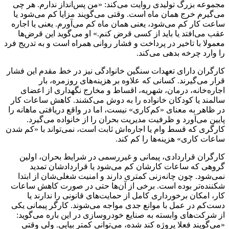
مجموعه بزرگ تولیدی روایت می‌کند: «من پس‌انداز ندارم. هر چی
می‌گیرم خرج همان ماه است. وقتی می‌گویند مزایا کم می‌شود یا
ساعت کار کم می‌شود، یعنی همان ماه کم می‌آورم. یعنی یا اجاره
عقب می‌افتد یا باید از کسی قرض کنم.» او می‌گوید این قرض‌ها
معمولا با تاخیر در پرداخت و فشار روانی همراه است و به تدریج فرد
را وارد چرخه بدهی می‌کند.
کارگران دارای تعهدات سنگین خانوادگی نیز در خط مقدم این فشار
قرار می‌گیرند. کسانی که علاوه بر هزینه‌های روزمره، بار
اجاره‌خانه، درمان، شهریه، اقساط و مخارج نگهداری از اعضای
سالمند یا کودکان خانواده را به دوش می‌کشند. کاهش ساعات کار
در ظاهر به معنای «کم‌کاری» نیست، اما در واقع دریافتی ماهانه را
پایین می‌آورد و ظرفیت مدیریت بحران را از خانواده می‌گیرد.
کارگری که قسط وام یا اجاره‌اش ثابت است، نمی‌تواند با «کم شدن
ساعات کاری» هزینه‌ها را کم کند.
کارگران قراردادی، پیمانی و غیررسمی در شرایط بحران، اولین
گروهی که ساعات کارشان کم می‌شود یا قراردادشان تمدید
نمی‌شود. چون چانه‌زنی کمتری دارند و امنیت شغلی‌شان از ابتدا
شکننده‌تر بوده است. برخی از آن‌ها حتی در صورت کاهش ساعات
کار، امکان برخورداری کامل از حمایت‌های قانونی را ندارند یا
دست‌کم در عمل با موانع جدی مواجه می‌شوند. کارگر پیمانی یکی
از شرکت‌های وابسته به صنایع خودروسازی در این باره می‌گوید:
«می‌گویند فعلا پروژه کند شده، می‌توانی کمتر بیایی. ولی وقتی