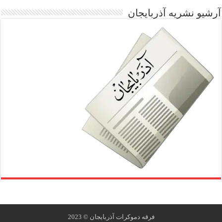
آرشیو نشریه آذربایجان
فرقه دموکرات ‫آذربایجان‬ © 2023