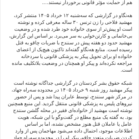
هم از حمایت مؤثر قانونی برخوردار نیستند….
هه‌نگاو در گزارشی که سه‌شنبه ۱۲ خرداد ۱۴۰۵ منتشر کرد،
مهشید فلاحی را زن ترنس ۳۰ ساله معرفی کرده و نوشته
است او پیش‌تر از سوی خانواده خود طرد شده و در وضعیت
بی‌خانمانی و کارتن‌خوابی به سر می‌برد. بر اساس این گزارش،
مهشید حدود دو هفته پیش در سنندج با ضربات چاقو به قتل
رسیده است. منابع هه‌نگاو گفته‌اند تاکنون هیچ‌یک از اعضای
خانواده او برای تحویل پیکر به پزشکی قانونی یا سردخانه
مراجعه نکرده‌اند و پیکر او همچنان در وضعیت بلاتکلیف مانده
است.
شبکه حقوق بشر کردستان در گزارشی جداگانه نوشته است
پیکر مهشید روز شنبه ۹ خرداد ۱۴۰۵ در محدوده سه‌راه جهاد،
در مرکز شهر سنندج، توسط عابران پیدا شد و پس از حضور
نیروهای پلیس به پزشکی قانونی منتقل گردید. این منبع همچنین
نوشته است مهشید از خانواده‌ای فقیر در محله گلشن سنندج
بود. به گفته یک منبع مطلع در گفت‌وگو با این شبکه، هویت
عامل یا عاملان قتل هنوز مشخص نشده، اما بر اساس
اطلاعات موجود، احتمال داده می‌شود مهاجمان پس از وارد
کردن ضربات متعدد چاقو، پیکر او را در محدوده سه‌راه جهاد