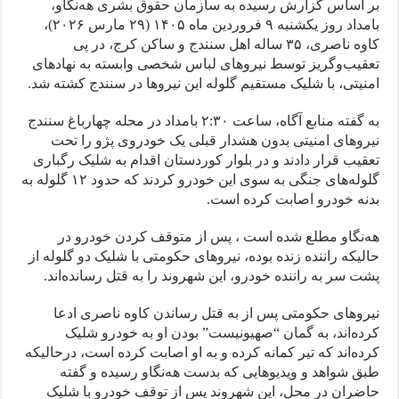
بر اساس گزارش رسیده به سازمان حقوق بشری هه‌نگاو،
بامداد روز یکشنبه ۹ فروردین‌ ماه ۱۴۰۵ (۲۹ مارس ۲۰۲۶)،
کاوه ناصری، ۳۵ ساله اهل سنندج و ساکن کرج، در پی
تعقیب‌وگریز توسط نیروهای لباس شخصی وابسته به نهادهای
امنیتی، با شلیک مستقیم گلوله این نیروها در سنندج کشته شد.
به گفته منابع آگاه، ساعت ۲:۳۰ بامداد در محله چهارباغ سنندج
نیروهای امنیتی بدون هشدار قبلی یک خودروی پژو را تحت
تعقیب قرار دادند و در بلوار کوردستان اقدام به شلیک رگباری
گلولەهای جنگی به سوی این خودرو کردند که حدود ۱۲ گلوله به
بدنه خودرو اصابت کردە است.
هه‌نگاو مطلع شده است ، پس از متوقف کردن خودرو در
حالیکە رانندە زندە بودە، نیروهای حکومتی با شلیک دو گلوله از
پشت سر به راننده خودرو، این شهروند را به قتل رساندەاند.
نیروهای حکومتی پس از به قتل رساندن کاوه ناصری ادعا
کرده‌اند، بە گمان “صهیونیست” بودن او به خودرو شلیک
کرده‌اند که تیر کمانه کرده و به او اصابت کرده است، درحالیکه
طبق شواهد و ویدیوهایی که بدست هه‌نگاو رسیده و گفته
حاضران در محل، این شهروند پس از توقف خودرو با شلیک