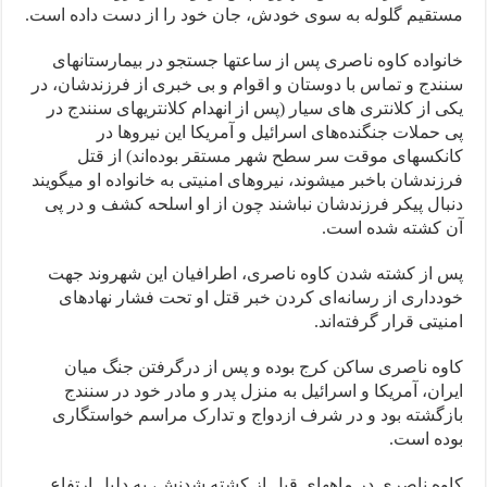
مستقیم گلولە بە سوی خودش، جان خود را از دست داده است.
خانوادە کاوە ناصری پس از ساعتها جستجو در بیمارستانهای
سنندج و تماس با دوستان و اقوام و بی خبری از فرزندشان، در
یکی از کلانتری های سیار (پس از انهدام کلانتریهای سنندج در
پی حملات جنگندەهای اسرائیل و آمریکا این نیروها در
کانکسهای موقت سر سطح شهر مستقر بودەاند) از قتل
فرزندشان باخبر میشوند، نیروهای امنیتی بە خانوادە او میگویند
دنبال پیکر فرزندشان نباشند چون از او اسلحە کشف و در پی
آن کشتە شدە است.
پس از کشته‌ شدن کاوه ناصری، اطرافیان این شهروند جهت
خودداری از رسانه‌ای کردن خبر قتل او تحت فشار نهادهای
امنیتی قرار گرفته‌اند.
کاوه ناصری ساکن کرج بوده و پس از درگرفتن جنگ میان
ایران، آمریکا و اسرائیل به منزل پدر و مادر خود در سنندج
بازگشته بود و در شرف ازدواج و تدارک مراسم خواستگاری
بوده‌ است.
کاوە ناصری در ماههای قبل از کشتە شدنش، بە دلیل ارتفاع