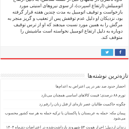
اتومبیلش (ارتفاع اسپرت)، از سوی نیروهای امنیتی مورد
بازخواست و توقیف اتومبیل بە مدت چندین هفتە قرار گرفتە
بود، نزدیکان او دلیل عدم توقفش پس از تعقیب و گریز منجر بە
مرگش را بە همین مورد نسبت میدهند کە او از ترس توقیف
دوبارە بە دلیل ارتفاع اتومبیل نخواستە است ماشینش را
متوقف کند.
تازه‌ترین نوشته‌ها
احضار حدود صد نفر در پی اعتراض به اعدام‌ها
تورم ۸۸ درصدی؛ قیمت کالاهای اساسی همچنان می‌تازد
چگونه حاکمیت طالبان عصر تازه‌ای از قتل زنان را رقم زد
پیمان مکه: حمله به عربستان یا پاکستان یا ترکیه حمله به هر سه کشور محسوب
می‌شود
زندان اردبیل؛ احراز هویت ۵۴ شهروند بازداشت‌شده در اعتراضات دی‌ماه ۱۴۰۴