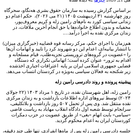
بر اساس گزارش رسیده به سازمان حقوق بشری هه‌نگاو، سحرگاه
روز چهارشنبه ۳۱ اردیبهشت ۱۴۰۵ (۲۱ می ۲۰۲۶)، حکم اعدام دو
زندانی سیاسی کورد به نام‌های رامین زله و کریم معروف‌پور،
مخفیانه و بدون اطلاع خانواده‌ها یا حق انجام آخرین ملاقات، در
زندان مرکزی نقده به اجرا درآمد….
هم‌زمان با اجرای حکم، مرکز رسانه قوه قضاییه (خبرگزاری میزان)
با انتشار بیانیه‌ای، اعدام این دو شهروند کرد را تایید و اتهامات آن‌ها
را «عضویت در گروه‌های تروریستی تجزیه‌طلب، قیام مسلحانه و
اقدام به ترور» عنوان کرده است؛ اتهاماتی تکراری که دستگاه
قضایی جمهوری اسلامی ایران بر پایه اعترافات اجباری اخذشده
زیر شکنجه به فعالان سیاسی به‌ویژه در کردستان انتساب می‌دهد.
پیشینه پرونده و روند دادرسی رامین زله
رامین زله، اهل شهرستان نقده، در تاریخ ۱ مرداد ۱۴۰۳ (۲۲ جولای
۲۰۲۴) توسط نیروهای اداره اطلاعات بازداشت و به زندان مرکزی
نقده منتقل شد. وی پس از تحمل ۵۰۷ روز بازداشت و بلاتکلیفی،
سرانجام توسط شعبه اول دادگاه انقلاب مهاباد به ریاست قاضی
«سیامی» بابت اتهام «بغی» از طریق عضویت در حزب دمکرات
کوردستان ایران به اعدام محکوم گردید.
جلسه دادرسی رامین زله پس از ماه‌ها انفرادی، تنها طی چند دقیقه،