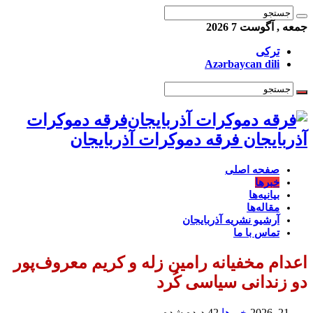
جمعه , آگوست 7 2026
ترکی
Azərbaycan dili
فرقه دموکرات
آذربایجان فرقه دموکرات آذربایجان
صفحه اصلی
خبرها
بیانیه‌ها
مقاله‌ها
آرشیو نشریه آذربایجان
تماس با ما
اعدام مخفیانه رامین زله و کریم معروف‌پور
دو زندانی سیاسی کُرد
می 21, 2026
خبرها
42 دیده شده