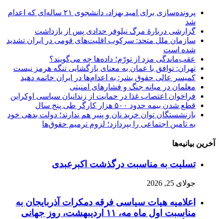
پرونده‌سازی برای امید بهزاد، دانشجوی ۲۱ ساله‌ای که اعدام
شد
گزارشی دربارهٔ مرگ نیلوفر حدادی پس از بازداشت
سازمان ملل متحد: سرکوب اقلیت‌های قومی در ایران تشدید
شده است
عقب‌ماندگی مزد از تورّم؛ داده‌ها چه می‌گویند؟
تهران: توافق با عمان به معنای بازگشایی تنگه هرمز نیست
کمیسر عالی حقوق بشر: به اعدام‌ها در ایران خاتمه دهید
معلمان در میانه جنگ و فشارهای امنیتی
فراخوان اعتصاب غذا در حمایت از زندانیان سیاسی اوکراین
قطع شدن بیمه حدود ۵۰۰ هزار کارگر طی پنج سال
بازنشستگان توان خرید نان و پنیر هم ندارند؛ دولت بدهی خود
به تامین اجتماعی را بپردازد؛ لزوم ترمیم حقوق‌ها
آخرین بیانیه‌ها
تسلیت به مناسبت درگذشت اکبرعبدی
جولای 25, 2026
اعلامیه هیات سیاسی فرقه دمکرات آذربایجان به
مناسبت اول ماه مه، ۱۱ اردیبهشت، روز جهانی