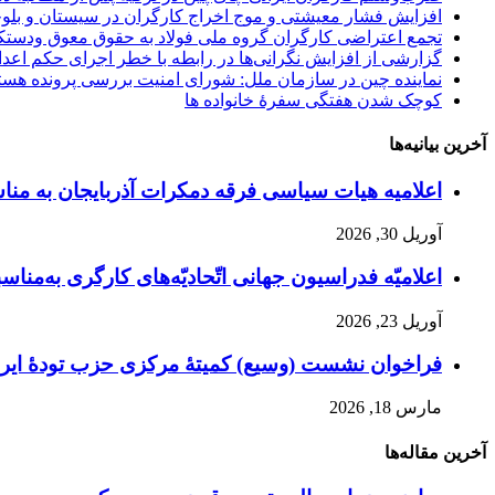
افزایش فشار معیشتی و موج اخراج کارگران در سیستان و بلو
تجمع اعتراضی کارگران گروه ملی فولاد به حقوق معوق ودستک
گزارشی از افزایش نگرانی‌ها در رابطە با خطر اجرای حکم اع
نماینده چین در سازمان ملل: شورای امنیت بررسی پرونده هست
کوچک‌ شدن هفتگی سفرهٔ خانواده ها
آخرین بیانیه‌ها
اعلامیه هیات سیاسی فرقه دمکرات آذربایجان به مناسبت اول ماه مه، ۱۱ ار
آوریل 30, 2026
اعلامیّه فدراسیون جهانی اتّحادیّه‌های کارگری به‌مناسبت
آوریل 23, 2026
فراخوان نشست (وسیع)‌ کمیتهٔ‌ مرکزی حزب تودهٔ ایرا
مارس 18, 2026
آخرین مقاله‌ها