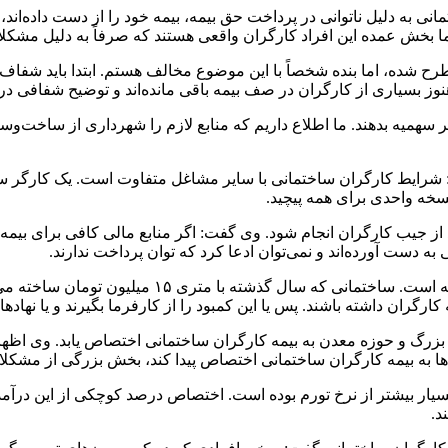
 با بیان اینکه بیش از ۳۰۰ هزار کارگر ساختمانی به دلیل ناتوانی در پرداخت حق بیمه، بیمه 
ما بخش عمده این افراد کارگران واقعی هستند که صرفاً به دلیل مشکلا
د: اخیراً صحبت از افزایش سهم بیمه حداقل تا ۱۱درصد مطرح شده، اما بنده شخصاً با این موضوع مخ
وز بسیاری از کارگران در صف بیمه باقی مانده‌اند و توضیح شفافی دربا
 بیان کرد: مثلا سال گذشته در قم قرار بود به یک هزار و ۲۰۰ نفر سهمیه بدهند. ما اطلاع داریم که منا
: شرایط کارگران ساختمانی با سایر مشاغل متفاوت است. یک کارگر س
خه واحدی برای همه پیچید.
د از جیب کارگران انجام شود. وی گفت: اگر منابع مالی کافی برای بیمه ک
دست آورده‌اند و نمی‌توان ادعا کرد که توان پرداخت ندارند.
رگران داشته باشند. پس یا این کمبود را از کارفرما بگیرند و یا نهاده
بزرگ و حوزه معدن به بیمه کارگران ساختمانی اختصاص یابد. وی اظها
‌ها به بیمه کارگران ساختمانی اختصاص پیدا کند، بخش بزرگی از مشکل
سیار بیشتر از نرخ تورم بوده است. اختصاص درصد کوچکی از این درآمده
د.