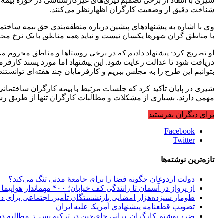
شیری با انتقاد از برخی تصمیم‌گیری‌های غیرکارشناسی در حوزه بیم
شناخت دقیق از وضعیت کارگران اظهارنظر می‌کنند.
وی با اشاره به پیشنهادهای پیشین درباره منطقه‌بندی حق بیمه ساخ
با مناطق گران‌ شهرها یکسان نیست و نباید همه مناطق با یک نرخ مح
او تصریح کرد: پیشنهاد دادیم که در برخی روستاها و مناطق محروم م
دریافت شود تا عدالت رعایت شود. این پیشنهاد اما مورد پسند کارفر
بتوانیم این طرح را به مجلس ببریم و کارفرمایان چند هفته‌ای توانستند 
شیری در پایان تأکید کرد که جلسات مرتبط با بیمه کارگران ساختمانی
مهمی دارند. بسیاری از مشکلات و مطالبات کارگران تنها از طریق رس
برای دیگران بفرستید
Facebook
Twitter
تازه‌ترین نوشته‌ها
دولت اردوغان چگونه فضا را برای جامعهٔ مدنی تنگ می‌کند؟
از پرواز در آسمان تا رانندگی کف خیابان؛ ۴۰۰ مهماندار هواپیما در تهران اخراج شدند؟!
طومار سیزده‌هزار امضایی بازنشستگان تأمین اجتماعی برای 
تصویب قطعنامه پیشنهادی آمریکا علیه ایران
ضرب‌وشتم کارگران ایرانی چای‌چین در ترکیه پس از مطالبه د