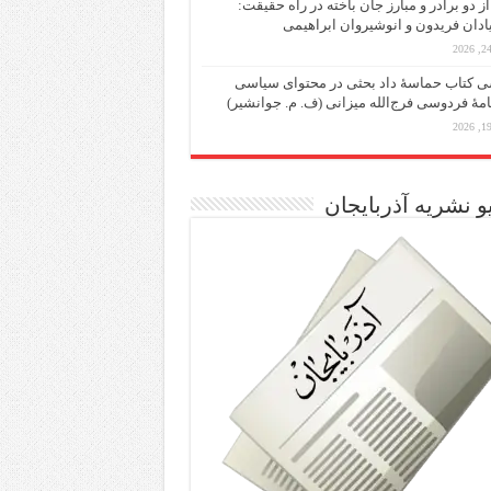
از دو برادر و مبارز جان باخته در راه حقیقت:
یادان فریدون و انوشیروان ابراهیمی
 کتاب حماسۀ داد بحثی در محتوای سیاسی
مۀ فردوسی فرج‌الله میزانی (ف. م. جوانشیر)
و نشریه آذربایجان