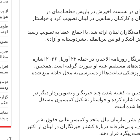
می‌کن
گاران در نشست اخیرش در پاریس قطعنامه‌ای در
هواپی
 و کارکنان رسانه‌یی در لبنان تصویب کرد و خواستار
طومار
نامه‌نگاران لبنان ارائه شد، با اجماع اعضا به تصویب رسید
اجتما
ض آشکار قوانین بین‌المللی بشردوستانه و آزادی
تصویب
ضرب‌و
مطالب
در این بیانیه به کشته شدن امل خلیل، خبرنگار روزنامه الاخبار، در حمله ۲۲ آوریل ۲۰۲۶ اشاره
دیدهای مستقیم علیه او صورت گرفته است. همچنین،
افزای
سیست
پزشکی ساعت‌ها از دسترسی به محل حادثه منع شده
تجمع 
ودستک
چنین به کشته شدن چند خبرنگار و تصویربردار دیگر در
گزارش
روت اشاره کرده و خواستار تشکیل کمیسیون مستقل
حکم 
ه‌ها شده است.
نماین
پروند
ق بشر سازمان ملل متحد و کمیسر عالی حقوق بشر
بی‌طرفانه دربارهٔ کشتار خبرنگاران در لبنان از اکتبر