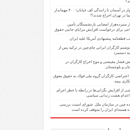
د؟
از پرواز در آسمان تا رانندگی کف خیابان؛ ۴۰۰ مهماندار
ما در تهران اخراج شدند؟!
 سیزده‌هزار امضایی بازنشستگان تأمین
عی برای درخواست افزایش مزایای جانبی حقوق
 قطعنامه پیشنهادی آمریکا علیه ایران
شتم کارگران ایرانی چای‌چین در ترکیه پس از
ه دستمزد
ش فشار معیشتی و موج اخراج کارگران در
ان و بلوچستان
اعتراضی کارگران گروه ملی فولاد به حقوق معوق
اری بیمه
ی از افزایش نگرانی‌ها در رابطە با خطر اجرای
اعدام هشت زندانی سیاسی
ده چین در سازمان ملل: شورای امنیت بررسی
ه هسته‌ای ایران را متوقف کرده است