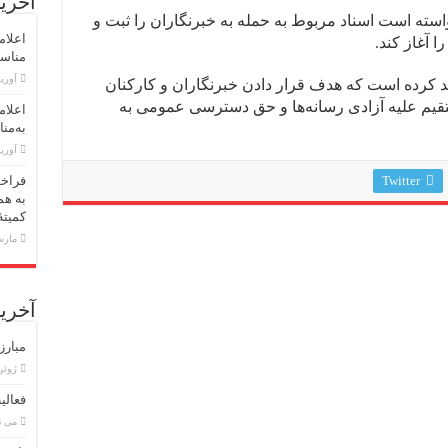
آخرین
استه است اسناد مربوط به حمله به خبرنگاران را ثبت و
اعلام
 آغاز کند.
مناسبت اول 
آوریل 30,
کید کرده است که هدف قرار دادن خبرنگاران و کارکنان
قیم علیه آزادی رسانه‌ها و حق دسترسی عمومی به
اعلام
به‌منا
آوریل 23,
Twitter
فراخو
به هم
کمیته
مارس 18,
آخرین
مبارز
ژوئن 8, 6
فعالی
می 26, 2026