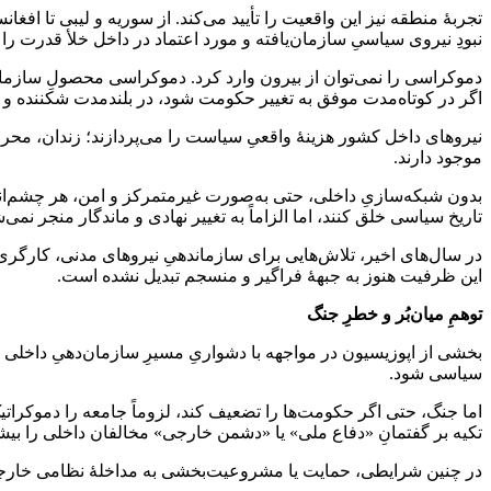
تجربۀ منطقه نیز این واقعیت را تأیید می‌کند. از سوریه و لیبی تا ا
نبودِ نیروی سیاسیِ سازمان‌یافته و مورد اعتماد در داخل خلأ قدرت را 
دموکراسی را نمی‌توان از بیرون وارد کرد. دموکراسی محصولِ سازمان‌
اگر در کوتاه‌مدت موفق به تغییر حکومت شود، در بلندمدت شکننده و ناپ
نیروهای داخل کشور هزینۀ واقعیِ سیاست را می‌پردازند؛ زندان، محرو
موجود دارند.
بدون شبکه‌سازیِ داخلی، حتی به‌صورت غیرمتمرکز و امن، هر چشم‌انداز
تاریخ سیاسی خلق کنند، اما الزاماً به تغییر نهادی و ماندگار منجر نمی‌ش
در سال‌های اخیر، تلاش‌هایی برای سازماندهیِ نیروهای مدنی، کارگر
این ظرفیت هنوز به جبهۀ فراگیر و منسجم تبدیل نشده است.
توهمِ میان‌بُر و خطرِ جنگ
بخشی از اپوزیسیون در مواجهه با دشواریِ مسیرِ سازمان‌دهیِ داخلی‌ ب
سیاسی شود.
اما جنگ، حتی اگر حکومت‌ها را تضعیف کند، لزوماً جامعه را دموکراتی
تکیه بر گفتمانِ «دفاع ملی» یا «دشمن خارجی» مخالفان داخلی را بی
در چنین شرایطی، حمایت یا مشروعیت‌بخشی به مداخلۀ نظامی خارجی، نه‌ت