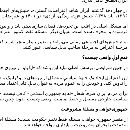
ایران انطباق کامل ندارد.
۱۳۹۶، آبان ۱۳۹۸، جنبش «زن، زندگی، آزادی» در ۱۴۰۱ و اعتراضات دی ۱۴۰۴. این جنبش‌ها نشان داده‌اند که جامعۀ ایران ظرفیت بالایی برای اعلام اعتراض، نارضایتی و خشم از وضعیت موجود دارد.
اما مشکل اصلی در اغلب این تجربه‌ها، فقدانِ سازماندهیِ پایدار و نبود
فرسوده و منحرف شده است. به‌بیان دیگر، مسئله فقط کمبودِ اعتراض 
تمام جنبش‌های اجتماعی زمانی می‌توانند به تغییر پایدار منجر شوند
مرحلۀ اعتراض به مرحلۀ ساختِ بدیل سیاسی عبور کنند.
قدمِ اولِ واقعی چیست؟
در چنین شرایطی، پرسش اصلی نباید این باشد که «آیا باید از نیروی خارج
این قدمِ اول ایجاد یک جبهۀ سیاسیِ متشکل از نیروهای دموکراتیک و جم
را تدوین کند، و خودش را به عموم مردم به‌عنوان بدیلِ قابل‌اعتماد معر
برای مردم ایران صرفاً شعار «نه به جمهوری اسلامی» کافی نیست. ج
سیاست خارجی مستقل و حفظ تمامیت ارضی چیست. بدون چنین تصویری، ح
جمهوری‌خواهی و مسئلۀ مشروعیت
ا‌ز منظر جمهوری‌خواهی، مسئله فقط تغییر حکومت نیست؛ مسئلۀ اص
بلندمدت با بحران مشروعیت و پایداری مواجه خواهد شد.