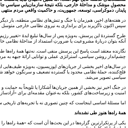
محصولِ موشک و مداخلۀ خارجی، بلکه نتیجۀ سازمان‌یابیِ سیاسیِ جامعه
پایدار، دموکراسی، توسعه، جمهوریت، و حاکمیت واقعیِ مردم منتهی
در هفته‌های اخیر، هم‌زمان با جنگ و تنش‌های نظامیِ منطقه، بار دیگ
سپس اکنون ناگزیرند برای براندازی به نیروی نظامی خارجی متوسل 
طرحِ گستردۀ این پرسش، به‌ویژه پس از سال‌ها تبلیغِ ایدۀ «تغییر رژ
آنکه بتوان دربارۀ مشروعیت یا ضرورتِ استمداد از مداخلۀ نظامی خار
نگارنده معتقد است پاسخ این پرسش منفی است. نه‌تنها همۀ راه‌ها طی ن
چشم‌انداز روشن سیاسی، استراتژی عملی و توانایی ارائۀ جبهه به مردم
در سال‌های اخیر بخشی از جریان‌های اپوزیسیون، به‌ویژه طیف‌هایی از
فلج‌کننده، حملۀ نظامی محدود یا گسترده تضعیف و سرنگون خواهد شد
سیاسی تصویر می‌شد.
در جنگ اخیر نیز بخشی از همین جریان‌ها آشکارا یا تلویحاً به حمایت
امنیت و زیرساخت‌های کشور، بلکه به‌عنوان مقدمه‌ای برای «آزادسازی
اما مسئلۀ اساسی اینجاست که چنین تصوری نه با تجربه‌های تاریخی 
همۀ راه‌ها هنوز طی نشده‌اند
یکی از پرتکرارترین گزاره‌ها در این بحث‌ها آن است که «همۀ راه‌ها ر