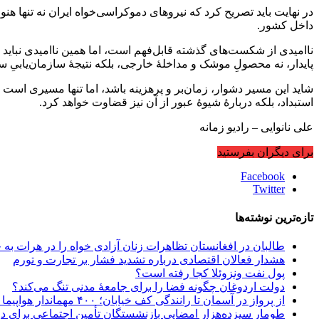
در نهایت باید تصریح کرد که نیروهای دموکراسی‌خواه ایران نه تنها هنو
داخل کشور.
ناامیدی از شکست‌های گذشته قابل‌فهم است، اما همین ناامیدی نباید به س
پایدار، نه محصولِ موشک و مداخلۀ خارجی، بلکه نتیجۀ سازمان‌یابیِ
شاید این مسیر دشوار، زمان‌بر و پرهزینه باشد، اما تنها مسیری است ک
استبداد، بلکه دربارۀ شیوۀ عبور از آن نیز قضاوت خواهد کرد.
علی نانوایی – رادیو زمانه
برای دیگران بفرستید
Facebook
Twitter
تازه‌ترین نوشته‌ها
طالبان در افغانستان تظاهرات زنان آزادی خواه را در هرات به
هشدار فعالان اقتصادی درباره تشدید فشار بر تجارت و تورم
پول نفت ونزوئلا کجا رفته است؟
دولت اردوغان چگونه فضا را برای جامعهٔ مدنی تنگ می‌کند؟
از پرواز در آسمان تا رانندگی کف خیابان؛ ۴۰۰ مهماندار هواپیما در تهران اخراج شدند؟!
طومار سیزده‌هزار امضایی بازنشستگان تأمین اجتماعی برای 