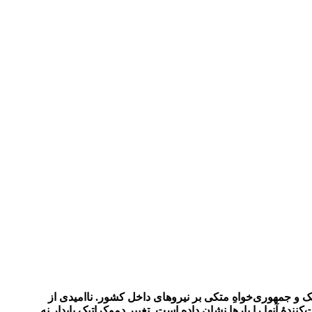
اتیک و جمهوری‌خواهِ متکی بر نیروهای داخل کشور. ناامیدی از
ندۀ آنها را بارها نشان داده است. تغییر دموکراتیکِ پایدار نه