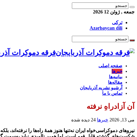
جمعه , ژوئن 12 2026
ترکی
Azərbaycan dili
فرقه دموکرات آذرب
صفحه اصلی
خبرها
بیانیه‌ها
مقاله‌ها
آرشیو نشریه آذربایجان
تماس با ما
آن آزادراهِ نرفته
می 13, 2026
خبرها
24 دیده شده
نیروهای دموکراسی‌‌خواه ایران نه‌تنها هنوز همۀ راه‌ها را نرفته‌اند، 
شکست‌های گذشته قابل‌ فهم است، اما همین ناامیدی نباید به‌سمت گزینه‌ه