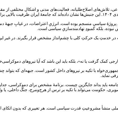
ِ پروژۀ سیاسیِ منسجم بوده است. انرژیِ اعتراضات، در غیابِ جبهۀ دموکر
نبوده، بلکه کمبودِ نهادمندسازیِ سیاسی است.
 که در خدمتِ یک حرکتِ کلی با چشم‌انداز مشخص قرار بگیرند. در غیر ا
ی کمک گرفت یا نه»، بلکه باید این باشد که آیا نیروهای دموکراسی‌خواه ا
هوری‌خواه با تکیه بر نیروهای داخل کشور است. جبهه‌ای که بتواند چشم‌
فی نماید.
امعه باید بداند جایگزین چیست. برنامۀ مشخص برای دموکراسی، جدای
کومت می‌تواند با تکیه بر ترس از هرج‌ومرج، جنگ داخلی، یا وابستگ
لی منشأ مشروعیتِ قدرت سیاسی است. هر تغییری که بدون اتکای اصل