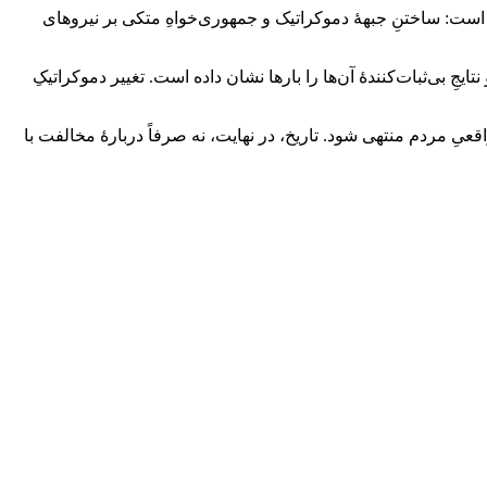
شده است: ساختنِ جبهۀ دموکراتیک و جمهوری‌خواهِ متکی بر نیروهای
ِ بی‌ثبات‌کنندۀ آن‌ها را بارها نشان داده است. تغییر دموکراتیکِ
عیِ مردم منتهی شود. تاریخ، در نهایت، نه صرفاً دربارۀ مخالفت با