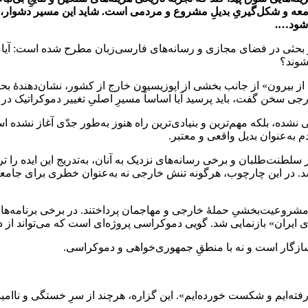
 و شکل‌گیریِ بدیلِ مشروع و مردمی است. شاید این مسیر دشوار، زمان‌
 شود….
ر بحثی در فضای مجازی و رسانه‌های فارسی‌زبان مطرح شده است: آیا نیر
شوند؟
یم از بیرون» از جانب بخشی از اپوزیسیون خارج از کشور، نشان‌دهندۀ ب
جی سخن گفت، باید پرسید آیا اساساً مسیرِ اصلیِ تغییر دموکراتیک در
شده، بلکه مهم‌ترین و بنیادی‌ترین راه هنوز به‌طور جدّی آغاز نشده اس
 به‌عنوان بدیل واقعی و معتبر.
 سلطنت‌طلبان و برخی رسانه‌های نزدیک به آنان، به‌تدریج این ایده را
. در این چارچوب، هرگونه تنش خارجی نه به‌عنوان خطری برای جامعه 
 و مشروعیت‌بخشیِ حملۀ خارجی و مهاجمان پرداختند. در برخی برنامه‌ها
 ایران» بازنمایی شد. گویی دموکراسی پروژه‌ای است که می‌تواند از 
سازگار است و نه با منطقِ جمهوری‌خواهی و دموکراسی.
ا رفته‌ایم و شکست خورده‌ایم». این گزاره، هرچند از سرِ خستگی و ناام