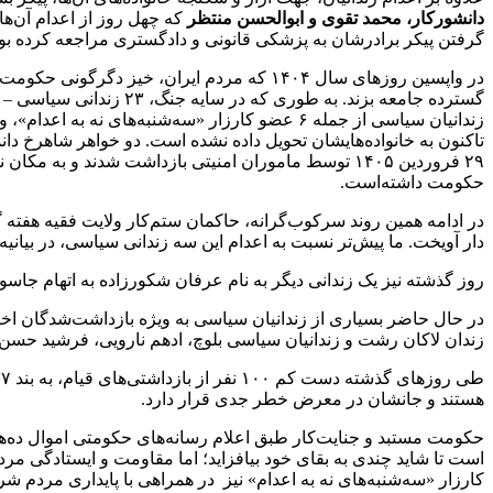
دانشورکار، محمد تقوی و ابوالحسن منتظر
که چهل روز از اعدام آن‌ها
گرفتن پیکر برادرشان به پزشکی قانونی و دادگستری مراجعه کرده بودند، روز ۲۹ فروردین ۱۴۰۵ توسط ماموران امنیتی ب
در واپسین روز‌های سال ۱۴۰۴ که مردم ایرا
زندانیان سیاسی از جمله ۶ عضو کارزار «سه‌شنبه‌ه
تاکنون به خانواده‌هایشان تحویل داده نشده است. دو خواهر شاهرخ دا
۲۹ فروردین ۱۴۰۵ توسط ماموران امنیتی بازداشت شدند و 
حکومت داشته‌است.
دار آویخت. ما پیش‌تر نسبت به اعدام این سه زندانی سیاسی، در بیانیه کارزار، سه شنبه ۱۵ اردیبهشت، همراه با ذکر اسامی
روز گذشته نیز یک زندانی دیگر به نام عرفان شکورزاده به اتهام جاس
در حال حاضر بسیاری از زندانیان سیاسی به ویژه بازداشت‌شد‌گان اخیر
زندان لاکان رشت و زندانیان سیاسی بلوچ، ادهم نارویی، فرشید حسن
هستند و جانشان در معرض خطر جدی قرار دارد.
حکومت مستبد و جنایت‌کار طبق اعلام رسانه‌های حکومتی اموال ده‌ه
است تا شاید چندی به بقای خود بیافزاید؛ اما مقاومت و ایستادگی مرد
کارزار «سه‌شنبه‌های نه به اعدام» نیز در همراهی با پایداری مردم شری