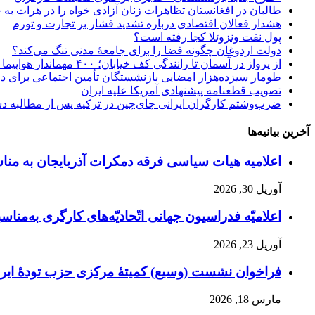
طالبان در افغانستان تظاهرات زنان آزادی خواه را در هرات به
هشدار فعالان اقتصادی درباره تشدید فشار بر تجارت و تورم
پول نفت ونزوئلا کجا رفته است؟
دولت اردوغان چگونه فضا را برای جامعهٔ مدنی تنگ می‌کند؟
از پرواز در آسمان تا رانندگی کف خیابان؛ ۴۰۰ مهماندار هواپیما در تهران اخراج شدند؟!
طومار سیزده‌هزار امضایی بازنشستگان تأمین اجتماعی برای 
تصویب قطعنامه پیشنهادی آمریکا علیه ایران
ضرب‌وشتم کارگران ایرانی چای‌چین در ترکیه پس از مطالبه د
آخرین بیانیه‌ها
اعلامیه هیات سیاسی فرقه دمکرات آذربایجان به مناسبت اول ماه مه، ۱۱ ار
آوریل 30, 2026
اعلامیّه فدراسیون جهانی اتّحادیّه‌های کارگری به‌مناسبت
آوریل 23, 2026
فراخوان نشست (وسیع)‌ کمیتهٔ‌ مرکزی حزب تودهٔ ایرا
مارس 18, 2026