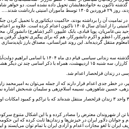
 گذشته تاکنون به خانواده‌هایشان تحویل داده نشده است. دو خواهر شا
ازداشت شدند….
ن، خیز دگرگونی حکومت در تمامیت آن را برداشته بودند، حاکمیت دیکتاتوری ب
گسترده جامعه بزند. به طوری که در سایه جنگ، ۲۳ زندانی سیاسی – امنیتی را از 
ای نه به اعدام»، وحید بنی‌عامریان، پویا قبادی، بابک علیپور، اکبر (شاهرخ) دان
نشورکار، اعظم و اکرم دانشورکار، هم که برای پیگیری تحویل گرفتن پ
به مکان نامعلوم منتقل گردیده‌اند. این روند غیرانسانی، مصداق بارز ناپدید
در ادامه همین روند سرکوب‌گرانه، حاکمان ستم‌کار ولای
 چند تن دیگر هشدار داده بودیم.
وسی در زندان قزلحصار اعدام شد.
، در خطر جدی اعدام قرار دارند که از جمله می‌توان به امیرمحمد زار
‌زهی، حسین شاهوزهی، نسیمه اسلام‌زهی و سلیمان شه‌بخش اشاره نمود
طی روزهای گذشته دست کم ۱۰۰ نفر از بازداشتی‌های قیام، به بند ۳۷ واحد ۳ زندان قزلحصار منتقل شده
ا تن از شهروندان معترض را مصادر کرده و با این اشکال متنوع سرک
م و جوانان دلاور ایران در خیزش‌ها و زندان‌ها ثابت کرده که این حک
ف ایران تا لغو مجازات اعدام و آزادی ایران با تمام توان می‌ایستد و ا