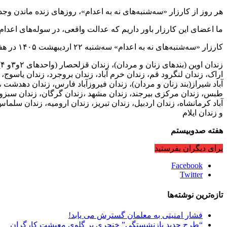
هر روز از کارزار «سه‌شنبه‌های نه به اعدام»، روز‌های زنده‌ ماندن 
ما اعضای این کارزار باور داریم که عدالت واقعی، در سوله‌های اعدام 
کارزار «سه‌شنبه‌های نه به اعدام» سه‌شنبه ۲۲ اردیبهشت ۱۴۰۵ در هفته صدوبیستم در ۵۶ زندان زیر در اعتصاب غذا می‌باشد:
ز
اراک، زندان لنگرود قم، زندان خرم آباد، زندان بروجرد، زندان یاسوج، 
آباد شیراز(بند زنان و مردان)، زندان فیروزآباد فارس، زندان دهدشت ، ز
طبس، زندان مرکزی بیرجند، زندان مشهد ،زندان گرگان، زندان سبزوار،
آباد کرمانشاه، زندان اردبیل، زندان تبریز، زندان ارومیه، زندان سلماس
و زندان ایلام
هفته صدوبیستم
برای دیگران بفرستید
Facebook
Twitter
تازه‌ترین نوشته‌ها
فشار امنیتی به معلمان گسترش می یابد!
“طرح جدید بازنشستگی” خنجری بر گلوی معیشت کارگران