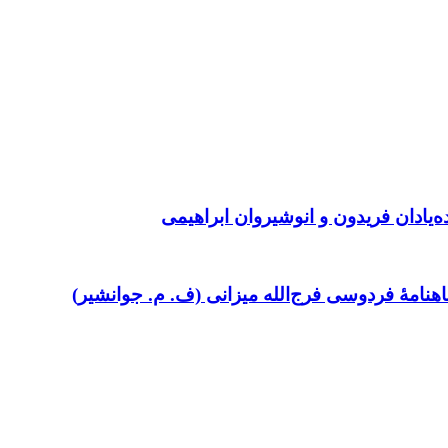
ده‌یادان فریدون و انوشیروان ابراهیمی
امۀ فردوسی فرج‌الله میزانی (ف. م. جوانشیر)