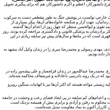
هرخ دانشورکار، اعظم و اکرم دانشورکار، هم که برای پیگیری تحویل
ا تحمیل کردن جنگ خارجی توانست در پوشش جنگ به طور مقطعی دست به سرکوب
ابتدای سال ۱۴۰۵ تاکنون اعدام کرده است. علاوه بر اعدام زندانیان، جهت آزار و شکنجه‌ خانواده‌های آن‌ها، پیکر بسیاری از
شورکار، محمد تقوی و ابوالحسن منتظر که چهل روز از اعدام آن‌ها گذشته
یکر برادرشان به پزشکی قانونی و دادگستری مراجعه کرده بودند، روز
سازی قهری است که در ماه‌ها و سال‌های پیش نیز سابقه زیادی در این
ت فقیه هفته گذشته سه زندانی سیاسی قیام دی ماه ۱۴۰۴ با اسامی ابراهیم دولت‌آبادی، مهدی رسولی و محمدرضا میری را در زندان وکیل آباد مشهد به
ع، محمدرضا عبدالله‌پور در زندان قزلحصار و علی پیشه‌ور زاده در
 که در یک روند دادرسی ناعادلانه و غیرشفاف محاکمه شده‌اند.
‌اند که با تراکم و کمبود امکانات اولیه زیستی مواجه هستند که اکثر آن‌ها نیز با اتهامات سنگین روبرو
وب و اعدام‌های کم سابقه در پی ایجاد فضای رعب و وحشت در جامعه
ومت محکوم به رفتن و آزادی و برابری بیش از همیشه نزدیک است.
ین کارزار اکنون به نماد مقاومت تبدیل شده‌است.