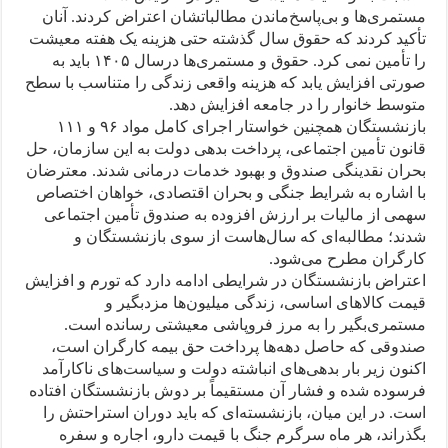
مستمری‌ها و بی‌پاسخ‌ماندن مطالباتشان اعتراض کردند. آنان
تأکید کردند که حقوق سال گذشته حتی هزینه یک هفته معیشت
را تأمین نمی‌ کرد. حقوق و مستمری‌ها درسال ۱۴۰۵ باید به
صورتی افزایش یابد که هزینه واقعی زندگی را متناسب با سطح
متوسط خانوار را در جامعه افزایش دهد.
بازنشستگان همچنین خواستار اجرای کامل مواد ۹۶ و ۱۱۱
قانون تأمین اجتماعی، پرداخت بدهی دولت به این سازمان، حل
بحران نقدینگی صندوق و بهبود خدمات درمانی شدند. معترضان
با اشاره به شرایط جنگی و بحران اقتصادی، خواهان اختصاص
سهمی از مالیات بر ارزش افزوده به صندوق تأمین اجتماعی
شدند؛ مطالبه‌ای که سال‌هاست از سوی بازنشستگان و
کارگران مطرح می‌شود.
اعتراض بازنشستگان در شرایطی ادامه دارد که تورم و افزایش
قیمت کالاهای اساسی، زندگی میلیون‌ها مزدبگیر و
مستمری‌بگیر را به مرز فروپاشی معیشتی رسانده است.
صندوقی که حاصل دهه‌ها پرداخت حق بیمه کارگران است،
اکنون زیر بار بدهی‌های انباشته دولت و سیاست‌های ناکارآمد
فرسوده شده و فشار آن مستقیماً بر دوش بازنشستگان افتاده
است. در این میان، بازنشسته‌ای که باید دوران استراحتش را
بگذراند، هر ماه سرگرم جنگ با قیمت دارو، اجاره و سفره