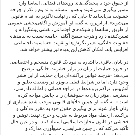
از حقوق خود یا پیچیدگی‌های روندهای قضائی، اساسا وارد
مسیر پیگیری نمی‌شوند و همین مسئله به تداوم و تکرار چرخه
خشونت می‌انجامد تا جایی که در نهایت ناگزیر به اقدام قانونی
می‌شوند». از این‌رو، به گفته او، آموزش و آگاهی‌بخشی عمومی
از طریق رسانه‌ها و شبکه‌های اجتماعی، نقشی پیشگیرانه و
تعیین‌کننده دارد و هرچه سطح آگاهی جامعه نسبت به پیامدهای
خشونت خانگی، تغییر نگرش‌ها و تقویت حساسیت اجتماعی
افزایش یابد، امکان کاهش این پدیده نیز بیشتر خواهد شد.
در پایان، باقری با اشاره به نبود یک قانون منسجم و اختصاصی
در حوزه حمایت از زنان در برابر خشونت خانگی، توضیح
می‌دهد: «هرچند قوانین پراکنده‌ای برای حمایت از این قشر
وجود دارد، اما در شرایط فعلی به‌ویژه در وضعیت تعلیق و
آتش‌بس، تراکم پرونده‌ها در مراجع قضائی و اطاله دادرسی،
دسترسی مؤثر زنان به حقوقشان را با چالش مواجه کرده
است». به گفته او، همین خلأهای قانونی موجب شده بسیاری از
زنان ناچار شوند برای پیگیری حقوق خود به مقررات کلی و
پراکنده، از‌جمله مواد مربوط به ضرب و جرح، تهدید، توهین و
فحاشی در قانون مجازات اسلامی‌ استناد کنند. او در عین حال
تأکید می‌کند که در چنین شرایطی، جمع‌آوری مدارک و
مستندات برای اثبات خشونت به‌ویژه در فضای بسته و