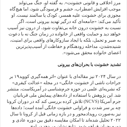
مرز اخلاقی و قانونی خشونت». به گفته او، جنگ می‌تواند
موجب افزایش اضطراب، خشم و فرسودگی شود، اما هیچ‌گاه
مجوزی برای خشونت علیه همسر، کودک یا سالمند نیست. او
تأکید می‌کند: «جامعه‌ای که درگیر تهدید بیرونی است، اگر
نسبت به خشونت درون خانه بی‌تفاوت شود، از درون نیز آسیب
خواهد دید و حمایت واقعی از خانواده در زمان جنگ نه با دعوت
به صبر و تحمل، بلکه با ایجاد سازوکارهای واقعی برای امنیت،
شنیده‌شدن، مداخله زودهنگام و حفاظت از آسیب‌پذیرترین
اعضای خانواده محقق می‌شود».
تشدید خشونت با بحران‌های بیرونی
در سال ۲۰۲۴ نیز مقاله‌ای با عنوان «اثر همه‌گیری کووید۱۹ بر
جراحات ناشی از خشونت خانگی» در مجله «عدالت کیفری»
که نشریه‌ای علمی در حوزه جرم‌شناسی در آمریکاست، منتشر
شد. این پژوهش با استفاده از داده‌های پیمایش ملی قربانیان
جرم آمریکا (NCVS) تلاش کرده بررسی کند که در دوران کرونا
چه بر سر شدت و فراوانی خشونت خانگی آمده است؛ داده‌ها
نیز به‌صورت رویدادمحور و در بازه زمانی قبل از کرونا تا سال
۲۰۲۲ تحلیل شده‌اند تا امکان مقایسه دقیق بین دوره عادی و
دوره بحران فراهم شود. نتایج نشان می‌دهد در اوج