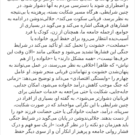
و اضطراری شوند یا دسترسی مردم به آنها دشوار شود. در
چنین شرایطی، هرگاه مسیر شکایت بسته، پرهزینه یا بی‌نتیجه
به نظر برسد، قربانی سکوت می‌کند». جلالی‌ندوشن در ادامه به
فشارهای فرهنگی اشاره می‌کند و می‌گوید در بسیاری از
جوامع، ازجمله جامعه ما، همچنان از زن، کودک یا فرد
آسیب‌دیده انتظار می‌رود برای حفظ آبرو، خانواده یا
«مصلحت»، خشونت را تحمل کند. او تأکید می‌کند در شرایط
جنگی این فشارها تشدید می‌شود و جملاتی مانند «الان وقت این
حرف‌ها نیست»، «همه مشکل دارند» یا «خانواده را از هم
نپاش» که ظاهرا اخلاقی به نظر می‌رسند، در عمل می‌توانند به
پنهان‌شدن خشونت و تنهاماندن قربانی منجر شوند. او عامل
چهارم را «وابستگی اقتصادی» می‌داند و توضیح می‌دهد: «زمانی
که جنگ موجب کاهش درآمد خانواده می‌شود، امکان جدایی،
جابه‌جایی، شکایت یا حتی مراجعه به خدمات حمایتی برای
قربانیان دشوارتر می‌شود». به گفته او، بسیاری از افراد در
چنین شرایطی با این نگرانی مواجه‌اند که در صورت شکایت،
سرپناه، درآمد، حمایت خانوادگی یا حتی حضانت فرزند خود را
از دست بدهند. جلالی‌ندوشن در پایان می‌گوید در شرایط جنگی
باید هم‌زمان دو نکته را در نظر گرفت: «از یک‌ سو فهم و درک
فشار روانی جامعه و پرهیز از انکار آن و از سوی دیگر حفظ