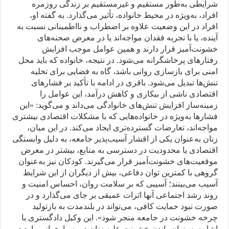
شرایطی به‌طور مستقیم و غیرمستقیم بر زندگی روزمره
افراد، به‌ویژه در محیط خانواده، تأثیر می‌گذارد. به گفته او،
افراد در این وضعیت علاوه بر اضطراب و نااطمینانی نسبت به
آینده، یا با تجربه فقدان مواجه‌اند یا در معرض صحنه‌های
خشونت‌آمیز قرار دارند و همین عوامل موجب افزایش
رفتارهای پرخاشگرانه می‌شود. در نتیجه، خانواده که باید محل
امنی برای بازسازی روانی باشد، گاه به فضایی برای تخلیه
تنش‌ها تبدیل می‌شود. باقری در ادامه با تأکید بر فشارهای
اقتصادی ناشی از بیکاری و کاهش درآمد، این عوامل را
زمینه‌ساز افزایش تنش‌های خانوادگی می‌داند و می‌گوید: «این
فشارها به‌ویژه در خانواده‌هایی که با مشکلات اقتصادی بیشتری
مواجه‌اند، تعارضات گسترده‌تری ایجاد می‌کند. در این میان،
زنان به‌عنوان یکی از اقشار آسیب‌پذیر جامعه، به دلیل وابستگی
اقتصادی یا محدودیت در دسترسی به منابع، بیشتر در معرض
موقعیت‌های خشونت‌آمیز قرار می‌گیرند. کودکان نیز به‌عنوان
گروهی با کمترین توان دفاعی، بیش از دیگران از این شرایط
آسیب می‌بینند؛ آسیبی که بر سلامت روان، احساس امنیت و
روند رشد اجتماعی آنها اثرات عمیقی بر جای می‌گذارد و در
صورت نبود حمایت کافی، می‌تواند در بلندمدت به بازتولید
چرخه خشونت در جامعه منجر شود». این وکیل دادگستری با
اشاره به پنهان‌ماندن خشونت علیه زنان در بسیاری از موارد در