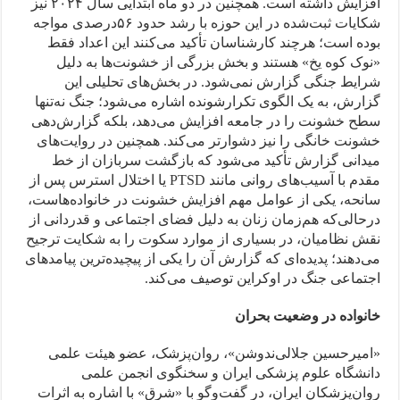
افزایش داشته است. همچنین در دو ماه ابتدایی سال ۲۰۲۴ نیز
شکایات ثبت‌شده در این حوزه با رشد حدود ۵۶درصدی مواجه
بوده است؛ هرچند کارشناسان تأکید می‌کنند این اعداد فقط
«نوک کوه یخ» هستند و بخش بزرگی از خشونت‌ها به دلیل
شرایط جنگی گزارش نمی‌شود. در بخش‌های تحلیلی این
گزارش، به یک الگوی تکرارشونده اشاره می‌شود؛ جنگ نه‌تنها
سطح خشونت را در جامعه افزایش می‌دهد، بلکه گزارش‌دهی
خشونت خانگی را نیز دشوارتر می‌کند. همچنین در روایت‌های
میدانی گزارش تأکید می‌شود که بازگشت سربازان از خط
مقدم با آسیب‌های روانی مانند PTSD یا اختلال استرس پس از
سانحه، یکی از عوامل مهم افزایش خشونت در خانواده‌هاست،
درحالی‌که هم‌زمان زنان به دلیل فضای اجتماعی و قدردانی از
نقش نظامیان، در بسیاری از موارد سکوت را به شکایت ترجیح
می‌دهند؛ پدیده‌ای که گزارش آن را یکی از پیچیده‌ترین پیامدهای
اجتماعی جنگ در اوکراین توصیف می‌کند.
خانواده در وضعیت بحران
«امیرحسین جلالی‌ندوشن»، روان‌پزشک، عضو هیئت علمی
دانشگاه علوم پزشکی ایران و سخنگوی انجمن علمی
روان‌پزشکان ایران، در گفت‌وگو با «شرق» با اشاره به اثرات