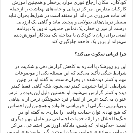
کودکان، امکان ارجاع فوری موارد پرخطر و همچنین آموزش
کارکنان مدارس، مراکز درمانی و خانه‌های بهداشت را از‌جمله
اقدامات ضروری می‌داند. او معتقد است در شرایط بحران‌ نباید
منتظر درمان‌های طولانی و پیچیده ماند و گاهی یک ارزیابی
درست از میزان خطر، یک تماس حمایتی، تدوین یک برنامه
ایمنی برای زنان یا کودکان یا مداخله یک مددکار آموزش‌دیده
می‌تواند از بروز یک فاجعه جلوگیری کند.
چرا قربانی سکوت می‌کند؟
این روان‌پزشک با اشاره به کاهش گزارش‌دهی و شکایت در
شرایط جنگی تأکید می‌کند که این مسئله یکی از موضوعات
مهم و کمتر دیده‌شده در بحران‌هاست. به گفته او، در چنین
شرایطی الزاما خشونت کمتر نمی‌شود، بلکه گاهی فقط کمتر
دیده و کمتر گزارش می‌شود. او نخستین دلیل این پدیده را ترس
عنوان می‌کند: «ترس از انتقام فرد خشونتگر، ترس از بی‌پناهی
و بی‌آبرویی، نگرانی از فروپاشی خانواده و همچنین این احساس
که هیچ نهادی توان حمایت واقعی را ندارد». به گفته او، در
جنگ‌ها اختلال در ارائه خدمات اجتماعی نیز عامل مهم دیگری
است: «به‌گونه‌ای که پلیس، دادگاه، اورژانس اجتماعی، مراکز
درمانی و نهادهای حمایتی ممکن است درگیر اولویت‌های امنیتی