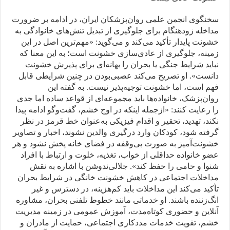
سخنگوی انجمن علمی روان‌پزشکان ایران، در ادامه بر ضرورت
مداخله زودهنگام برای جلوگیری از تبدیل تنش‌های خانوادگی به
خشونت پایدار تأکید می‌کند و می‌گوید: «مهم‌ترین اصل در این
زمینه، جلوگیری از عادی‌سازی خشونت است؛ به این معنا که
نباید شرایط جنگی یا بحران را بهانه‌ای برای پذیرش خشونت
دانست». او تصریح می‌کند عصبی‌بودن در چنین شرایطی قابل
فهم است، اما خشونت توجیه‌پذیر نیست. به گفته این
روان‌پزشک، خانواده‌ها باید مجموعه‌ای از قواعد ساده اما جدی
را رعایت کنند: «از‌جمله اینکه در اوج خشم، گفت‌وگو ادامه پیدا
نکند، تهدید، تحقیر و اقدام فیزیکی به‌عنوان خط قرمز در نظر
گرفته شود، کودکان وارد درگیری والدین نشوند، اخبار و تصاویر
خشونت‌آمیز به‌ صورت بی‌وقفه در فضای خانه پخش نشود و هر
عضو خانواده حداقلی از خواب، تغذیه، خلوت و ارتباط با افراد
شنوا و حامی را حفظ کند». جلالی‌ندوشن با اشاره به نقش
مداخلات اجتماعی در کاهش خشونت خانگی در شرایط بحران
تأکید می‌کند این مداخلات باید کم‌هزینه، در دسترس و غیر
انگ‌زننده باشند. او خدماتی مانند خطوط تلفنی بحران، مشاوره
آنلاین و حضوری کوتاه‌مدت، آموزش عمومی در زمینه مدیریت
خشم، تقویت خدمات مددکاری اجتماعی، حمایت از مادران و