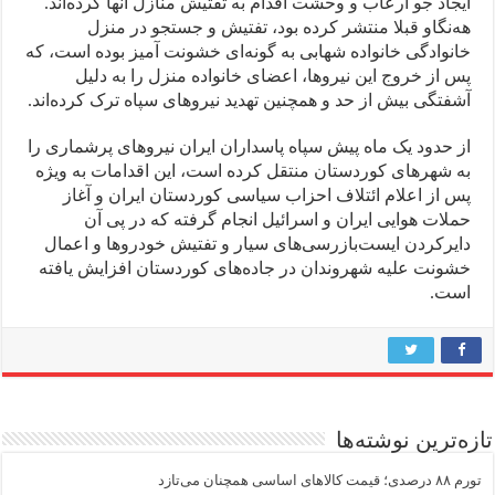
ایجاد جو ارعاب و وحشت اقدام به تفتیش منازل آنها کرده‌‌اند.
هەنگاو قبلا منتشر کردە بود، تفتیش و جستجو در منزل
خانوادگی خانوادە شهابی بە گونەای خشونت آمیز بودە است، کە
پس از خروج این نیروها، اعضای خانوادە منزل را بە دلیل
آشفتگی بیش از حد و همچنین تهدید نیروهای سپاه ترک کردەاند.
از حدود یک ماه پیش سپاه پاسداران ایران نیروهای پرشماری را
به شهرهای کوردستان منتقل کرده است، این اقدامات به ویژه
پس از اعلام ائتلاف احزاب سیاسی کوردستان ایران و آغاز
حملات هوایی ایران و اسرائیل انجام گرفتە کە در پی آن
دایرکردن ایست‌بازرسی‌های سیار و تفتیش خودروها و اعمال
خشونت علیە شهروندان در جادەهای کوردستان افزایش یافتە
است.
تازه‌ترین نوشته‌ها
تورم ۸۸ درصدی؛ قیمت کالاهای اساسی همچنان می‌تازد