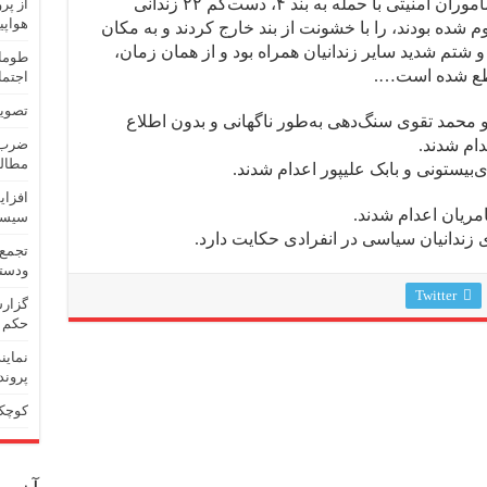
شامگاه یکشنبه، نیروهای گارد زندان و ماموران امنیتی با حمله به بند ۴، دست‌کم ۲۲ زندانی
هواپی
م شده بودند، را با خشونت از بند خارج کردند و به مکان
و شتم شدید سایر زندانیان همراه بود و از همان زمان،
طومار
ا قطع شده است….
اجتما
تصویب
 و محمد تقوی سنگ‌دهی به‌طور ناگهانی و بدون اطلاع
دام شدند.
ضرب‌و
مطالب
افزای
مریان اعدام شدند.
سیست
 زندانیان سیاسی در انفرادی حکایت دارد.
تجمع 
ودستک
Twitter
گزارش
حکم 
نماین
پروند
کوچک‌