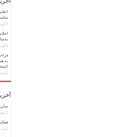
آخرین
اعلام
مناسبت اول 
آوریل 30,
اعلام
به‌منا
آوریل 23,
فراخو
به هم
کمیته
مارس 18,
آخرین
مبارز
ژوئن 8, 6
فعالی
می 26, 2026