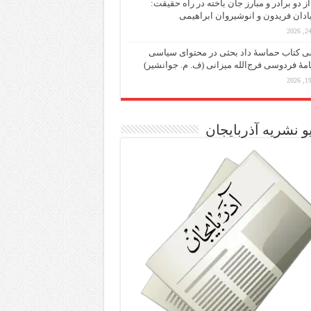
از دو برادر و مبارز جان باخته در راه حقیقت:
یادان فریدون و انوشیروان ابراهیمی
 کتاب حماسۀ داد بحثی در محتوای سیاسی
مۀ فردوسی فرج‌الله میزانی (ف. م. جوانشیر)
و نشریه آذربایجان