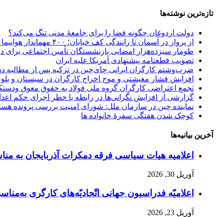
تازه‌ترین نوشته‌ها
دولت اردوغان چگونه فضا را برای جامعهٔ مدنی تنگ می‌کند؟
از پرواز در آسمان تا رانندگی کف خیابان؛ ۴۰۰ مهماندار هواپیما در تهران اخراج شدند؟!
طومار سیزده‌هزار امضایی بازنشستگان تأمین اجتماعی برای 
تصویب قطعنامه پیشنهادی آمریکا علیه ایران
ضرب‌وشتم کارگران ایرانی چای‌چین در ترکیه پس از مطالبه د
افزایش فشار معیشتی و موج اخراج کارگران در سیستان و بلو
تجمع اعتراضی کارگران گروه ملی فولاد به حقوق معوق ودستک
گزارشی از افزایش نگرانی‌ها در رابطە با خطر اجرای حکم اع
نماینده چین در سازمان ملل: شورای امنیت بررسی پرونده هست
کوچک‌ شدن هفتگی سفرهٔ خانواده ها
آخرین بیانیه‌ها
اعلامیه هیات سیاسی فرقه دمکرات آذربایجان به مناسبت اول ماه مه، ۱۱ ار
آوریل 30, 2026
اعلامیّه فدراسیون جهانی اتّحادیّه‌های کارگری به‌مناسبت
آوریل 23, 2026