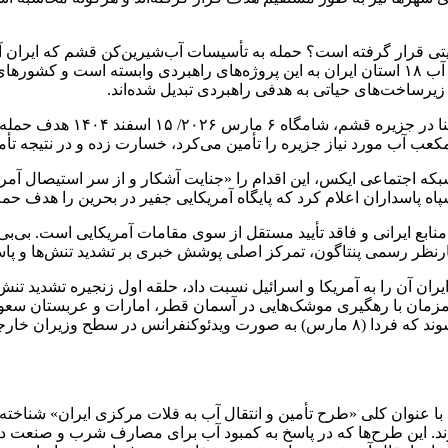
نیتی قرار گرفته است؟ حمله به تأسیسات آب‌شیرین‌کن قشم که ایران آ
یرساخت‌های حیاتی به هدفی راهبردی تبدیل شده‌اند.
بر اساس اظهارات مقامات ایرا
بکه اجتماعی ایکس، این اقدام را «جنایت آشکار و از سر استیصال آمری
پاه پاسداران اعلام کرد که پایگاه آمریکایی جفیر در بحرین را هدف ح
ز منابع ایرانی و فاقد تأیید مستقل از سوی مقامات آمریکایی است. بی‌
اظهارنظر رسمی پنتاگون، تمرکز اصلی پوشش خبری بر تشدید تنش‌ها و
ین‌کن قشم که ایران آن را به آمریکا و اسرائیل نسبت داد، حلقه اول زنجیره تش
همزمان با رهگیری موشک‌هایی در آسمان قطر، امارات و عربستان سعودی
داشت تا خواستار برگزاری نشست فوری و اضطراری اتحادیه عرب شوند که فردا (۸ مارس) ب
 با عنوان کلی «طرح تأمین و انتقال آب به فلات مرکزی ایران» شناخت
وند. این طرح‌ها که در پاسخ به کمبود آب برای مصارف شرب و صنعت