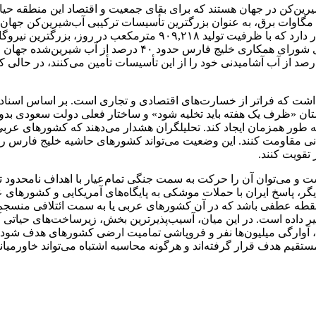
ن‌کن در جهان هستند که برای بقای جمعیت و اقتصاد این منطقه حیات
ظرفیت تولید روزانه بیش از یک میلیون مترمکعب آب شیرین و ۲۴۰۰ مگاوات برق، به عنوان بزرگترین تأسی
امارات متحده عربی نیز تأسیسات عظیم طویله در ابوظبی را در اختیار د
 داشت که فراتر از خسارت‌های اقتصادی و تجاری است. بر اساس اسناد 
ربستان «ظرف یک هفته باید تخلیه شود» و ساختار فعلی دولت سعودی بدو
ه طور همزمان ایجاد کند. تحلیلگران هشدار می‌دهند که کشورهای عربی 
دنی مقاومت کنند. این وضعیت می‌تواند کشورهای حاشیه خلیج فارس را وا
 تقویت کنند.
 و می‌توان آن را حرکت به سمت جنگی تمام‌عیار با اهداف نامحدود تو
یگر، پاسخ ایران با حملات موشکی به پایگاه‌های آمریکایی و کشورهای
ه عطفی باشد که در آن کشورهای عربی یا به سمت ائتلافی منسجم با آ
 تغییر داده است. در این میان، آسیب‌پذیرترین بخش، زیرساخت‌های حیا
، آوارگی میلیون‌ها نفر و فروپاشی تمامیت ارضی کشورهای هدف شود. ب
تقیم هدف قرار گرفته‌اند و هرگونه محاسبه اشتباه می‌تواند خاورمیانه