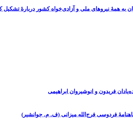
ن به همهٔ نیروهای ملی و آزادی‌خواه کشور دربارهٔ تشکیل ک
ده‌یادان فریدون و انوشیروان ابراهیمی
امۀ فردوسی فرج‌الله میزانی (ف. م. جوانشیر)