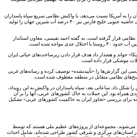
ن را به آمریکا نسبت می‌دهد، با واکنش نظامی سریع سپاه پاسداران
علیه پایگاه آمریکایی جفیر در بحرین مواجه شد. در شرایطی که تأمین آب ۱۸ استان ایران به این پروژه‌های راهبردی وابسته است و کشورهای حاشیه جنوبی خلیج فارس نیز ۴۰ درصد آب شیرین جهان را تولید
نی، تأسیسات آب‌شیرین‌کن شرکت مپنا در جزیره قشم، شامگاه ۶ مارس ۲۰۲۶/ ۱۵ اسفند ۱۴۰۴ هدف حمله نظامی قرار گرفته است. به گفته احمد نفیسی، معاون استاندار
کا» خواند و هشدار داد هدف قرار دادن زیرساخت‌های حیاتی ایران
ملات موشکی قرار داده است.
بی‌سی این گزارش‌ها را «تأییدنشده» توصیف کرده و رسانه‌های غربی
 پاسخ‌های نظامی متقابل در منطقه معطوف شده است.
دید تنش را شکل داد. ساعاتی بعد، سپاه پاسداران در واکنش به این رویداد،
 همراه بود. این حملات به خاک کشورهای عربی، آنها را بر آن
ه صورت ویدئوکنفرانس در سطح وزیران خارجه برای بررسی «تجاوز ایران به حاکمیت کشورهای عربی» تشکیل
ه می‌شوند، مجموعه‌ای از پروژه‌های عظیم ملی هستند که توسط
 در استان‌های مرکزی و شرقی کشور طراحی شده‌اند، شامل احداث