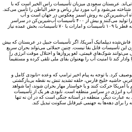
ی‌اند. عربستان سعودی میزبان تأسیسات راس الخیر است که با
سات ترکیبی آب‌شیرین‌کن جهان شناخته می‌شود و آب مورد نیاز ریاض و حفر الباطن را تأمین می‌کند.
ارد که با ظرفیت تولید ۹۰۹,۲۱۸ مترمکعب در روز، بزرگترین نیروگاه آب‌شیرین‌کن به روش اسمز معکوس در جهان است و آب
آشامیدنی حدود ۴.۵ میلیون نفر را تأمین می‌کند. در مجموع، کشورهای شورای همکاری خلیج فارس حدود ۴۰ درصد از آب شیرین‌شده جهان را تولید می‌کنند و بیش از ۴۰۰ تأسیسات آب‌شیرین‌کن در سراسر
منطقه فعال است. کویت ۹۰ درصد، عمان ۸۶ درصد و عربستان ۷۰ درصد از آب آشامیدنی خود را از این تأسیسات تأمین می‌کنند، در حالی که قطر با ۱۰۹ تأسیسات و امارات با ۷۰ تأسیسات، بخش عمده نیاز
فاش‌شده دیپلماتیک آمریکا، اگر تأسیسات جبیل در عربستان که بیش
ن این تأسیسات قابل بقا نیست. چنین حملاتی می‌تواند بحران سریع
می‌توانند شوک‌های قیمتی، لغو پروازها و اختلال موقت انرژی را
دار کند تا امنیت آب را بهعنوان بقای ملی تلقی کرده و مستقیماً
صیف کرد. با توجه به پیام اخیر ترامپ که وعده «نابودی کامل و
 عربی حاشیه خلیج فارس، حلقه تشدید تنش به نقطه بی‌بازگشتی
مریکا حرکت کنند و یا خواستار مهار بحران شوند، اما شواهد
تی آب و انرژی در سراسر منطقه است. نابودی هر یک از تأسیسات
ه عبارت دیگر، منطقه در آستانه جنگی است که در آن نه تنها
 را برای دهه‌ها به جهنمی غیرقابل سکونت تبدیل کند.