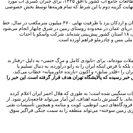
تأسیسات آبگیری و نمک‌زدایی در سواحل جنوبی و خطوط لوله طویل برای انتقال آب شیرین‌سازی‌شده به مقاصد مصرف است. بر اساس مطالعات جامع آب کشور با افق ۱۴۲۵، برای جبران کسری آب مورد
نهایت گزینه دوم با این شرط که تمام هزینه‌ها توسط بخش خصوصی
مهم‌ترین این خطوط انتقال شامل سه مسیر اصلی است: خط یکم با آبگیری از غرب بندرعباس به طول ۸۲۶ کیلومتر تا معادن گل‌گهر سیرجان و اردکان یزد با ظرفیت نهایی ۴۷۰ میلیون مترمکعب در سال، خط
فیت ۲۰۰ میلیون مترمکعب، و خط سوم که آبگیری آن از دریای عمان در محدوده روستای رمین در شرق چابهار انجام می‌شود
و با ۱۳۴۲ کیلومتر طول، آب را به زاهدان، زابل، بیرجند و مشهد منتقل می‌کند. این خطوط مجموعاً ۳۷۰۰ کیلومتر طول دارند و برای تأمین آب ۱۸ استان کشور پیش‌بینی شده‌اند. شرکت واسکو با احداث
ر، ملی مس و چادرملو فراهم آورده است.
لات نبوده‌اند، برای «نابودی کامل و مرگ حتمی» به دلیل «رفتار بد
 با فرض اینکه ایران را به زانو درآورده، به دنبال تسلیم یا
 را «قلدر سابق» و اکنون «بازنده خاورمیانه» خطاب می‌کند،
خبر رسیده که پالایشگاه تهران هدف قرار گرفته است. این خبر را
رات سنگینی شده است؛ به طوری که هلال احمر ایران اعلام کرده
رستان نیز از مدار خارج شده‌اند. با گسترش دامنه اهداف، این آمار می‌تواند فاجعه‌بارتر شود. از
فرودگاه‌های دبی، ابوظبی، کویت و منامه و همچنین تأسیسات نفتی
تژی زمین سوخته» می‌تواند منطقه را به سمت جنگی فراگیر سوق