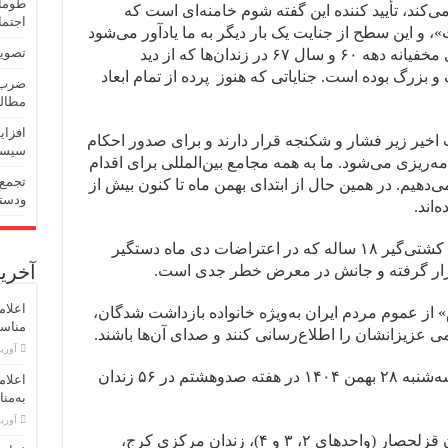
طومار
کند، تأیید کننده این گفته شوم خامنه‌ای است که
اجتما
 این سطح از جنایت یک بار دیگر به ما یادآور می‌شود
تصویب
که ابعاد جنایت علیه بشریت و کشتارهای مخفیانه دهه ۶۰ و سال ۶۷ در زندان‌ها که از دید
و بزرگ بوده است. جنایاتی که هنوز پرده از تمام ابعاد
ضرب‌و
مطالب
افزای
 اخیر زیر فشار و شکنجه‌ قرار دارند و برای صدور احکام
سیست
مه‌ریزی می‌شود. ما به همه مجامع بین‌المللی برای اقدام
تجمع 
‌دهیم. در همین حال از ابتدای بهمن ماه تا کنون بیش از
ودستک
بنا به خبرهای منتشر شده صالح محمدی کشتی‌گیر ۱۸ ساله که در اعتراضات دی ماه دستگیر
آخرین
 قرار گرفته و جانش در معرض خطر جدی است.
اعلام
» از عموم مردم ایران به‌ویژه خانواده بازداشت شدگان،
مناسبت اول 
ی عزیزانشان را اطلاع‌رسانی کنند و صدای آن‌ها باشند.
آوریل 30,
کارزار‌ «سه‌شنبه‌های نه به اعدام» روز سه‌شنبه ۲۸ بهمن ۱۴۰۴ در هفته صدوهشتم در ۵۶ زندان
اعلام
به‌منا
آوریل 23,
زندان اوین‌ (بندهای زنان و مردان)، زندان قزلحصار (واحدهای ۲، ۳ و ۴)، زندان مرکزی کرج،