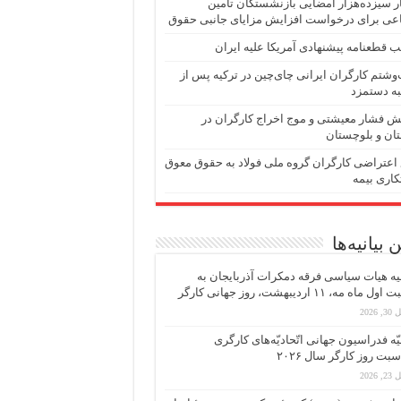
 سیزده‌هزار امضایی بازنشستگان تأمین
عی برای درخواست افزایش مزایای جانبی حقوق
 قطعنامه پیشنهادی آمریکا علیه ایران
شتم کارگران ایرانی چای‌چین در ترکیه پس از
ه دستمزد
ش فشار معیشتی و موج اخراج کارگران در
ان و بلوچستان
اعتراضی کارگران گروه ملی فولاد به حقوق معوق
اری بیمه
 بیانیه‌ها
یه هیات سیاسی فرقه دمکرات آذربایجان به
ماه مه، ۱۱ اردیبهشت، روز جهانی کارگر
 2026
یّه فدراسیون جهانی اتّحادیّه‌های کارگری
سبت روز کارگر سال ۲۰۲۶
 2026