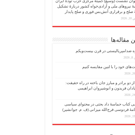
ان نشست (وسیع)‌ کمیتهٔ‌ مرکزی حزب تودهٔ ایران
هٔ نیروهای ملی و آزادی‌خواه کشور دربارهٔ تشکیل
ٔ صلح و برقراری آتش‌بس فوری و صلح پایدار
 2026
 مقاله‌ها
ه ضد‌امپریالیستی در قرن بیست‌ویکم
202
ت‌های خود را با لنین مقایسه کنیم
از دو برادر و مبارز جان باخته در راه حقیقت:
یادان فریدون و انوشیروان ابراهیمی
 کتاب حماسۀ داد بحثی در محتوای سیاسی
مۀ فردوسی فرج‌الله میزانی (ف. م. جوانشیر)