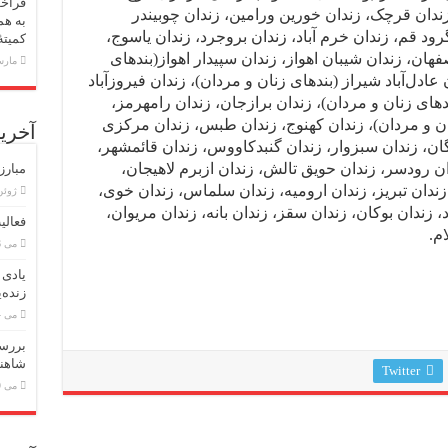
فراخو
ندان قرچک، زندان خورین ورامین، زندان چوبیندر
به هم
گرود قم، زندان خرم آباد، زندان بروجرد، زندان یاسوج،
کمیته
هان، زندان شیبان اهواز، زندان سپیدار اهواز(بندهای
مارس 18,
عادل‌آباد شیراز (بندهای زنان و مردان)، زندان فیروزآباد
ای زنان و مردان)، زندان برازجان، زندان رامهرمز،
زنان و مردان)، زندان کهنوج، زندان طبس، زندان مرکزی
آخرین
رگان، زندان سبزوار، زندان گنبدکاووس، زندان قائمشهر،
ن رودسر، زندان حویق تالش، زندان ازبرم لاهیجان،
مبارز
، زندان تبریز، زندان ارومیه، زندان سلماس، زندان خوی،
ژوئن 8, 6
د، زندان بوکان، زندان سقز، زندان بانه، زندان مریوان،
فعالی
م.
می 26, 2026
یادی 
زنده‌
می 24, 2026
بررسی
شاهنا
Twitter
می 19, 2026