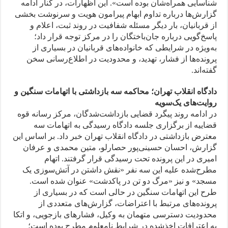
شناسایی همراه‌شان بوده است». این اظهارات، در کنار ادامه
گزارش‌ها درباره تداوم ابهام پیرامون هویت و سرنوشت بخشی
از قربانیان، بار دیگر مسئله شفافیت در روند ثبت، اعلام و
پاسخ‌گویی درباره جان‌باختگان را در مرکز توجه قرار داد؛
به‌ویژه در شرایطی که خانواده‌های قربانیان در بسیاری از
پرونده‌ها از فشار، تهدید، و محدودیت در اطلاع‌رسانی سخن
گفته‌اند.
دادگاه انقلاب تهران؛ محاکمه سه بازداشتی با اتهامات سنگین و
روایت‌های یک‌سویه
در ادامه روند پیگرد قضایی بازداشت‌شدگان، مرکز رسانه قوه
قضاییه از برگزاری جلسه دادگاه رسیدگی به اتهامات سه
معترض بازداشتی در دادگاه انقلاب تهران خبر داد. بر اساس این
گزارش، احسان حسینی‌پور حصارلو، متین محمدی و عرفان
امیری در این پرونده تحت رسیدگی قرار گرفتند. اتهام
مطرح‌شده علیه این سه نفر «نقش داشتن در آتش‌سوزی یک
مسجد» و نیز «مرگ دو تن در پاکدشت» عنوان شده است.
طرح این اتهامات سنگین در حالی است که در بسیاری از
پرونده‌های مرتبط با اعتراضات، گزارش‌های متعددی از
محدودیت دسترسی متهمان به وکیل، فشارهای بازجویی، و اتکا
به اعترافات اخذشده در شرایط نامعلوم مطرح بوده است؛