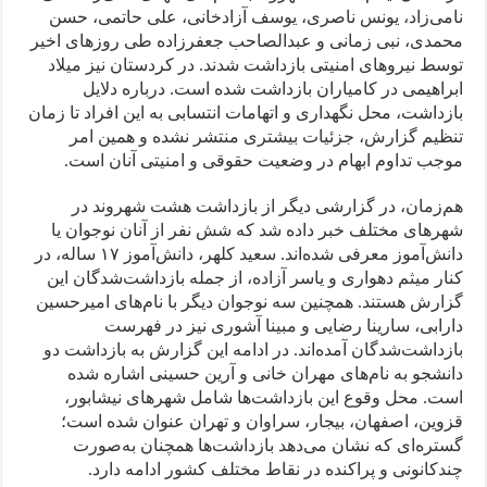
نامی‌زاد، یونس ناصری، یوسف آزادخانی، علی حاتمی، حسن
محمدی، نبی زمانی و عبدالصاحب جعفرزاده طی روزهای اخیر
توسط نیروهای امنیتی بازداشت شدند. در کردستان نیز میلاد
ابراهیمی در کامیاران بازداشت شده است. درباره دلایل
بازداشت، محل نگهداری و اتهامات انتسابی به این افراد تا زمان
تنظیم گزارش، جزئیات بیشتری منتشر نشده و همین امر
موجب تداوم ابهام در وضعیت حقوقی و امنیتی آنان است.
هم‌زمان، در گزارشی دیگر از بازداشت هشت شهروند در
شهرهای مختلف خبر داده شد که شش نفر از آنان نوجوان یا
دانش‌آموز معرفی شده‌اند. سعید کلهر، دانش‌آموز ۱۷ ساله، در
کنار میثم دهواری و یاسر آزاده، از جمله بازداشت‌شدگان این
گزارش هستند. همچنین سه نوجوان دیگر با نام‌های امیرحسین
دارابی، سارینا رضایی و مبینا آشوری نیز در فهرست
بازداشت‌شدگان آمده‌اند. در ادامه این گزارش به بازداشت دو
دانشجو به نام‌های مهران خانی و آرین حسینی اشاره شده
است. محل وقوع این بازداشت‌ها شامل شهرهای نیشابور،
قزوین، اصفهان، بیجار، سراوان و تهران عنوان شده است؛
گستره‌ای که نشان می‌دهد بازداشت‌ها همچنان به‌صورت
چندکانونی و پراکنده در نقاط مختلف کشور ادامه دارد.