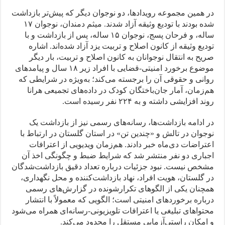
در همین مجموعه رویدادها، دو نوجوان دیگر که پیش‌تر بازداشت
شده بودند با تودیع وثیقه آزاد شدند. میثم دمندان، نوجوان ۱۷
ساله، و فرحان پسج، نوجوان ۱۵ ساله، پس از بازداشت و با
تودیع وثیقه از کانون اصلاح و تربیت یزد آزاد شده‌اند. اشاره
صریح به انتقال نوجوانان به کانون اصلاح و تربیت، بار دیگر
موضوع برخورد امنیتی-قضایی با افراد زیر ۱۸ سال و پیامدهای
روانی و حقوقی آن را برجسته می‌کند؛ به‌ویژه در شرایطی که
هم‌زمان، آمار جان‌باختگان کودک در داده‌های تجمیعی هرانا
روند افزایشی داشته و به ۲۲۴ نفر رسیده است.
در ادامه بازداشت‌ها، رسانه‌های رسمی نیز از بازداشت یک
نوجوان در تالش و «چندین تن» در استان گلستان در ارتباط با
اعتراضات دی‌ماه خبر دادند. هم‌زمان ویدیویی از اعترافات
اجباری دو نفر منتشر شد که شرایط ضبط و چگونگی اخذ آن
مشخص نیست. نبود جزئیات درباره تعداد دقیق بازداشت‌شدگان
در گلستان، هویت افراد، نهاد بازداشت‌کننده و محل نگهداری،
همچنان یکی از الگوهای تکرارشونده در گزارش‌های رسمی
درباره برخوردهای امنیتی است؛ الگویی که معمولاً با انتشار
محتواهای تبلیغی یا اعترافات تلویزیونی-رسانه‌ای همراه می‌شود
و امکان راستی‌آزمایی مستقل را محدود می‌کند.