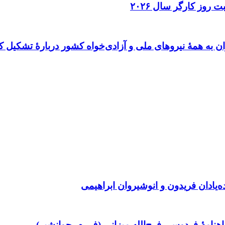
 روز کارگر سال ۲۰۲۶
ن به همهٔ نیروهای ملی و آزادی‌خواه کشور دربارهٔ تشکیل ک
ده‌یادان فریدون و انوشیروان ابراهیمی
امۀ فردوسی فرج‌الله میزانی (ف. م. جوانشیر)