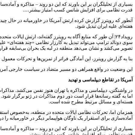
بسیاری از تحلیلگران بر این باورند که این دو روند – مذاکره و آماده‌
قدرت نظامی برای افزایش شانس کسب امتیاز بیشتر….
آنطور که رویترز گزارش کرده ارتش آمریکا در خاورمیانه در حال چید
هفته‌ای علیه ایران تبدیل شود.
رویداد۲۴| آن طور که منابع آگاه به رویترز گفته‌اند، ارتش ای
سوی دونالد ترامپ می‌تواند تبدیل به کارزار نظامی «چند هفته‌ای» علیه
تصویر می‌کشد و نشان می‌دهد منطقه در لبه یک بحران بی‌سابقه قرار 
بنا به گزارش رویترز، این آمادگی فراتر از تمرین‌ها و تحرکات معمو
این وضعیت در واقع همراهی دو مسیر متضاد در سیاست خارجی آمریکا 
آمریکا در تقاطع دیپلماسی و تهدید
در واشنگتن، دیپلماسی و مذاکره با تهران هنوز نفس می‌کشد. مذاکرات
اما به گفته رسانه‌ها قرار است دور دوم مذاکرات در ژنو برگزار شود. 
هسته‌ای و مسائل مرتبط مطرح شده است.
همزمان اما، تحرکات نظامی ایالات متحده در منطقه، به‌خصوص استقرا
آماده‌سازی برای استقرار یک ناوگان هواپیمابر دیگر در خاورمیانه را در
بسیاری از تحلیلگران بر این باورند که این دو روند – مذاکره و آماده‌
قدرت نظامی برای افزایش شانس کسب امتیاز بیشتر.