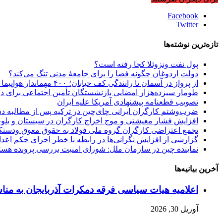
Facebook
Twitter
تازه‌ترین نوشته‌ها
پول نفت ونزوئلا کجا رفته است؟
دولت اردوغان چگونه فضا را برای جامعهٔ مدنی تنگ می‌کند؟
از پرواز در آسمان تا رانندگی کف خیابان؛ ۴۰۰ مهماندار هواپیما در تهران اخراج شدند؟!
طومار سیزده‌هزار امضایی بازنشستگان تأمین اجتماعی برای 
تصویب قطعنامه پیشنهادی آمریکا علیه ایران
ضرب‌وشتم کارگران ایرانی چای‌چین در ترکیه پس از مطالبه د
افزایش فشار معیشتی و موج اخراج کارگران در سیستان و بلو
تجمع اعتراضی کارگران گروه ملی فولاد به حقوق معوق ودستک
گزارشی از افزایش نگرانی‌ها در رابطە با خطر اجرای حکم اع
نماینده چین در سازمان ملل: شورای امنیت بررسی پرونده هست
آخرین بیانیه‌ها
اعلامیه هیات سیاسی فرقه دمکرات آذربایجان به مناسبت اول ماه مه، ۱۱ ار
آوریل 30, 2026